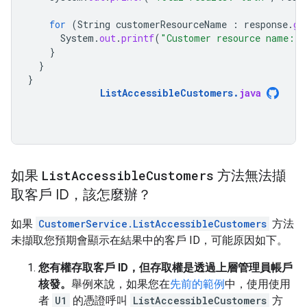
for
(
String
customerResourceName
:
response
.
ge
System
.
out
.
printf
(
"Customer resource name: 
}
}
}
ListAccessibleCustomers
.
java
如果
List
Accessible
Customers
方法無法擷
取客戶 ID，該怎麼辦？
如果
CustomerService.ListAccessibleCustomers
方法
未擷取您預期會顯示在結果中的客戶 ID，可能原因如下。
您有權存取客戶 ID，但存取權是透過上層管理員帳戶
核發。
舉例來說，如果您在
先前的範例
中，使用使用
者
U1
的憑證呼叫
ListAccessibleCustomers
方