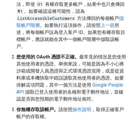
法，即使
U1
有權存取更多帳戶，結果中也只會傳回
M1
。如要確認這種可能性，請為
ListAccessibleCustomers
方法傳回的每個帳戶
擷
取帳戶階層
。如要執行這項操作，請按照
上一節
所
述，將每個帳戶設為登入客戶 ID。如果您有權存取目
標帳戶，應該就能在其中一個帳戶階層中擷取該帳
戶。
您使用的 OAuth 憑證不正確。
最常見的情況是您使用
其他使用者的憑證。舉例來說，可能是因為不小心將
沙箱或開發人員憑證與正式環境憑證混用，或是從資
料庫或本機快取中錯誤讀取其他使用者的憑證。如要
排解這項問題，其中一個方法是使用
Google People
API
擷取已登入使用者的名稱和電子郵件地址，並確
認是否與您預期的電子郵件地址相符。
你無權存取該帳戶。
請按照
操作說明
，取得正確客戶
帳戶的存取權。