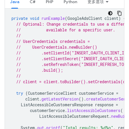
Java
C#
PHP
Python
更多選項
private
void
runExample
(
GoogleAdsClient
client
)
{
// Optional: Change credentials to use a differe
//           available for a specific user.
//
// UserCredentials credentials =
//     UserCredentials.newBuilder()
//         .setClientId("INSERT_OAUTH_CLIENT_ID
//         .setClientSecret("INSERT_OAUTH_CLIEN
//         .setRefreshToken("INSERT_REFRESH_TOK
//         .build();
//
// client = client.toBuilder().setCredentials(cr
try
(
CustomerServiceClient
customerService
=
client
.
getLatestVersion
().
createCustomerServ
ListAccessibleCustomersResponse
response
=
customerService
.
listAccessibleCustomers
(
ListAccessibleCustomersRequest
.
newBuil
System
.
out
.
printf
(
"Total results: %d%n"
,
resp