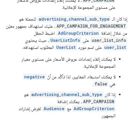
APP_CAMPAIGN
، لا يمكنك إلغاء إعدادات عروض الأسعار
على مستوى المجموعة الإعلانية.
إذا كان الـ
advertising_channel_sub_type
للحملة هو
APP_CAMPAIGN_FOR_ENGAGEMENT
، عليك استهداف جمهور معيّن
من خلال إضافة
AdGroupCriterion
. اضبط الحقل
user_list_info
على
UserListInfo
، حيث يحتوي
user_list
على اسم مورد
UserList
المطلوب استهدافه.
لا يمكنك إلغاء إعدادات عروض الأسعار على مستوى معيار
المجموعة الإعلانية.
لا يمكنك
استبعاد
المعايير، لذا تأكَّد من أنّ
negative
هي
false
.
إذا كان
advertising_channel_sub_type
هو
APP_CAMPAIGN
، يمكنك إضافة
AdGroupCriterion
مع
Audience
لغرض إشارات
الجمهور.