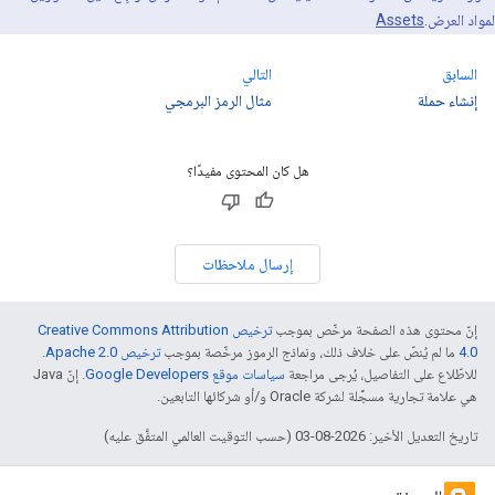
لمواد العرض.
Assets
السابق
التالي
إنشاء حملة
مثال الرمز البرمجي
هل كان المحتوى مفيدًا؟
إرسال ملاحظات
إنّ محتوى هذه الصفحة مرخّص بموجب
ترخيص Creative Commons Attribution
4.0‏
ما لم يُنصّ على خلاف ذلك، ونماذج الرموز مرخّصة بموجب
ترخيص Apache 2.0‏
.
للاطّلاع على التفاصيل، يُرجى مراجعة
سياسات موقع Google Developers‏
. إنّ Java
هي علامة تجارية مسجَّلة لشركة Oracle و/أو شركائها التابعين.
تاريخ التعديل الأخير: 2026-08-03 (حسب التوقيت العالمي المتفَّق عليه)