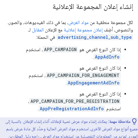
إنشاء إعلان المجموعة الإعلانية
لكل مجموعة منطقية من
مواد العرض
، بما في ذلك الفيديوهات، والصور،
والنصوص، أضِف
إعلان مجموعة إعلانية
مع الإعلان
المقابل
لـ
advertising_channel_sub_type
في الحملة:
إذا كان النوع الفرعي هو
APP_CAMPAIGN
، استخدِم
.
AppAdInfo
إذا كان النوع الفرعي هو
APP_CAMPAIGN_FOR_ENGAGEMENT
، استخدِم
.
AppEngagementAdInfo
إذا كان النوع الفرعي هو
،
APP_CAMPAIGN_FOR_PRE_REGISTRATION
استخدِم
AppPreRegistrationAdInfo
.
ملاحظة مهمة:
يمكنك إنشاء مواد عرض نصية لإعلانك أثناء إنشاء الإعلان. بالنسبة إلى
جميع أنواع مواد العرض الأخرى، استخدِم مواد العرض الحالية وحدِّد كل مادة عرض باسم
المورد. لمزيد من المعلومات التفصيلية عن استخدام مواد العرض، راجِع دليل المطوّرين