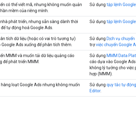
triển có thể viết mã, nhưng không muốn quản
Sử dụng
tập lệnh Googl
 phần mềm của riêng mình.
 nhà phát triển, nhưng sẵn sàng dành thời
Sử dụng
tập lệnh Googl
h để tự động hoá Google Ads.
ân tích dữ liệu (hoặc có vai trò tương tự)
Sử dụng
Dịch vụ chuyển 
 Google Ads xuống để phân tích thêm.
trợ
việc chuyển Google 
triển MMM và muốn tải dữ liệu quảng cáo
Sử dụng
MMM Data Pla
g để phát triển MMM.
cáo dựa vào Google Ads A
không lý tưởng cho việc 
hợp (MMM).
ý hàng loạt Google Ads nhưng không muốn
Sử dụng
quy tắc tự độn
Editor
.