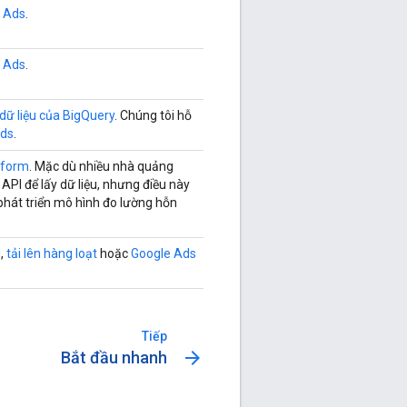
e Ads
.
e Ads
.
dữ liệu của BigQuery
. Chúng tôi hỗ
Ads
.
tform
. Mặc dù nhiều nhà quảng
PI để lấy dữ liệu, nhưng điều này
phát triển mô hình đo lường hỗn
g
,
tải lên hàng loạt
hoặc
Google Ads
Tiếp
arrow_forward
Bắt đầu nhanh