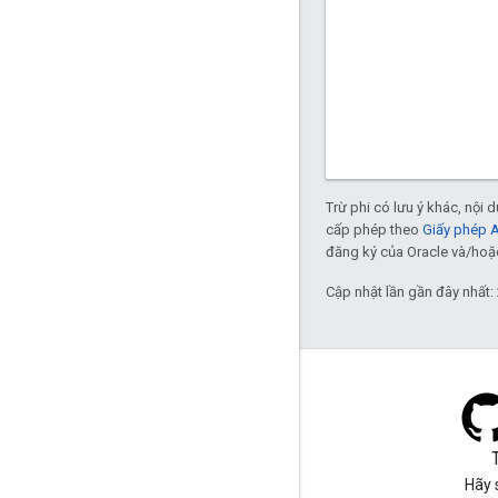
Trừ phi có lưu ý khác, nội
cấp phép theo
Giấy phép 
đăng ký của Oracle và/hoặc 
Cập nhật lần gần đây nhất:
Blog
Hãy truy cập vào blog của
Hãy 