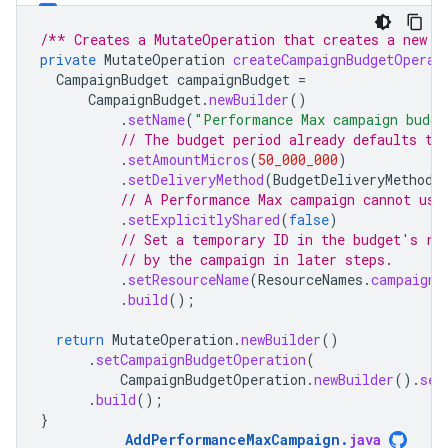
/** Creates a MutateOperation that creates a new C
private
MutateOperation
createCampaignBudgetOperat
CampaignBudget
campaignBudget
=
CampaignBudget
.
newBuilder
()
.
setName
(
"Performance Max campaign budge
// The budget period already defaults to
.
setAmountMicros
(
50_000_000
)
.
setDeliveryMethod
(
BudgetDeliveryMethod
.
// A Performance Max campaign cannot use
.
setExplicitlyShared
(
false
)
// Set a temporary ID in the budget's re
// by the campaign in later steps.
.
setResourceName
(
ResourceNames
.
campaignB
.
build
();
return
MutateOperation
.
newBuilder
()
.
setCampaignBudgetOperation
(
CampaignBudgetOperation
.
newBuilder
().
set
.
build
();
}
AddPerformanceMaxCampaign
.
java