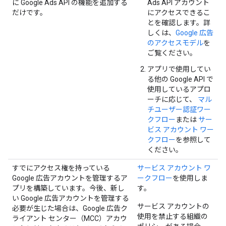
に Google Ads API の機能を追加する
Ads API アカウント
だけです。
にアクセスできるこ
とを確認します。詳
しくは、
Google 広告
のアクセスモデル
を
ご覧ください。
アプリで使用してい
る他の Google API で
使用しているアプロ
ーチに応じて、
マル
チユーザー認証ワー
クフロー
または
サー
ビス アカウント ワー
クフロー
を参照して
ください。
すでにアクセス権を持っている
サービス アカウント ワ
Google 広告アカウントを管理するア
ークフロー
を使用しま
プリを構築しています。今後、新し
す。
い Google 広告アカウントを管理する
サービス アカウントの
必要が生じた場合は、Google 広告ク
使用を禁止する組織の
ライアント センター（MCC）アカウ