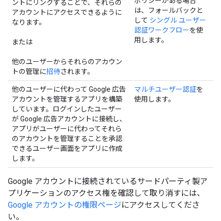
ポリシーがある場合
ントにリンクすることで、それらの
は、フォールバックと
アカウントにアクセスできるように
して
シングル ユーザー
なります。
認証ワークフロー
を使
用します。
または
他のユーザーからそれらのアカウン
トの管理に
招待
されます。
他のユーザーに代わって Google 広告
マルチユーザー認証
を
アカウントを管理するアプリを構築
使用します。
しています。ログインしたユーザー
が Google 広告アカウントに接続し、
アプリがユーザーに代わってそれら
のアカウントを管理することを承認
できるユーザー画面をアプリに作成
します。
Google アカウントに接続されているサードパーティ製ア
プリケーションのアクセス権を確認して取り消すには、
Google アカウントの権限ページ
にアクセスしてくださ
い。