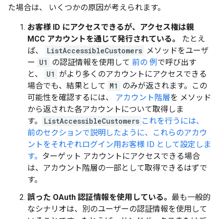
た場合は、 いくつかの原因が考えられます。
お客様 ID にアクセスできるが、アクセス権は親
MCC アカウントを通じて発行されている。
たとえ
ば、
ListAccessibleCustomers
メソッドをユーザ
ー
U1
の認証情報を使用して
前の 例
で呼び出す
と、
U1
がより多くのアカウントにアクセスできる
場合でも、結果として
M1
のみが返されます。この
可能性を確認するには、
アカウント階層
を メソッド
から返された各アカウントについて取得しま
す。
ListAccessibleCustomers
これを行うには、
前のセクションで説明したように、これらのアカウ
ントをそれぞれログイン用お客様 ID として設定しま
す。
ターゲット アカウントにアクセスできる場合
は、アカウント階層の一部として取得できるはずで
す。
誤った OAuth 認証情報を使用している。
最も一般的
なシナリオは、別のユーザーの認証情報を使用して