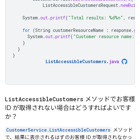
ListAccessibleCustomersRequest
.
newBuil
System
.
out
.
printf
(
"Total results: %d%n"
,
resp
for
(
String
customerResourceName
:
response
.
ge
System
.
out
.
printf
(
"Customer resource name: 
}
}
}
ListAccessibleCustomers
.
java
List
Accessible
Customers
メソッドでお客様
ID が取得されない場合はどうすればよいです
か？
CustomerService.ListAccessibleCustomers
メソッド
で、結果に表示されるはずのお客様 ID が取得されなかっ