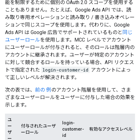
能を制限するために個別の OAuth 2.0 スコープを使用する
こともありません。たとえば、Google Ads API では、読
み取り専用オペレーションと読み取り / 書き込みオペレー
ションで同じスコープを使用します。代わりに、Google
Ads API は Google 広告でサポートされているものと
同じ
ユーザーロール
を使用します。MCC レベルでアカウント
にユーザーロールが付与されると、そのロールは階層内の
アカウントに継承されます。ユーザーが特定のアカウント
に対して競合するロールを持っている場合、API リクエス
トで指定された
login-customer-id
アカウントによっ
て正しいレベルが解決されます。
次の表では、
前の 例
のアカウント階層を使用して、さま
ざまなユーザーロールをユーザーに付与した場合の効果を
示します。
ユ
login-
ー
付与されたユーザ
customer-
有効なアクセスレベル
ザ
ーロール
id
ー