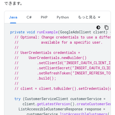
できます。
Java
C#
PHP
Python
もっと見る
private
void
runExample
(
GoogleAdsClient
client
)
{
// Optional: Change credentials to use a differe
//           available for a specific user.
//
// UserCredentials credentials =
//     UserCredentials.newBuilder()
//         .setClientId("INSERT_OAUTH_CLIENT_ID
//         .setClientSecret("INSERT_OAUTH_CLIEN
//         .setRefreshToken("INSERT_REFRESH_TOK
//         .build();
//
// client = client.toBuilder().setCredentials(cr
try
(
CustomerServiceClient
customerService
=
client
.
getLatestVersion
().
createCustomerServ
ListAccessibleCustomersResponse
response
=
customerService
.
listAccessibleCustomers
(