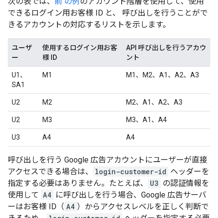
次の表では、
前 の例
のアカウント階層を使用して、使用
できるログイン用お客様 ID と、 呼び出しを行うことがで
きるアカウントの対応するリストを示します。
ユーザ
使用するログイン用お客
API 呼び出しを行うアカウ
ー
様 ID
ント
U1、
M1
M1、M2、A1、A2、A3
SA1
U2
M2
M2、A1、A2、A3
U2
M3
M3、A1、A4
U3
A4
A4
呼び出しを行う Google 広告アカウントにユーザーが直接
アクセスできる場合は、
login-customer-id
ヘッダーを
指定する必要はありません。たとえば、
U3
の認証情報を
使用して
A4
に呼び出しを行う場合、Google 広告サーバ
ーはお客様 ID（
A4
）からアクセスレベルを正しく判断で