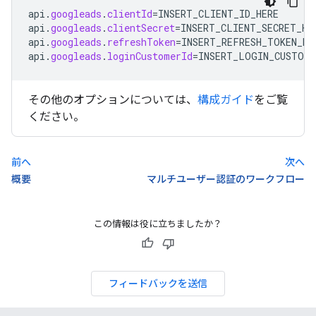
api
.
googleads
.
clientId
=
INSERT_CLIENT_ID_HERE
api
.
googleads
.
clientSecret
=
INSERT_CLIENT_SECRET_HE
api
.
googleads
.
refreshToken
=
INSERT_REFRESH_TOKEN_HE
api
.
googleads
.
loginCustomerId
=
INSERT_LOGIN_CUSTOME
その他のオプションについては、
構成ガイド
をご覧
ください。
前へ
次へ
概要
マルチユーザー認証のワークフロー
この情報は役に立ちましたか？
フィードバックを送信