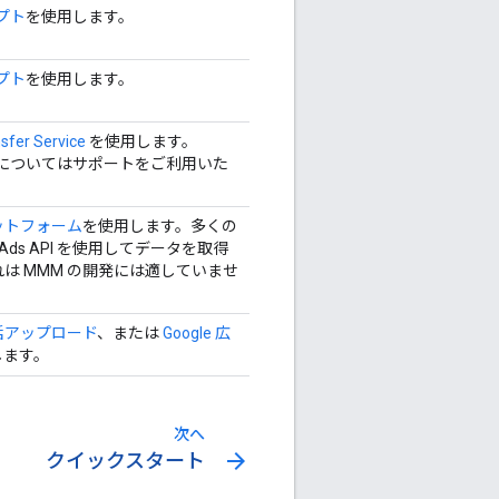
リプト
を使用します。
リプト
を使用します。
sfer Service
を使用します。
についてはサポートをご利用いた
ラットフォーム
を使用します。多くの
e Ads API を使用してデータを取得
は MMM の開発には適していませ
括アップロード
、または
Google 広
します。
次へ
arrow_forward
クイックスタート