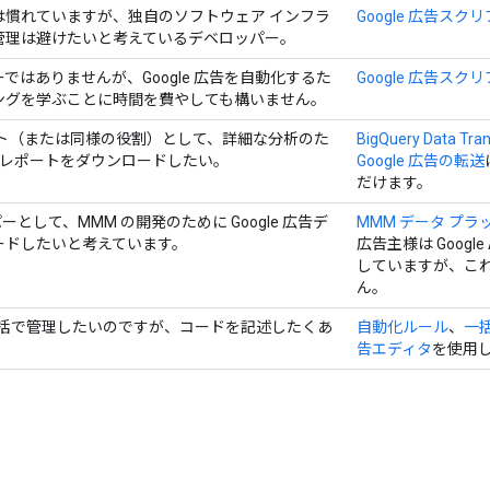
は慣れていますが、独自のソフトウェア インフラ
Google 広告スク
管理は避けたいと考えているデベロッパー。
ではありませんが、Google 広告を自動化するた
Google 広告スク
ングを学ぶことに時間を費やしても構いません。
スト（または同様の役割）として、詳細な分析のた
BigQuery Data Tran
 広告レポートをダウンロードしたい。
Google 広告の転送
だけます。
ーとして、MMM の開発のために Google 広告デ
MMM データ プ
ードしたいと考えています。
広告主様は Googl
していますが、これ
ん。
告を一括で管理したいのですが、コードを記述したくあ
自動化ルール
、
一
告エディタ
を使用