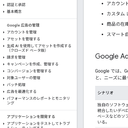
アカウン
認証と承認
基本概念
カスタム 
商品の在
Google 広告の管理
アカウントを管理
スマート
アセットを管理する
生成 AI を使用してアセットを作成する
（クローズド ベータ版）
Google
請求を管理
キャンペーンを作成、管理する
Google で
コンバージョンを管理する
と、ニーズに最も
対象ユーザーの管理
バッチ処理
広告を最適化する
シナリオ
パフォーマンスのレポートとモニタリ
ング
独自のソフトウェア
統合したいデベ
ベースなどのソ
アプリケーションを開発する
いる。
アプリケーションをテストしてトラブ