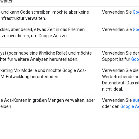
walten.
er und kann Code schreiben, möchte aber keine
Verwenden Sie
Go
nfrastruktur verwalten.
ckler, aber bereit, etwas Zeit in das Erlernen
Verwenden Sie
Go
zu investieren, um Google Ads zu
lyst (oder habe eine ähnliche Rolle) und möchte
Verwenden Sie de
hte für weitere Analysen herunterladen.
Support ist für
Goo
rketing Mix Modelle und möchte Google Ads-
Verwenden Sie di
MM-Entwicklung herunterladen.
Werbetreibende nu
Datenabruf. Das is
nicht ideal.
le Ads-Konten in großen Mengen verwalten, aber
Verwenden Sie
au
eiben.
oder den
Google Ad