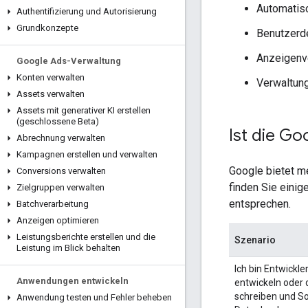
Automatis
Authentifizierung und Autorisierung
Grundkonzepte
Benutzerde
Anzeigenve
Google Ads-Verwaltung
Konten verwalten
Verwaltung
Assets verwalten
Assets mit generativer KI erstellen
(geschlossene Beta)
Ist die Go
Abrechnung verwalten
Kampagnen erstellen und verwalten
Google bietet m
Conversions verwalten
finden Sie einig
Zielgruppen verwalten
entsprechen.
Batchverarbeitung
Anzeigen optimieren
Leistungsberichte erstellen und die
Szenario
Leistung im Blick behalten
Ich bin Entwickl
Anwendungen entwickeln
entwickeln oder 
schreiben und So
Anwendung testen und Fehler beheben