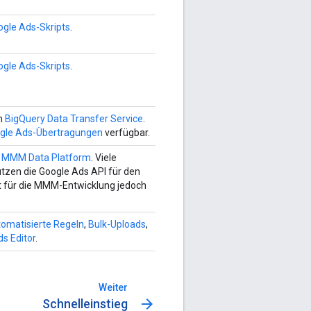
ogle Ads-Skripts
.
ogle Ads-Skripts
.
n
BigQuery Data Transfer Service
.
gle Ads-Übertragungen
verfügbar.
e
MMM Data Platform
. Viele
tzen die Google Ads API für den
t für die MMM-Entwicklung jedoch
tomatisierte Regeln
,
Bulk-Uploads
,
s Editor
.
Weiter
arrow_forward
Schnelleinstieg