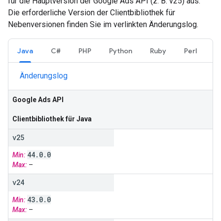
für die Hauptversion der Google Ads API (z. B. v25) aus.
Die erforderliche Version der Clientbibliothek für
Nebenversionen finden Sie im verlinkten Änderungslog.
Java
C#
PHP
Python
Ruby
Perl
Änderungslog
Google Ads API
Clientbibliothek für Java
v25
44
.
0
.
0
Min:
Max:
–
v24
43
.
0
.
0
Min:
Max:
–