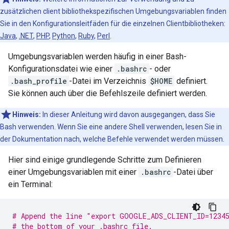
zusätzlichen client bibliothekspezifischen Umgebungsvariablen finden
Sie in den Konfigurationsleitfäden für die einzelnen Clientbibliotheken:
Java
,
.NET
,
PHP
,
Python
,
Ruby
,
Perl
.
Umgebungsvariablen werden häufig in einer Bash-
Konfigurationsdatei wie einer
.bashrc
- oder
.bash_profile
-Datei im Verzeichnis
$HOME
definiert.
Sie können auch über die Befehlszeile definiert werden.
Hinweis:
In dieser Anleitung wird davon ausgegangen, dass Sie
Bash verwenden. Wenn Sie eine andere Shell verwenden, lesen Sie in
der Dokumentation nach, welche Befehle verwendet werden müssen.
Hier sind einige grundlegende Schritte zum Definieren
einer Umgebungsvariablen mit einer
.bashrc
-Datei über
ein Terminal:
# Append the line "export GOOGLE_ADS_CLIENT_ID=1234
# the bottom of your .bashrc file.