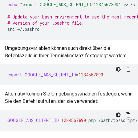
echo
"export GOOGLE_ADS_CLIENT_ID=1234567890"
 >> 
~/.
# Update your bash environment to use the most recen
# version of your .bashrc file.
src
Umgebungsvariablen können auch direkt über die
Befehlszeile in Ihrer Terminalinstanz festgelegt werden:
export
GOOGLE_ADS_CLIENT_ID
=
1234567890
Alternativ können Sie Umgebungsvariablen festlegen, wenn
Sie den Befehl aufrufen, der sie verwendet:
GOOGLE_ADS_CLIENT_ID
=
1234567890
php