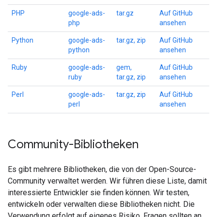
PHP
google-ads-
tar.gz
Auf GitHub
php
ansehen
Python
google-ads-
tar.gz, zip
Auf GitHub
python
ansehen
Ruby
google-ads-
gem,
Auf GitHub
ruby
tar.gz, zip
ansehen
Perl
google-ads-
tar.gz, zip
Auf GitHub
perl
ansehen
Community-Bibliotheken
Es gibt mehrere Bibliotheken, die von der Open-Source-
Community verwaltet werden. Wir führen diese Liste, damit
interessierte Entwickler sie finden können. Wir testen,
entwickeln oder verwalten diese Bibliotheken nicht. Die
Verwendung erfolgt auf eigenes Risiko. Fragen sollten an