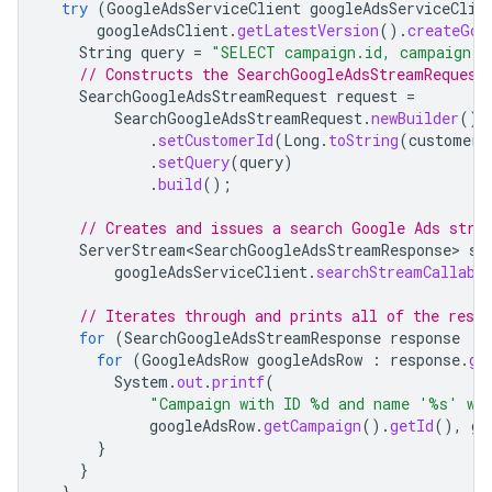
try
(
GoogleAdsServiceClient
googleAdsServiceClie
googleAdsClient
.
getLatestVersion
().
createGoo
String
query
=
"SELECT campaign.id, campaign.n
// Constructs the SearchGoogleAdsStreamRequest
SearchGoogleAdsStreamRequest
request
=
SearchGoogleAdsStreamRequest
.
newBuilder
()
.
setCustomerId
(
Long
.
toString
(
customerI
.
setQuery
(
query
)
.
build
();
// Creates and issues a search Google Ads stre
ServerStream<SearchGoogleAdsStreamResponse>
st
googleAdsServiceClient
.
searchStreamCallabl
// Iterates through and prints all of the resu
for
(
SearchGoogleAdsStreamResponse
response
:
for
(
GoogleAdsRow
googleAdsRow
:
response
.
ge
System
.
out
.
printf
(
"Campaign with ID %d and name '%s' wa
googleAdsRow
.
getCampaign
().
getId
(),
go
}
}
}