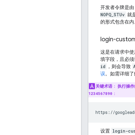
开发者令牌是由 2
NOPQ_STUv
就
的形式包含在内
login-custo
这是在请求中使用
填字段，且必须
id
，则会导致
误
。如需详细了
关键术语
：
执行操作
1234567890
：
https://googlead
设置
login-cu