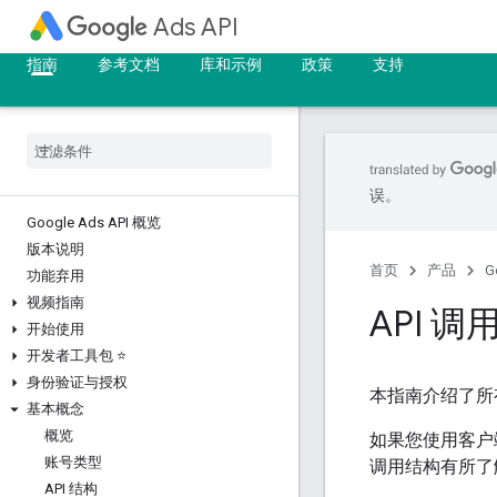
Ads API
指南
参考文档
库和示例
政策
支持
误。
Google Ads API 概览
版本说明
首页
产品
G
功能弃用
视频指南
API 调
开始使用
开发者工具包 ⭐
身份验证与授权
本指南介绍了所有
基本概念
概览
如果您使用客户
账号类型
调用结构有所了
API 结构