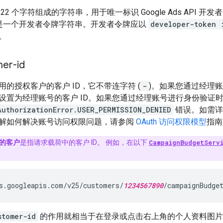
2 个字符组成的字符串，用于唯一标识 Google Ads API 开
是一个开发者令牌字符串。开发者令牌应以
developer-token 
。
mer-id
的授权客户的客户 ID，它不带连字符 (
-
)。如果您通过经理
设置为经理账号的客户 ID。
如果您通过经理账号进行身份验证
AuthorizationError.USER_PERMISSION_DENIED
错误。如需详
解如何解决账号访问权限问题，请参阅
OAuth 访问权限模型
指南
的客户
是指请求载荷中的客户 ID。 例如，在以下
CampaignBudgetServ
s.googleapis.com/v25/customers/
1234567890
/campaignBudge
stomer-id
的作用就相当于在登录或点击右上角的个人资料图片后选择 