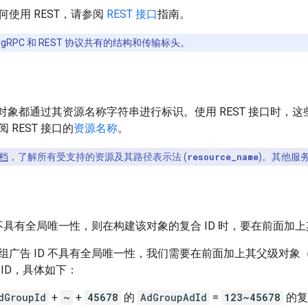
使用 REST，请参阅
REST 接口
指南。
gRPC 和 REST 协议共有的结构和传输标头。
多数对象都通过其资源名称字符串进行标识。使用 REST 接口时
 REST 接口的
资源名称
。
档
，了解所有受支持的资源及其路径表示法 (
resource_name
)。其他服
 不具有全局唯一性，则在构建该对象的复合 ID 时，要在前面加上其父
组广告 ID 不具有全局唯一性，我们需要在前面加上其父级对象（
ID，具体如下：
dGroupId
+
~
+
45678
的
AdGroupAdId
=
123~45678
的复