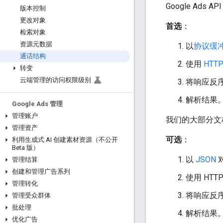
Google Ads 
版本控制
更改对象
首选
：
检索对象
资源元数据
以
协议缓
通话结构
使用
HTTP
转变
云端管理的访问权限级别
将响应反
解析结果
Google Ads 管理
管理账户
我们的大部分文
管理资产
可选
：
利用生成式 AI 创建素材资源（不公开
Beta 版）
以
JSON
管理结算
创建和管理广告系列
使用 HTT
管理转化
将响应反序
管理受众群体
批处理
解析结果
优化广告