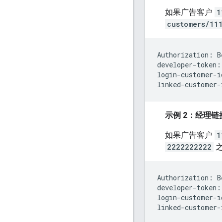
如果广告客户
1
customers/11
Authorization: B
developer-token:
login-customer-i
示例 2：经理链
如果广告客户
1
2222222222
之
Authorization: B
developer-token:
login-customer-i