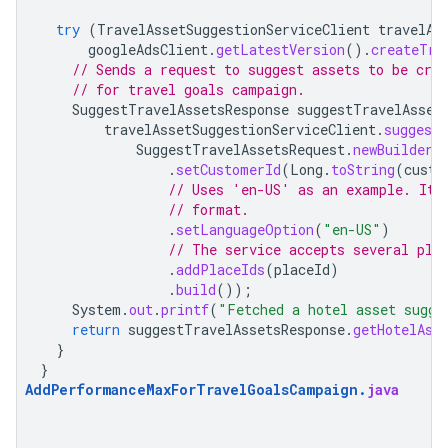
try
(
TravelAssetSuggestionServiceClient
travelAs
googleAdsClient
.
getLatestVersion
().
createTra
// Sends a request to suggest assets to be cre
// for travel goals campaign.
SuggestTravelAssetsResponse
suggestTravelAsset
travelAssetSuggestionServiceClient
.
suggest
SuggestTravelAssetsRequest
.
newBuilder
(
.
setCustomerId
(
Long
.
toString
(
custo
// Uses 'en-US' as an example. It 
// format.
.
setLanguageOption
(
"en-US"
)
// The service accepts several pla
.
addPlaceIds
(
placeId
)
.
build
());
System
.
out
.
printf
(
"Fetched a hotel asset sugge
return
suggestTravelAssetsResponse
.
getHotelAss
}
}
AddPerformanceMaxForTravelGoalsCampaign
.
java