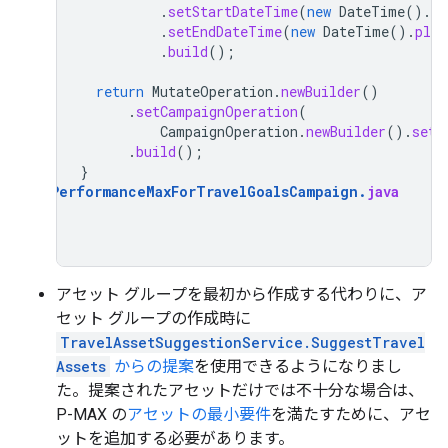
.
setStartDateTime
(
new
DateTime
().
pl
.
setEndDateTime
(
new
DateTime
().
plus
.
build
();
return
MutateOperation
.
newBuilder
()
.
setCampaignOperation
(
CampaignOperation
.
newBuilder
().
setC
.
build
();
}
AddPerformanceMaxForTravelGoalsCampaign
.
java
アセット グループを最初から作成する代わりに、ア
セット グループの作成時に
TravelAssetSuggestionService.SuggestTravel
Assets
からの提案
を使用できるようになりまし
た。提案されたアセットだけでは不十分な場合は、
P-MAX の
アセットの最小要件
を満たすために、アセ
ットを追加する必要があります。