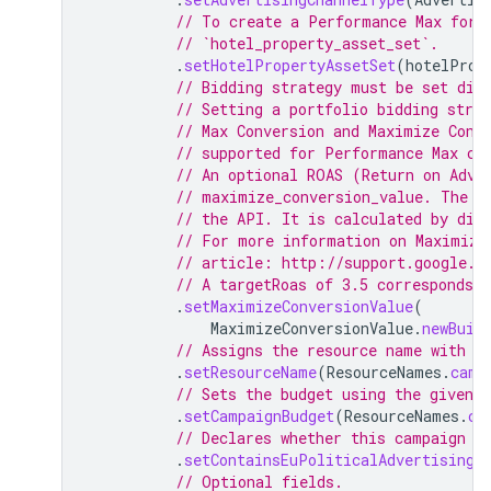
// To create a Performance Max for 
// `hotel_property_asset_set`.
.
setHotelPropertyAssetSet
(
hotelProp
// Bidding strategy must be set dir
// Setting a portfolio bidding stra
// Max Conversion and Maximize Conv
// supported for Performance Max ca
// An optional ROAS (Return on Adve
// maximize_conversion_value. The R
// the API. It is calculated by div
// For more information on Maximize
// article: http://support.google.c
// A targetRoas of 3.5 corresponds 
.
setMaximizeConversionValue
(
MaximizeConversionValue
.
newBuil
// Assigns the resource name with a
.
setResourceName
(
ResourceNames
.
camp
// Sets the budget using the given 
.
setCampaignBudget
(
ResourceNames
.
ca
// Declares whether this campaign s
.
setContainsEuPoliticalAdvertising
(
// Optional fields.