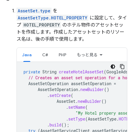
AssetSet.type
を
AssetSetType.HOTEL_PROPERTY
に設定して、タイ
プ
HOTEL_PROPERTY
のホテル物件のアセットセッ
トを作成します。作成したアセットセットのリソー
ス名は、後の手順で使用します。
Java
C#
PHP
もっと見る
private
String
createHotelAssetSet
(
GoogleAdsC
// Creates an asset set operation for a hote
AssetSetOperation
assetSetOperation
=
AssetSetOperation
.
newBuilder
()
.
setCreate
(
AssetSet
.
newBuilder
()
.
setName
(
"My Hotel propery asset
.
setType
(
AssetSetType
.
HOTEL
.
build
();
try
(
AssetSetServiceClient
assetSetServiceC