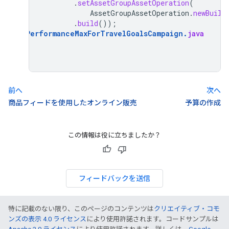
.
setAssetGroupAssetOperation
(
AssetGroupAssetOperation
.
newBuild
.
build
());
AddPerformanceMaxForTravelGoalsCampaign
.
java
前へ
次へ
商品フィードを使用したオンライン販売
予算の作成
この情報は役に立ちましたか？
フィードバックを送信
特に記載のない限り、このページのコンテンツは
クリエイティブ・コモ
ンズの表示 4.0 ライセンス
により使用許諾されます。コードサンプルは