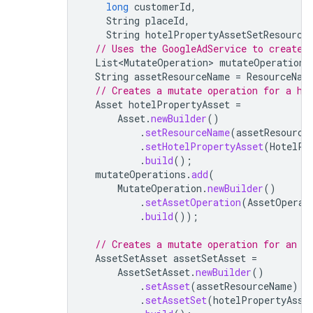
long
customerId
,
String
placeId
,
String
hotelPropertyAssetSetResource
// Uses the GoogleAdService to create 
List<MutateOperation>
mutateOperations
String
assetResourceName
=
ResourceNam
// Creates a mutate operation for a ho
Asset
hotelPropertyAsset
=
Asset
.
newBuilder
()
.
setResourceName
(
assetResource
.
setHotelPropertyAsset
(
HotelPr
.
build
();
mutateOperations
.
add
(
MutateOperation
.
newBuilder
()
.
setAssetOperation
(
AssetOperat
.
build
());
// Creates a mutate operation for an a
AssetSetAsset
assetSetAsset
=
AssetSetAsset
.
newBuilder
()
.
setAsset
(
assetResourceName
)
.
setAssetSet
(
hotelPropertyAsse