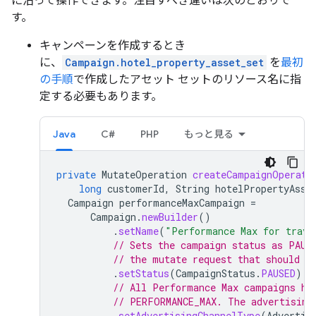
に沿って操作できます。注目すべき違いは次のとおりで
す。
キャンペーンを作成するとき
に、
Campaign.hotel_property_asset_set
を
最初
の手順
で作成したアセット セットのリソース名に指
定する必要もあります。
Java
C#
PHP
もっと見る
private
MutateOperation
createCampaignOperati
long
customerId
,
String
hotelPropertyAsse
Campaign
performanceMaxCampaign
=
Campaign
.
newBuilder
()
.
setName
(
"Performance Max for trave
// Sets the campaign status as PAUS
// the mutate request that should h
.
setStatus
(
CampaignStatus
.
PAUSED
)
// All Performance Max campaigns ha
// PERFORMANCE_MAX. The advertising
.
setAdvertisingChannelType
(
Advertis