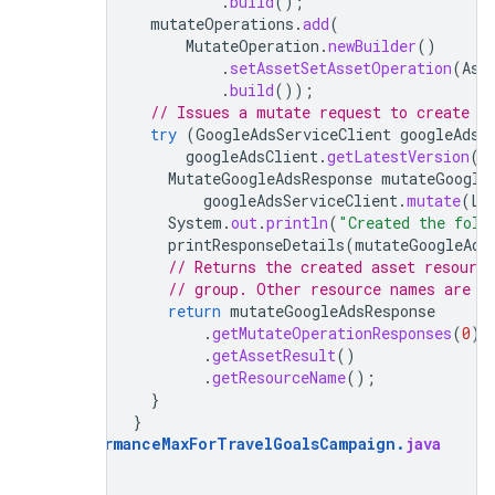
.
build
();
mutateOperations
.
add
(
MutateOperation
.
newBuilder
()
.
setAssetSetAssetOperation
(
Ass
.
build
());
// Issues a mutate request to create a
try
(
GoogleAdsServiceClient
googleAdsS
googleAdsClient
.
getLatestVersion
()
MutateGoogleAdsResponse
mutateGoogle
googleAdsServiceClient
.
mutate
(
Lo
System
.
out
.
println
(
"Created the foll
printResponseDetails
(
mutateGoogleAds
// Returns the created asset resourc
// group. Other resource names are n
return
mutateGoogleAdsResponse
.
getMutateOperationResponses
(
0
)
.
getAssetResult
()
.
getResourceName
();
}
}
AddPerformanceMaxForTravelGoalsCampaign
.
java