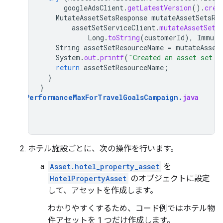
googleAdsClient
.
getLatestVersion
().
crea
MutateAssetSetsResponse
mutateAssetSetsRe
assetSetServiceClient
.
mutateAssetSets
Long
.
toString
(
customerId
),
Immuta
String
assetSetResourceName
=
mutateAsset
System
.
out
.
printf
(
"Created an asset set w
return
assetSetResourceName
;
}
}
AddPerformanceMaxForTravelGoalsCampaign
.
java
ホテル施設ごとに、次の操作を行います。
Asset.hotel_property_asset
を
HotelPropertyAsset
のオブジェクトに設定
して、アセットを作成します。
わかりやすくするため、コード例ではホテル物
件アセットを 1 つだけ作成します。