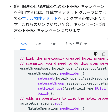
旅行関連の目標達成のための P-MAX キャンペーン
を利用するには、作成するアセット グループにすべ
ての
ホテル物件アセット
をリンクする必要がありま
す。これらのリンクがない場合、キャンペーンは通
常の P-MAX キャンペーンになります。
Java
C#
PHP
もっと見る
// Link the previously created hotel property
// scenario, you'd need to do this step sever
AssetGroupAsset
hotelProperyAssetGroupAsset
=
AssetGroupAsset
.
newBuilder
()
.
setAsset
(
hotelPropertyAssetResourceN
.
setAssetGroup
(
assetGroupResourceName
.
setFieldType
(
AssetFieldType
.
HOTEL_P
.
build
();
// Adds an operation to link the hotel propert
mutateOperations
.
add
(
MutateOperation
.
newBuilder
()