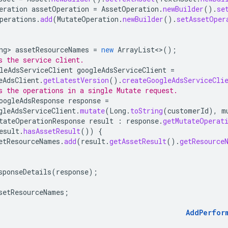
eration
assetOperation
=
AssetOperation
.
newBuilder
().
se
perations
.
add
(
MutateOperation
.
newBuilder
().
setAssetOper
ng>
assetResourceNames
=
new
ArrayList
<>
();
s the service client.
leAdsServiceClient
googleAdsServiceClient
=
eAdsClient
.
getLatestVersion
().
createGoogleAdsServiceCli
s the operations in a single Mutate request.
oogleAdsResponse
response
=
gleAdsServiceClient
.
mutate
(
Long
.
toString
(
customerId
),
m
tateOperationResponse
result
:
response
.
getMutateOperat
esult
.
hasAssetResult
())
{
etResourceNames
.
add
(
result
.
getAssetResult
().
getResource
sponseDetails
(
response
);
setResourceNames
;
AddPerfor