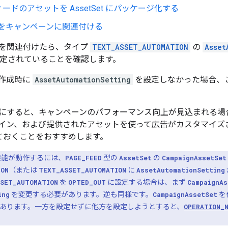
ードのアセットを AssetSet にパッケージ化する
Set をキャンペーンに関連付ける
を関連付けたら、タイプ
TEXT_ASSET_AUTOMATION
の
Asset
定されていることを確認します。
作成時に
AssetAutomationSetting
を設定しなかった場合、
にすると、キャンペーンのパフォーマンス向上が見込まれる場
イン、および提供されたアセットを使って広告がカスタマイズ
ておくことをおすすめします。
能が動作するには、
PAGE_FEED
型の
AssetSet
の
CampaignAssetSet
ION
（または
TEXT_ASSET_AUTOMATION
に
AssetAutomationSetting
SET_AUTOMATION
を
OPTED_OUT
に設定する場合は、まず
CampaignAs
ing
を変更する必要があります。逆も同様です。
CampaignAssetSet
を
あります。一方を設定せずに他方を設定しようとすると、
OPERATION_