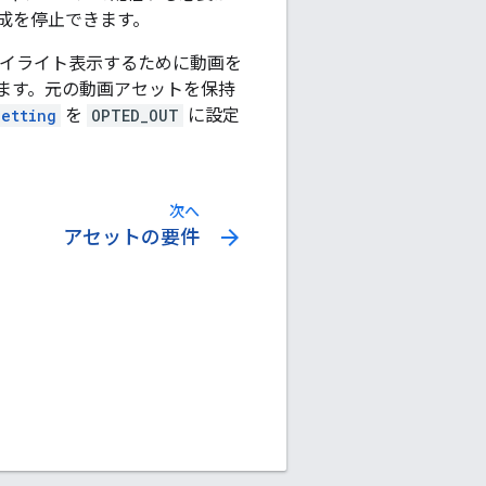
成を停止できます。
ハイライト表示するために動画を
ます。元の動画アセットを保持
Setting
を
OPTED_OUT
に設定
次へ
arrow_forward
アセットの要件