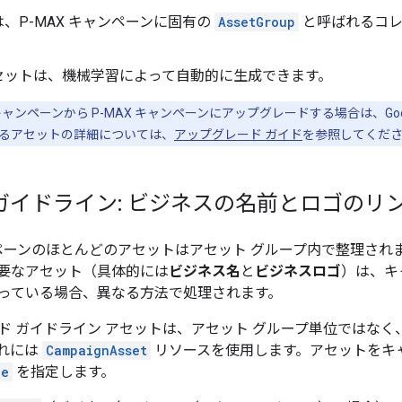
は、P-MAX キャンペーンに固有の
AssetGroup
と呼ばれるコレ
セットは、機械学習によって自動的に生成できます。
ャンペーンから P-MAX キャンペーンにアップグレードする場合は、Go
るアセットの詳細については、
アップグレード ガイド
を参照してくだ
ガイドライン: ビジネスの名前とロゴのリ
ャンペーンのほとんどのアセットはアセット グループ内で整理さ
要なアセット（具体的には
ビジネス名
と
ビジネスロゴ
）は、キ
っている場合、異なる方法で処理されます。
ド ガイドライン アセットは、アセット グループ単位ではな
れには
CampaignAsset
リソースを使用します。アセットをキ
pe
を指定します。