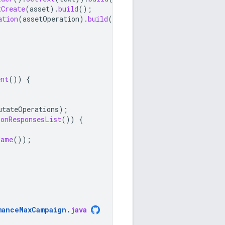
tCreate
(
asset
).
build
();
ation
(
assetOperation
).
build
());
ent
())
{
utateOperations
);
ionResponsesList
())
{
Name
());
manceMaxCampaign
.
java