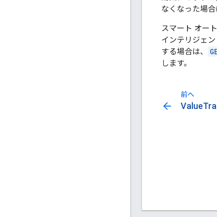
なくなった場合
スマート オー
インテリジェン
する場合は、
G
します。
前へ
arrow_back
ValueT