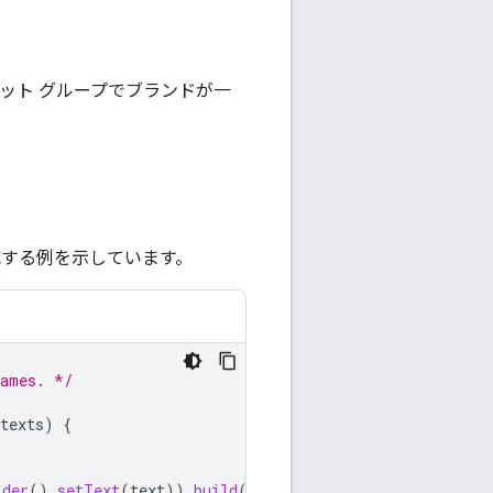
。
セット グループでブランドが一
成する例を示しています。
names. */
texts
)
{
lder
().
setText
(
text
)).
build
();