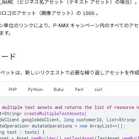
_NAME
（ビジネス名アセット（テキスト アセット）の場合）
のロゴのアセット（画像アセット）の
LOGO
。
ン単位のリンクにより、P-MAX キャンペーン内のすべてのア
ます。
コード
ニペットは、新しいリクエストで必要な繰り返しアセットを作
PHP
Python
Ruby
Perl
curl
 multiple text assets and returns the list of resource 
t<String>
createMultipleTextAssets
(
dsClient
googleAdsClient
,
long
customerId
,
List<String>
teOperation>
mutateOperations
=
new
ArrayList
<>
();
ng
text
:
texts
)
{
sset
=
Asset
.
newBuilder
().
setTextAsset
(
TextAsset
.
newBui