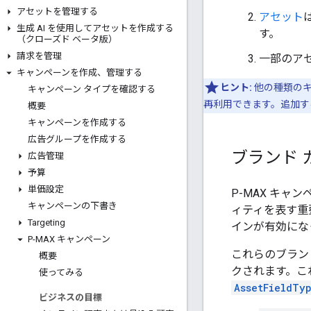
アセットを管理する
アセット
生成 AI を使用してアセットを作成する
す。
（クローズド ベータ版）
請求を管理
一部のア
キャンペーンを作成、管理する
ヒント:
他の種類のキ
キャンペーン タイプを確認する
再利用できます。追加す
概要
キャンペーンを作成する
広告グループを作成する
ブランド 
広告管理
予算
単価設定
P-MAX キ
キャンペーンの下書き
ィティを表す重
Targeting
インが有効にな
P-MAX キャンペーン
これらのブラン
概要
クされます。こ
使ってみる
AssetFieldTy
ビジネスの目標