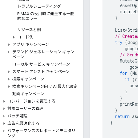
AssetOp
トラブルシューティング
mutateO
P-MAX の使用時に発生する一般
}
的なエラー
List<Stri
リソースと例
// Create
コード例
try
(
Goog
アプリ キャンペーン
googl
デマンド ジェネレーション キャン
// Send
ペーン
MutateG
ローカル サービス キャンペーン
goo
スマート アシスト キャンペーン
for
(
Mu
if
(
r
検索キャンペーン
ass
検索キャンペーン向け AI 最大化設定
}
動画キャンペーン
}
コンバージョンを管理する
printRe
対象ユーザーの管理
}
return
as
バッチ処理
}
広告を最適化する
パフォーマンスのレポートとモニタリ
ング