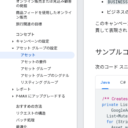
BUSINESS
オンライン販売または見込み顧客
の発掘
ビジネス
商品フィードを使用したオンライ
ン販売
このキャンペー
旅行関連の目標
貫して表現され
コンセプト
キャンペーンの設定
アセット グループの設定
サンプル
アセット
アセットの要件
次のコード ス
アセット グループ
アセット グループのシグナル
Java
C#
リスティング グループ
レポート
P-MAX にアップグレードする
/** Creates
private
Lis
おすすめの方法
GoogleA
リクエストの構造
List<Muta
バッチ処理
for
(
Stri
Asset
a
最適化