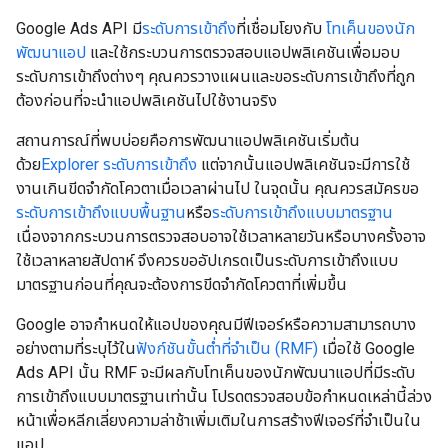
Google Ads API มี
ระดับการเข้าถึง
ที่เชื่อมโยงกับ
โทเค็นของนัก
พัฒนาแอป
และใช้กระบวนการตรวจสอบแอปพลิเคชันเพื่อมอบ
ระดับการเข้าถึงต่างๆ คุณควรวางแผนและขอระดับการเข้าถึงที่ถูก
ต้องก่อนที่จะนำแอปพลิเคชันไปใช้งานจริง
สถานการณ์ที่พบบ่อยคือการพัฒนาแอปพลิเคชันเริ่มต้น
ด้วย
Explorer ระดับการเข้าถึง
แต่จากนั้นแอปพลิเคชันจะมีการใช้
งานเกินขีดจำกัดโควตาเมื่อเวลาผ่านไป ในจุดนั้น คุณควรสมัครขอ
ระดับการเข้าถึงแบบพื้นฐาน
หรือ
ระดับการเข้าถึงแบบมาตรฐาน
เนื่องจากกระบวนการตรวจสอบอาจใช้เวลาหลายวันหรือบางครั้งอาจ
ใช้เวลาหลายสัปดาห์ จึงควรขออัปเกรดเป็นระดับการเข้าถึงแบบ
มาตรฐานก่อนที่คุณจะต้องการขีดจำกัดโควตาที่เพิ่มขึ้น
Google อาจกำหนดให้แอปของคุณมีฟีเจอร์หรือความสามารถบาง
อย่างตามที่ระบุไว้ใน
ฟังก์ชันขั้นต่ำที่จำเป็น (RMF)
เมื่อใช้ Google
Ads API นั้น RMF จะมีผลกับโทเค็นของนักพัฒนาแอปที่มีระดับ
การเข้าถึงแบบมาตรฐานเท่านั้น โปรดตรวจสอบข้อกำหนดเหล่านี้ล่วง
หน้าเพื่อหลีกเลี่ยงความล่าช้าเพิ่มเติมในการสร้างฟีเจอร์ที่จำเป็นใน
แอป