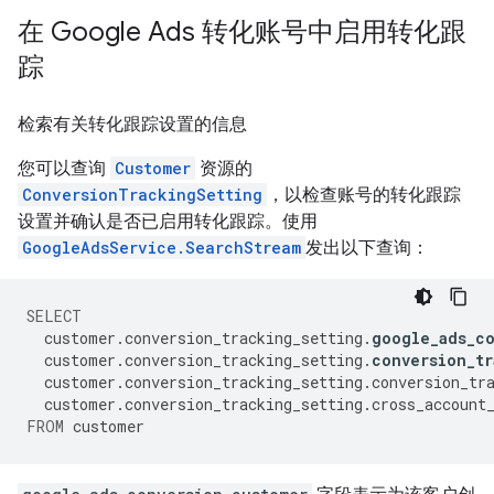
在 Google Ads 转化账号中启用转化跟
踪
检索有关转化跟踪设置的信息
您可以查询
Customer
资源的
ConversionTrackingSetting
，以检查账号的转化跟踪
设置并确认是否已启用转化跟踪。使用
GoogleAdsService.SearchStream
发出以下查询：
SELECT
customer
.
conversion_tracking_setting
.
google_ads_c
customer
.
conversion_tracking_setting
.
conversion_tr
customer
.
conversion_tracking_setting
.
conversion_tr
customer
.
conversion_tracking_setting
.
cross_account
FROM
customer