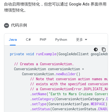
自动启用增强型转化，但您可以通过 Google Ads 界面停用
增强型转化。
代码示例
Java
C#
PHP
Python
更多
private
void
runExample
(
GoogleAdsClient
googleAdsC
// Creates a ConversionAction.
ConversionAction
conversionAction
=
ConversionAction
.
newBuilder
()
// Note that conversion action names mus
// exists with the specified conversion_
// a ConversionActionError.DUPLICATE_NAM
.
setName
(
"Earth to Mars Cruises Conversi
.
setCategory
(
ConversionActionCategory
.
DE
.
setType
(
ConversionActionType
.
WEBPAGE
)
.
setStatus
(
ConversionActionStatus
.
ENABLE