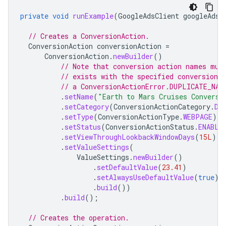
private
void
runExample
(
GoogleAdsClient
googleAdsC
// Creates a ConversionAction.
ConversionAction
conversionAction
=
ConversionAction
.
newBuilder
()
// Note that conversion action names mus
// exists with the specified conversion_
// a ConversionActionError.DUPLICATE_NAM
.
setName
(
"Earth to Mars Cruises Conversi
.
setCategory
(
ConversionActionCategory
.
DE
.
setType
(
ConversionActionType
.
WEBPAGE
)
.
setStatus
(
ConversionActionStatus
.
ENABLE
.
setViewThroughLookbackWindowDays
(
15L
)
.
setValueSettings
(
ValueSettings
.
newBuilder
()
.
setDefaultValue
(
23.41
)
.
setAlwaysUseDefaultValue
(
true
)
.
build
())
.
build
();
// Creates the operation.