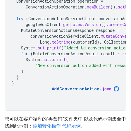
ConversionActionOperation
operation
=
ConversionActionOperation
.
newBuilder
().
setCr
try
(
ConversionActionServiceClient
conversionAct
googleAdsClient
.
getLatestVersion
().
createCon
MutateConversionActionsResponse
response
=
conversionActionServiceClient
.
mutateConver
Long
.
toString
(
customerId
),
Collections
System
.
out
.
printf
(
"Added %d conversion action
for
(
MutateConversionActionResult
result
:
res
System
.
out
.
printf
(
"New conversion action added with resour
}
}
}
AddConversionAction
.
java
您可以在客户端库的“再营销”文件夹中 以及代码示例集合中
找到此示例：
添加转化操作 代码示例
。