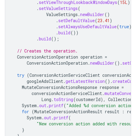
.
setViewThroughLookbackWindowDays
(
15L
)
.
setValueSettings
(
ValueSettings
.
newBuilder
()
.
setDefaultValue
(
23.41
)
.
setAlwaysUseDefaultValue
(
true
)
.
build
())
.
build
();
// Creates the operation.
ConversionActionOperation
operation
=
ConversionActionOperation
.
newBuilder
().
setCr
try
(
ConversionActionServiceClient
conversionAct
googleAdsClient
.
getLatestVersion
().
createCon
MutateConversionActionsResponse
response
=
conversionActionServiceClient
.
mutateConver
Long
.
toString
(
customerId
),
Collections
System
.
out
.
printf
(
"Added %d conversion action
for
(
MutateConversionActionResult
result
:
res
System
.
out
.
printf
(
"New conversion action added with resour
}
}