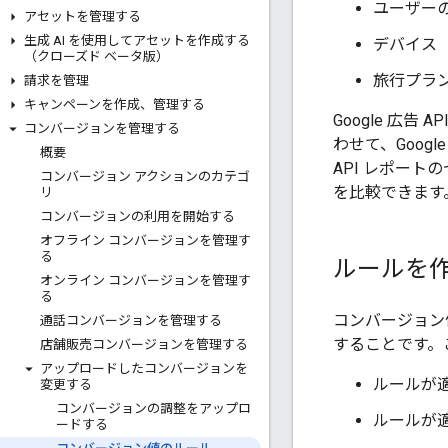
ユーザー
アセットを管理する
生成 AI を使用してアセットを作成する
デバイス
（クローズド ベータ版）
旅行プラ
請求を管理
キャンペーンを作成、管理する
Google 広
コンバージョンを管理する
わせて、Goog
概要
API レポー
コンバージョン アクションのカテゴ
を比較できます
リ
コンバージョンの利用を開始する
オフライン コンバージョンを管理す
る
ルールを
オンライン コンバージョンを管理す
る
コンバージョン
通話コンバージョンを管理する
することです。
店舗販売コンバージョンを管理する
アップロードしたコンバージョンを
ルールが
変更する
コンバージョンの調整をアップロ
ルールが
ードする