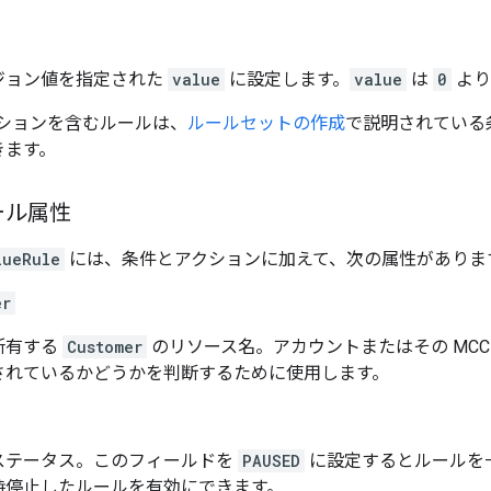
ジョン値を指定された
value
に設定します。
value
は
0
より
ションを含むルールは、
ルールセットの作成
で説明されている
きます。
ール属性
lueRule
には、条件とアクションに加えて、次の属性がありま
er
所有する
Customer
のリソース名。アカウントまたはその MC
されているかどうかを判断するために使用します。
ステータス。このフィールドを
PAUSED
に設定するとルールを
時停止したルールを有効にできます。