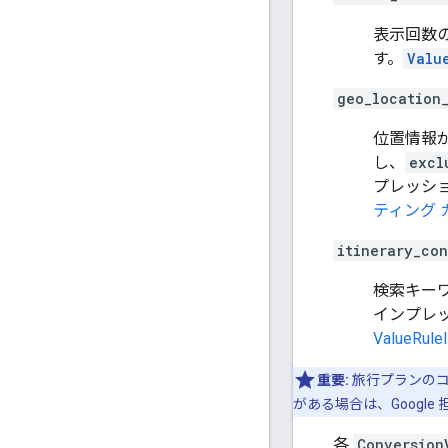
表示回数
す。
Valu
geo_location
位置情報
し、
excl
プレッシ
ティング 
itinerary_con
検索キー
インプレ
ValueRuleI
重要:
旅行プランのコ
がある場合は、Googl
各
Conversion