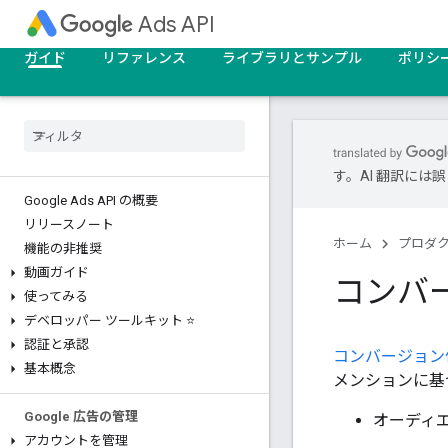
Ads API
ガイド
リファレンス
ライブラリとサンプル
ポリシ
す。AI 翻訳に
Google Ads API の概要
リリースノート
ホーム
プロダ
機能の非推奨
動画ガイド
コンバ
使ってみる
デベロッパー ツールキット ⭐
認証と承認
コンバージョン
基本概念
メンションに基
Google 広告の管理
オーディ
アカウントを管理