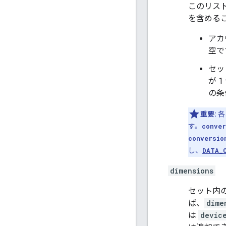
このリス
を含める
アカ
空で
セッ
が 
の条
重要:
各
す。
conver
conversio
し、
DATA_
dimensions
セット内
ば、
dime
は
devic