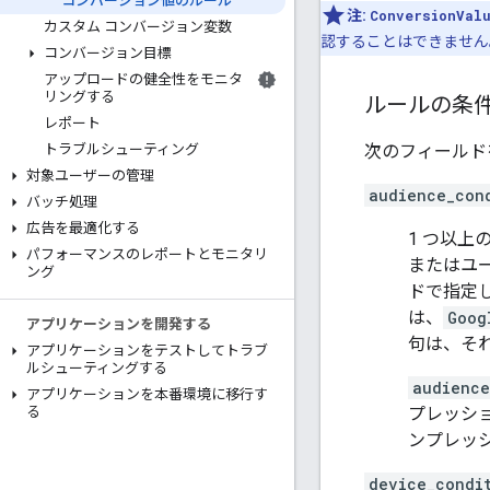
コンバージョン値のルール
注:
ConversionVal
カスタム コンバージョン変数
認することはできません
コンバージョン目標
アップロードの健全性をモニタ
リングする
ルールの条
レポート
次のフィールド
トラブルシューティング
対象ユーザーの管理
audience_con
バッチ処理
広告を最適化する
1 つ以
パフォーマンスのレポートとモニタリ
またはユー
ング
ドで指定
は、
Goog
アプリケーションを開発する
句は、そ
アプリケーションをテストしてトラブ
ルシューティングする
audience
アプリケーションを本番環境に移行す
プレッショ
る
ンプレッ
device_condi