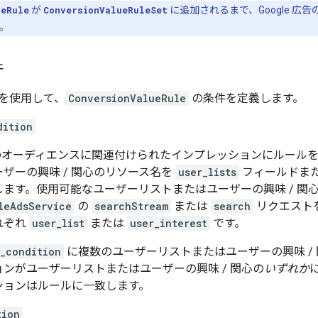
ueRule
が
ConversionValueRuleSet
に追加されるまで、Google 広
。
件
を使用して、
ConversionValueRule
の条件を定義します。
dition
上のオーディエンスに関連付けられたインプレッションにルール
ザーの興味 / 関心のリソース名を
user_lists
フィールドま
します。使用可能なユーザーリストまたはユーザーの興味 / 関
leAdsService
の
searchStream
または
search
リクエスト
れぞれ
user_list
または
user_interest
です。
_condition
に複数のユーザーリストまたはユーザーの興味 /
ンがユーザーリストまたはユーザーの興味 / 関心の
いずれか
ションはルールに一致します。
tion