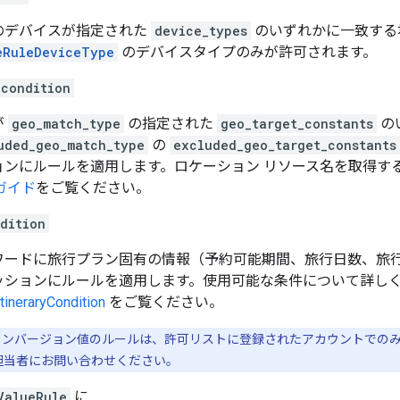
のデバイスが指定された
device_types
のいずれかに一致する
eRuleDeviceType
のデバイスタイプのみが許可されます。
_condition
が
geo_match_type
の指定された
geo_target_constants
の
uded_geo_match_type
の
excluded_geo_target_constants
ョンにルールを適用します。
ロケーション リソース名を取得す
ガイド
をご覧ください。
dition
ワードに旅行プラン固有の情報（予約可能期間、旅行日数、旅
ッションにルールを適用します。使用可能な条件について詳し
tineraryCondition
をご覧ください。
ンバージョン値のルールは、許可リストに登録されたアカウントでの
e 担当者にお問い合わせください。
ValueRule
に