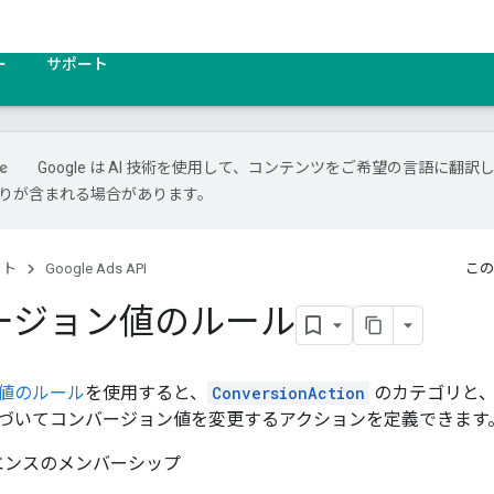
ー
サポート
Google は AI 技術を使用して、コンテンツをご希望の言語に翻訳
は誤りが含まれる場合があります。
クト
Google Ads API
この
ージョン値のルール
値のルール
を使用すると、
ConversionAction
のカテゴリと、
づいてコンバージョン値を変更するアクションを定義できます
エンスのメンバーシップ