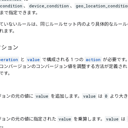
condition
、
device_condition
、
geo_location_conditio
つまで指定できます。
ていないルールは、同じルールセット内のより具体的なルール
れます。
クション
peration
と
value
で構成される 1 つの
action
が必要です
コンバージョンのコンバージョン値を調整する方法が定義され
です。
ジョンの元の値に
value
を追加します。
value
は
0
より大き
ジョンの元の値に指定された
value
を乗算します。
value
は
ん。