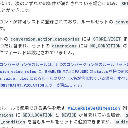
トには、次のいずれかの条件が満たされている場合にのみ、
SE
ことができます。
ウントが許可リストに登録されており、ルールセットの
conve
す。
トの
conversion_action_categories
には
STORE_VISIT
ま
1 つだけ含まれ、セットの
dimensions
には
NO_CONDITION
の
件フィールドは設定されていません。
コンバージョン値のルールは、
1 つ
のコンバージョン値のルールセット
sion_value_rules
に、
ENABLED
または
PAUSED
の
status
を持つ別
n_value_rules
にあるルールのリソース名が含まれている場合、オペ
CONSTRAINT_VIOLATION
エラーが発生します。
のルールで使用できる条件を示す
ValueRuleSetDimension
列
nsions
に
GEO_LOCATION
と
DEVICE
が含まれている場合、
g
e_condition
を含むルールをセットに追加できますが、
audie