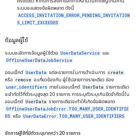
ครั้งเดียว หากมีการส่งคำขอที่ทำให้จำนวนคำเชิญเกินค่านี้
ระบบจะแสดงข้อผิดพลาด ดังนี้:
ACCESS_INVITATION_ERROR_PENDING_INVITATION
S_LIMIT_EXCEEDED
ข้อมูลผู้ใช้
ระบบจะจัดการข้อมูลผู้ใช้ด้วย
UserDataService
และ
OfflineUserDataJobService
ออบเจ็กต์
UserData
แต่ละรายการในการดำเนินการ
create
หรือ
remove
จะเกี่ยวข้องกับ ผู้ใช้ปลายทางรายเดียว ช่อง
user_identifiers
ภายในออบเจ็กต์
UserData
รายการเดียว
จะจำกัดไว้ที่ตัวระบุสูงสุด 20 รายการ การระบุตัวระบุเกินขีดจำกัดนี้ใน
ออบเจ็กต์
UserData
รายการเดียวจะทำให้เกิดข้อผิดพลาด
OfflineUserDataJobError.TOO_MANY_USER_IDENTIFIE
RS
หรือ
UserDataError.TOO_MANY_USER_IDENTIFIERS
จัดการผู้ใช้ที่มีตัวระบุมากกว่า 20 รายการ