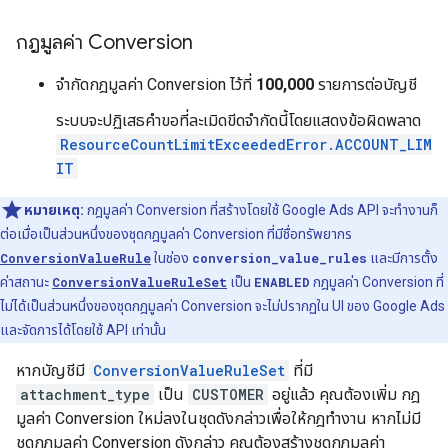
กฎมูลค่า Conversion
จำกัดกฎมูลค่า Conversion ไว้ที่
100,000
รายการต่อบัญชี
ระบบจะปฏิเสธคำขอที่ละเมิดขีดจำกัดนี้โดยแสดงข้อผิดพลาด
ResourceCountLimitExceededError.ACCOUNT_LIM
IT
หมายเหตุ:
กฎมูลค่า Conversion ที่สร้างโดยใช้ Google Ads API จะทำงานก็
ต่อเมื่อเป็นส่วนหนึ่งของชุดกฎมูลค่า Conversion ที่มีชื่อทรัพยากร
ConversionValueRule
ในช่อง
conversion_value_rules
และมีการตั้ง
ค่าสถานะ
ConversionValueRuleSet
เป็น
ENABLED
กฎมูลค่า Conversion ที่
ไม่ได้เป็นส่วนหนึ่งของชุดกฎมูลค่า Conversion จะไม่ปรากฏใน UI ของ Google Ads
และจัดการได้โดยใช้ API เท่านั้น
หากบัญชีมี
ConversionValueRuleSet
ที่มี
attachment_type
เป็น
CUSTOMER
อยู่แล้ว คุณต้องเพิ่ม กฎ
มูลค่า Conversion ใหม่ลงในชุดดังกล่าวเพื่อให้กฎทำงาน หากไม่มี
ชุดกฎมูลค่า Conversion ดังกล่าว คุณต้องสร้างชุดกฎมูลค่า