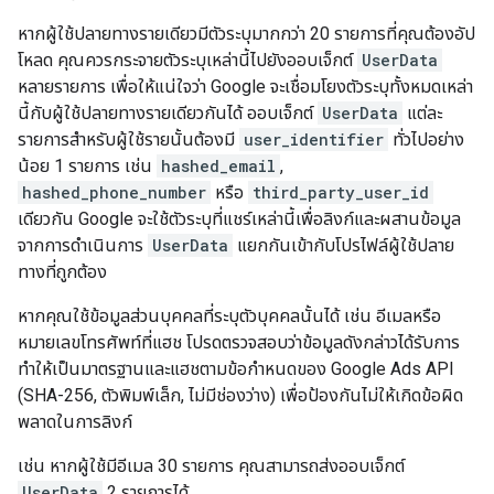
หากผู้ใช้ปลายทางรายเดียวมีตัวระบุมากกว่า 20 รายการที่คุณต้องอัป
โหลด คุณควรกระจายตัวระบุเหล่านี้ไปยังออบเจ็กต์
UserData
หลายรายการ เพื่อให้แน่ใจว่า Google จะเชื่อมโยงตัวระบุทั้งหมดเหล่า
นี้กับผู้ใช้ปลายทางรายเดียวกันได้ ออบเจ็กต์
UserData
แต่ละ
รายการสำหรับผู้ใช้รายนั้นต้องมี
user_identifier
ทั่วไปอย่าง
น้อย 1 รายการ เช่น
hashed_email
,
hashed_phone_number
หรือ
third_party_user_id
เดียวกัน Google จะใช้ตัวระบุที่แชร์เหล่านี้เพื่อลิงก์และผสานข้อมูล
จากการดำเนินการ
UserData
แยกกันเข้ากับโปรไฟล์ผู้ใช้ปลาย
ทางที่ถูกต้อง
หากคุณใช้ข้อมูลส่วนบุคคลที่ระบุตัวบุคคลนั้นได้ เช่น อีเมลหรือ
หมายเลขโทรศัพท์ที่แฮช โปรดตรวจสอบว่าข้อมูลดังกล่าวได้รับการ
ทำให้เป็นมาตรฐานและแฮชตามข้อกำหนดของ Google Ads API
(SHA-256, ตัวพิมพ์เล็ก, ไม่มีช่องว่าง) เพื่อป้องกันไม่ให้เกิดข้อผิด
พลาดในการลิงก์
เช่น หากผู้ใช้มีอีเมล 30 รายการ คุณสามารถส่งออบเจ็กต์
UserData
2 รายการได้