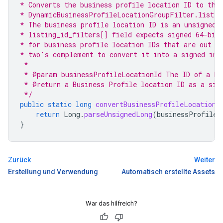
* Converts the business profile location ID to the
* DynamicBusinessProfileLocationGroupFilter.listin
* The business profile location ID is an unsigned 
* listing_id_filters[] field expects signed 64-bit
* for business profile location IDs that are out o
* two's complement to convert it into a signed int
 *
 * @param businessProfileLocationId The ID of a Bu
 * @return a Business Profile location ID as a sig
 */
public
static
long
convertBusinessProfileLocationI
return
Long
.
parseUnsignedLong
(
businessProfileL
}
Zurück
Weiter
Erstellung und Verwendung
Automatisch erstellte Assets
War das hilfreich?