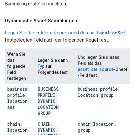
Sammlung erstellen möchten.
Dynamische Asset-Sammlungen
Legen Sie die Felder entsprechend dem in
LocationSet
festgelegten Feld nach der folgenden Regel fest:
Wenn Sie
Und legen Sie dieses
das
Legen Sie dann
Feld als das
folgende
Typ
auf
asset_set_source
-Oneof
Feld
Folgendes fest
-Feld fest
festlegen
business
_
BUSINESS
_
business
_
profile
_
profile
_
PROFILE
_
location
_
group
location
_
DYNAMIC
_
set
LOCATION
_
GROUP
chain
_
CHAIN
_
chain
_
location
_
location
_
DYNAMIC
_
group