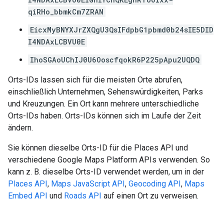
qiRHo_bbmkCm7ZRAN
EicxMyBNYXJrZXQgU3QsIFdpbG1pbmd0b24sIE5DID
I4NDAxLCBVU0E
IhoSGAoUChIJ0U6OoscfqokR6P225pApu2UQDQ
Orts-IDs lassen sich für die meisten Orte abrufen,
einschließlich Unternehmen, Sehenswürdigkeiten, Parks
und Kreuzungen. Ein Ort kann mehrere unterschiedliche
Orts-IDs haben. Orts-IDs können sich im Laufe der Zeit
ändern.
Sie können dieselbe Orts-ID für die Places API und
verschiedene Google Maps Platform APIs verwenden. So
kann z. B. dieselbe Orts-ID verwendet werden, um in der
Places API
,
Maps JavaScript API
,
Geocoding API
,
Maps
Embed API
und
Roads API
auf einen Ort zu verweisen.