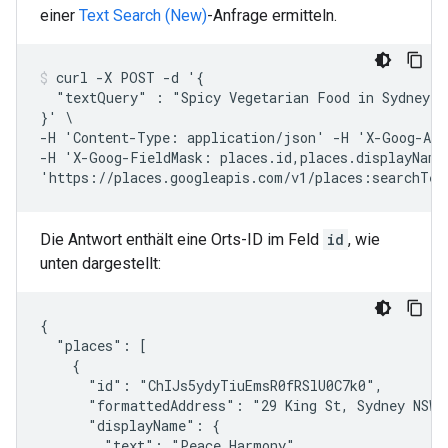
einer
Text Search (New)
-Anfrage ermitteln.
curl -X POST -d '{

  "textQuery" : "Spicy Vegetarian Food in Sydney, A
}' \

-H 'Content-Type: application/json' -H 'X-Goog-Api
-H 'X-Goog-FieldMask: places.id,places.displayName,
'https://places.googleapis.com/v1/places:searchTex
Die Antwort enthält eine Orts-ID im Feld
id
, wie
unten dargestellt:
{

  "places": [

    {

      "id": "ChIJs5ydyTiuEmsR0fRSlU0C7k0",

      "formattedAddress": "29 King St, Sydney NSW 2
      "displayName": {

        "text": "Peace Harmony",
