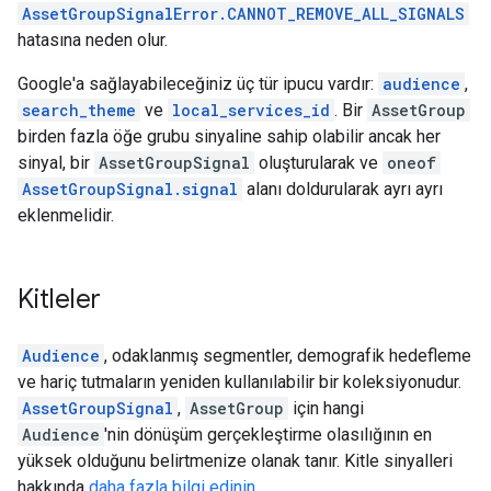
AssetGroupSignalError.CANNOT_REMOVE_ALL_SIGNALS
hatasına neden olur.
Google'a sağlayabileceğiniz üç tür ipucu vardır:
audience
,
search_theme
ve
local_services_id
. Bir
AssetGroup
birden fazla öğe grubu sinyaline sahip olabilir ancak her
sinyal, bir
AssetGroupSignal
oluşturularak ve
oneof
AssetGroupSignal.signal
alanı doldurularak ayrı ayrı
eklenmelidir.
Kitleler
Audience
, odaklanmış segmentler, demografik hedefleme
ve hariç tutmaların yeniden kullanılabilir bir koleksiyonudur.
AssetGroupSignal
,
AssetGroup
için hangi
Audience
'nin dönüşüm gerçekleştirme olasılığının en
yüksek olduğunu belirtmenize olanak tanır. Kitle sinyalleri
hakkında
daha fazla bilgi edinin
.