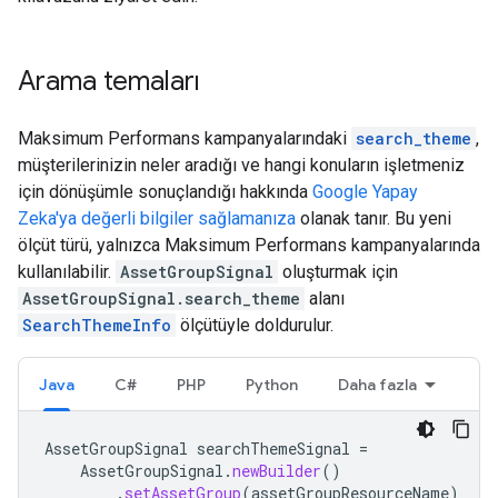
Arama temaları
Maksimum Performans kampanyalarındaki
search_theme
,
müşterilerinizin neler aradığı ve hangi konuların işletmeniz
için dönüşümle sonuçlandığı hakkında
Google Yapay
Zeka'ya değerli bilgiler sağlamanıza
olanak tanır. Bu yeni
ölçüt türü, yalnızca Maksimum Performans kampanyalarında
kullanılabilir.
AssetGroupSignal
oluşturmak için
AssetGroupSignal.search_theme
alanı
SearchThemeInfo
ölçütüyle doldurulur.
Java
C#
PHP
Python
Daha fazla
AssetGroupSignal
searchThemeSignal
=
AssetGroupSignal
.
newBuilder
()
.
setAssetGroup
(
assetGroupResourceName
)