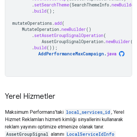
.
setSearchTheme
(
SearchThemeInfo
.
newBuilder
.
build
();
mutateOperations
.
add
(
MutateOperation
.
newBuilder
()
.
setAssetGroupSignalOperation
(
AssetGroupSignalOperation
.
newBuilder
()
.
build
());
AddPerformanceMaxCampaign
.
java
Yerel Hizmetler
Maksimum Performans'taki
local_services_id
, Yerel
Hizmet Reklamları hizmeti kimliği sinyallerini kullanarak
reklam yayınını optimize etmenize olanak tanır.
AssetGroupSignal
alanını
LocalServiceIdInfo