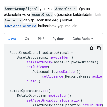
AssetGroupSignal
yalnızca
AssetGroup
öğesine
eklenebilir veya
AssetGroup
öğesinden kaldırılabilir. İlgili
Audience
'da yapılacak tüm değişiklikler
AudienceService
kullanılarak yapılmalıdır.
Java
C#
PHP
Python
Daha fazla
AssetGroupSignal
audienceSignal
=
AssetGroupSignal
.
newBuilder
()
.
setAssetGroup
(
assetGroupResourceName
)
.
setAudience
(
AudienceInfo
.
newBuilder
()
.
setAudience
(
ResourceNames
.
audienc
.
build
();
mutateOperations
.
add
(
MutateOperation
.
newBuilder
()
.
setAssetGroupSignalOperation
(
AssetGroupSignalOperation
.
newBuilder
()