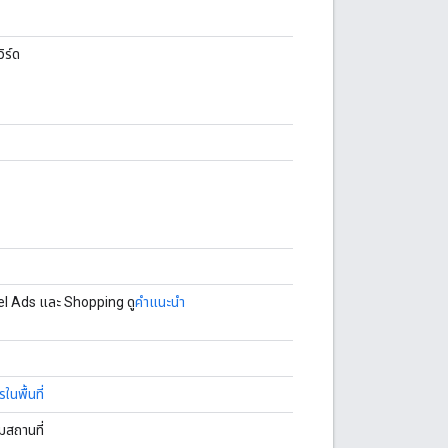
ิร์ด
el Ads และ Shopping ดู
คำแนะนำ
นพื้นที่
มสถานที่