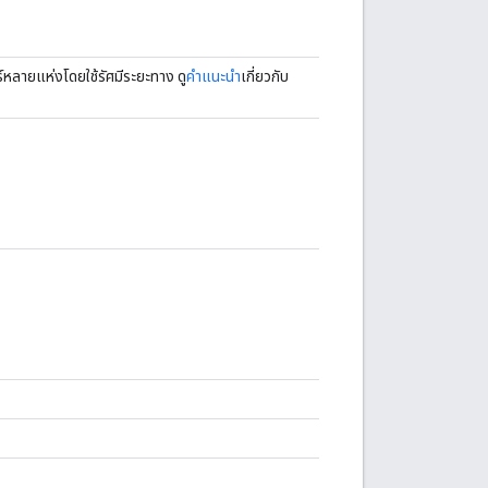
หลายแห่งโดยใช้รัศมีระยะทาง ดู
คำแนะนำ
เกี่ยวกับ