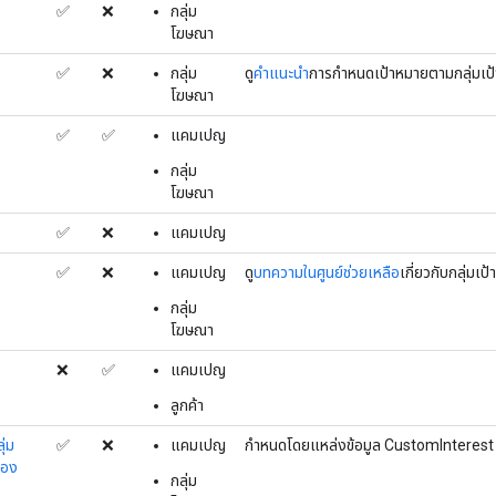
✅
❌
กลุ่ม
โฆษณา
✅
❌
กลุ่ม
ดู
คําแนะนํา
การกําหนดเป้าหมายตามกลุ่ม
โฆษณา
✅
✅
แคมเปญ
กลุ่ม
โฆษณา
✅
❌
แคมเปญ
✅
❌
แคมเปญ
ดู
บทความในศูนย์ช่วยเหลือ
เกี่ยวกับกลุ่มเ
กลุ่ม
โฆษณา
❌
✅
แคมเปญ
ลูกค้า
ุ่ม
✅
❌
แคมเปญ
กำหนดโดยแหล่งข้อมูล CustomInterest 
เอง
กลุ่ม