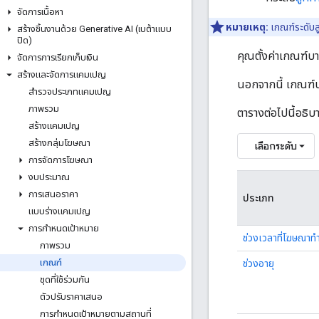
จัดการเนื้อหา
หมายเหตุ:
เกณฑ์ระดับลู
สร้างชิ้นงานด้วย Generative AI (เบต้าแบบ
ปิด)
คุณตั้งค่าเกณฑ์บา
จัดการการเรียกเก็บเงิน
สร้างและจัดการแคมเปญ
นอกจากนี้ เกณฑ์บ
สํารวจประเภทแคมเปญ
ภาพรวม
ตารางต่อไปนี้อธิ
สร้างแคมเปญ
สร้างกลุ่มโฆษณา
เลือกระดับ
การจัดการโฆษณา
งบประมาณ
การเสนอราคา
ประเภท
แบบร่างแคมเปญ
การกำหนดเป้าหมาย
ช่วงเวลาที่โฆษณาท
ภาพรวม
เกณฑ์
ช่วงอายุ
ชุดที่ใช้ร่วมกัน
ตัวปรับราคาเสนอ
การกำหนดเป้าหมายตามสถานที่