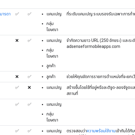
ามารดา
✅
✅
แคมเปญ
ที่ระดับแคมเปญ ระบบรองรับเฉพาะการกำ
กลุ่ม
โฆษณา
❌
✅
แคมเปญ
จำกัดความยาว URL (250 อักขระ) และระดับ 
adsenseformobileapps.com
กลุ่ม
โฆษณา
ลูกค้า
❌
✅
ลูกค้า
ช่วยให้คุณจัดการรายการตําแหน่งที่จะยกเ
✅
❌
แคมเปญ
สร้างขึ้นโดยใช้ที่อยู่หรือละติจูด-ลองจิจูดและ
สถานที่
✅
✅
แคมเปญ
กลุ่ม
โฆษณา
✅
✅
แคมเปญ
ตรวจสอบว่า
ความพร้อมใช้งาน
เข้ากันได้