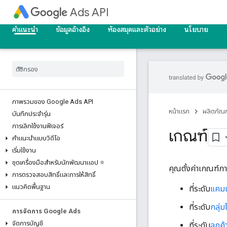
Ads API
คำแนะนำ
ข้อมูลอ้างอิง
ห้องสมุดและตัวอย่าง
นโยบาย
ภาพรวมของ Google Ads API
หน้าแรก
ผลิตภัณฑ
บันทึกประจำรุ่น
การเลิกใช้งานฟีเจอร์
เกณฑ์
คำแนะนำแบบวิดีโอ
เริ่มใช้งาน
ชุดเครื่องมือสำหรับนักพัฒนาแอป ⭐
คุณตั้งค่าเกณฑ์กา
การตรวจสอบสิทธิ์และการให้สิทธิ์
แนวคิดพื้นฐาน
ที่ระดับ
แคม
ที่ระดับ
กลุ่
การจัดการ Google Ads
จัดการบัญชี
ที่ระดับ
ลูกค้