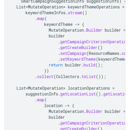
SmartCampaignSuggestionInfo
suggestionInfo
)
{
List<MutateOperation>
keywordThemeOperations
=
keywordThemeInfos
.
stream
()
.
map
(
keywordTheme
-
>
{
MutateOperation
.
Builder
builder
=
builder
.
getCampaignCriterionOperation
.
getCreateBuilder
()
.
setCampaign
(
ResourceNames
.
cam
.
setKeywordTheme
(
keywordTheme
)
return
builder
.
build
();
})
.
collect
(
Collectors
.
toList
());
List<MutateOperation>
locationOperations
=
suggestionInfo
.
getLocationList
().
getLocation
.
map
(
location
-
>
{
MutateOperation
.
Builder
builder
=
builder
.
getCampaignCriterionOperation
.
getCreateBuilder
()