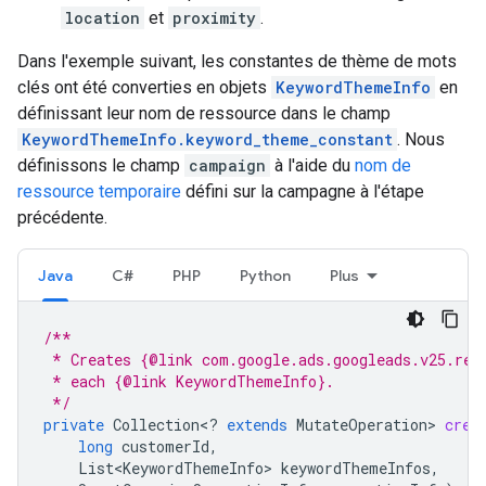
location
et
proximity
.
Dans l'exemple suivant, les constantes de thème de mots
clés ont été converties en objets
KeywordThemeInfo
en
définissant leur nom de ressource dans le champ
KeywordThemeInfo.keyword_theme_constant
. Nous
définissons le champ
campaign
à l'aide du
nom de
ressource temporaire
défini sur la campagne à l'étape
précédente.
Java
C#
PHP
Python
Plus
/**
 * Creates {@link com.google.ads.googleads.v25.res
 * each {@link KeywordThemeInfo}.
 */
private
Collection
<
?
extends
MutateOperation
>
crea
long
customerId
,
List<KeywordThemeInfo>
keywordThemeInfos
,