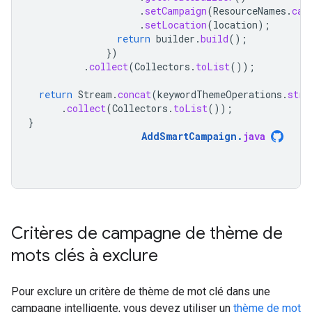
.
setCampaign
(
ResourceNames
.
cam
.
setLocation
(
location
);
return
builder
.
build
();
})
.
collect
(
Collectors
.
toList
());
return
Stream
.
concat
(
keywordThemeOperations
.
stre
.
collect
(
Collectors
.
toList
());
}
AddSmartCampaign
.
java
Critères de campagne de thème de
mots clés à exclure
Pour exclure un critère de thème de mot clé dans une
campagne intelligente, vous devez utiliser un
thème de mot