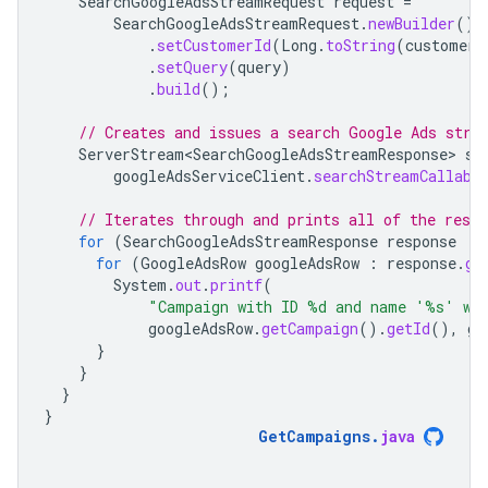
SearchGoogleAdsStreamRequest
request
=
SearchGoogleAdsStreamRequest
.
newBuilder
()
.
setCustomerId
(
Long
.
toString
(
customerI
.
setQuery
(
query
)
.
build
();
// Creates and issues a search Google Ads stre
ServerStream<SearchGoogleAdsStreamResponse>
st
googleAdsServiceClient
.
searchStreamCallabl
// Iterates through and prints all of the resu
for
(
SearchGoogleAdsStreamResponse
response
:
for
(
GoogleAdsRow
googleAdsRow
:
response
.
ge
System
.
out
.
printf
(
"Campaign with ID %d and name '%s' wa
googleAdsRow
.
getCampaign
().
getId
(),
go
}
}
}
}
GetCampaigns
.
java