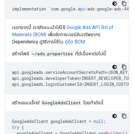
implementation
'
com
.
google
.
api
-
ads
:
google
-
ads
:
44.0
นอกจากนี้ เรายังแนะนำให้ใช้
Google Ads API Bill of
Materials (BOM)
เพื่อจัดการเวอร์ชันทรัพยากร
Dependency ดูวิธีการได้ใน
คู่มือ BOM
สร้างไฟล์
~/ads.properties
ที่มีเนื้อหาต่อไปนี้
api.googleads.serviceAccountSecretsPath=JSON_KEY_FI
api.googleads.developerToken=INSERT_DEVELOPER_TOKEN
สร้างออบเจ็กต์
GoogleAdsClient
โดยทำดังนี้
GoogleAdsClient
googleAdsClient
=
null
;
try
{
googleAdsClient
=
GoogleAdsClient
.
newBuilder
().
f