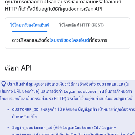
คุณสามารถเลือกดาวน์โหลดไลบรารีของไคลเอ็นต์หรือไคลเอ็นต์
HTTP ก็ได้ ทั้งนี้ขึ้นอยู่กับวิธีที่คุณต้องการเรียก API
ใช้ไลบรารีของไคลเอ็นต์
ใช้ไคลเอ็นต์ HTTP (REST)
ดาวน์โหลดและติดตั้ง
ไลบรารีของไคลเอ็นต์
ที่ต้องการ
เรียก API
ประเด็นสำคัญ:
คุณอาจสังเกตเห็นว่าวิธีการอ้างอิงทั้ง
CUSTOMER_ID
(ใน
เส้นทาง URL ของคำขอ) และการตั้งค่า
login_customer_id
(ในการกำหนดค่า
ไลบรารีของไคลเอ็นต์หรือส่วนหัว HTTP) วิธีตั้งค่าขึ้นอยู่กับลำดับชั้นของบัญชี ดังนี้
CUSTOMER_ID
: รหัสลูกค้า 10 หลักของ
บัญชีลูกค้า
เป้าหมายที่คุณต้องการ
ค้นหาหรือแก้ไข
login_customer_id
(หรือ
loginCustomerId
/
login-
customer-id
): หากคุณเข้าถึงบัญชีลูกค้า ผ่าน
บัญชีดูแลจัดการ
ส่วนหัวนี้