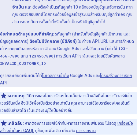
จำเป็น
และ ต้องตั้งค่าเป็นรหัสลูกค้า 10 หลักของบัญชีดูแลจัดการนั้น หาก
คุณ ตรวจสอบสิทธิ์โดยตรงด้วยข้อมูลเข้าสู่ระบบสำหรับบัญชีลูกค้าเอง คุณ
สามารถละเว้นการตั้งค่านี้หรือตั้งค่าเป็นรหัสบัญชีลูกค้าได้
ข้อกำหนดด้านรูปแบบที่สำคัญ:
รหัสลูกค้า (สำหรับทั้งบัญชีลูกค้าเป้าหมาย และ
บัญชีดูแลจัดการ)
ต้องไม่มีขีดกลาง (ยัติภังค์)
ใน คำขอ API, URL และการกำหนด
ค่า หากคุณคัดลอกรหัสจาก UI ของ Google Ads และใส่ขีดกลาง (เช่น ใช้
123-
456-7890
แทน
1234567890
) การเรียก API จะล้มเหลวโดยมีข้อผิดพลาด
INVALID_CUSTOMER_ID
ดูรายละเอียดเพิ่มเติมได้ที่
โมเดลการเข้าถึง
Google Ads และ
โครงสร้างการเรียก
API
หมายเหตุ:
วิธีการของไลบรารีของไคลเอ็นต์อาจอ้างอิงถึงไลบรารีเวอร์ชันใด
เวอร์ชันหนึ่ง ซึ่งมีไว้เพื่อเป็นตัวอย่างเท่านั้น คุณ สามารถใช้ไลบรารีของไคลเอ็นต์
เวอร์ชันล่าสุดได้ เว้นแต่จะระบุไว้เป็นอย่างอื่น
เคล็ดลับ:
หากต้องการเรียกใช้คําค้นหาการรายงานเพิ่มเติม โปรดดู
เครื่องมือ
สร้างคําค้นหา GAQL
ดูข้อมูลเพิ่มเติม เกี่ยวกับ
การรายงาน