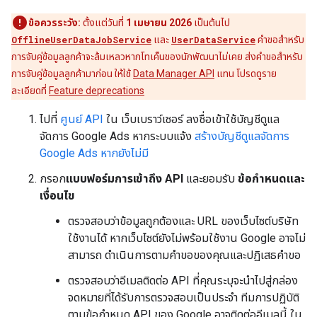
ข้อควรระวัง:
ตั้งแต่วันที่
1 เมษายน 2026
เป็นต้นไป
OfflineUserDataJobService
และ
UserDataService
คำขอสำหรับ
การจับคู่ข้อมูลลูกค้าจะล้มเหลวหากโทเค็นของนักพัฒนาไม่เคย ส่งคำขอสำหรับ
การจับคู่ข้อมูลลูกค้ามาก่อน ให้ใช้
Data Manager API
แทน โปรดดูราย
ละเอียดที่
Feature deprecations
ไปที่
ศูนย์ API
ใน เว็บเบราว์เซอร์ ลงชื่อเข้าใช้บัญชีดูแล
จัดการ Google Ads หากระบบแจ้ง
สร้างบัญชีดูแลจัดการ
Google Ads หากยังไม่มี
กรอก
แบบฟอร์มการเข้าถึง API
และยอมรับ
ข้อกำหนดและ
เงื่อนไข
ตรวจสอบว่าข้อมูลถูกต้องและ URL ของเว็บไซต์บริษัท
ใช้งานได้ หากเว็บไซต์ยังไม่พร้อมใช้งาน Google อาจไม่
สามารถ ดำเนินการตามคำขอของคุณและปฏิเสธคำขอ
ตรวจสอบว่าอีเมลติดต่อ API ที่คุณระบุจะนำไปสู่กล่อง
จดหมายที่ได้รับการตรวจสอบเป็นประจำ ทีมการปฏิบัติ
ตามข้อกำหนด API ของ Google อาจติดต่ออีเมลนี้ ใน