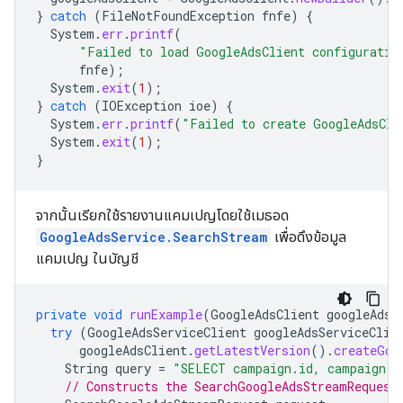
}
catch
(
FileNotFoundException
fnfe
)
{
System
.
err
.
printf
(
"Failed to load GoogleAdsClient configuratio
fnfe
);
System
.
exit
(
1
);
}
catch
(
IOException
ioe
)
{
System
.
err
.
printf
(
"Failed to create GoogleAdsCli
System
.
exit
(
1
);
}
จากนั้นเรียกใช้รายงานแคมเปญโดยใช้เมธอด
GoogleAdsService.SearchStream
เพื่อดึงข้อมูล
แคมเปญ ในบัญชี
private
void
runExample
(
GoogleAdsClient
googleAdsC
try
(
GoogleAdsServiceClient
googleAdsServiceClie
googleAdsClient
.
getLatestVersion
().
createGoo
String
query
=
"SELECT campaign.id, campaign.n
// Constructs the SearchGoogleAdsStreamRequest