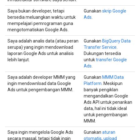
Saya bukan developer, tetapi
Gunakan
skrip Google
bersedia meluangkan waktu untuk
Ads
.
mempelajari pemrograman guna
mengotomatiskan Google Ads.
Saya adalah analis data (atau peran
Gunakan
BigQuery Data
serupa) yang ingin mendownload
Transfer Service
.
laporan Google Ads untuk analisis
Dukungan tersedia
lebih lanjut.
untuk
transfer Google
Ads
.
Saya adalah developer MMM yang
Gunakan
MMM Data
ingin mendownload data Google
Platform
. Meskipun
Ads untuk pengembangan MMM.
banyak pengiklan
mengandalkan Google
Ads API untuk penarikan
data, hal ini tidak ideal
untuk pengembangan
MMM.
Saya ingin mengelola Google Ads
Gunakan
aturan
secara massal, tetapi tidak ingin
otomatis
,
upload