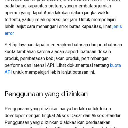
pada batas kapasitas sistem, yang membatasi jumlah
operasi yang dapat Anda lakukan dalam jangka waktu
tertentu, yaitu jumlah operasi per jam. Untuk mempelajari
lebih lanjut cara menangani error batas kapasitas, lihat
jenis
error
.
Setiap layanan dapat menerapkan batasan dan pembatasan
kuota tambahan karena alasan seperti batasan desain
produk, pembatasan kebijakan produk, pertimbangan
performa dan latensi API. Lihat dokumentasi tentang
kuota
API
untuk mempelajari lebih lanjut batasan ini.
Penggunaan yang diizinkan
Penggunaan yang diizinkan hanya berlaku untuk token
developer dengan tingkat Akses Dasar dan Akses Standar.
Penggunaan yang diizinkan dialokasikan berdasarkan