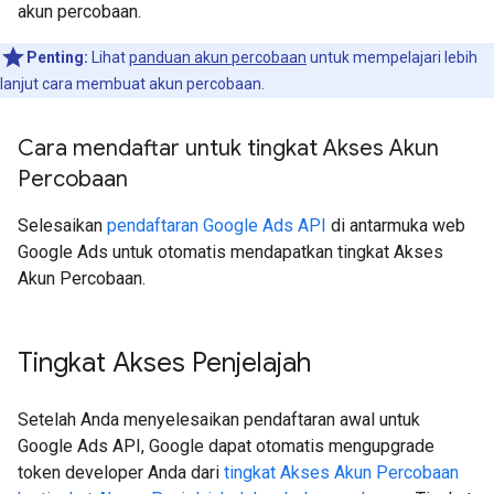
akun percobaan.
Penting:
Lihat
panduan akun percobaan
untuk mempelajari lebih
lanjut cara membuat akun percobaan.
Cara mendaftar untuk tingkat Akses Akun
Percobaan
Selesaikan
pendaftaran Google Ads API
di antarmuka web
Google Ads untuk otomatis mendapatkan tingkat Akses
Akun Percobaan.
Tingkat Akses Penjelajah
Setelah Anda menyelesaikan pendaftaran awal untuk
Google Ads API, Google dapat otomatis mengupgrade
token developer Anda dari
tingkat Akses Akun Percobaan