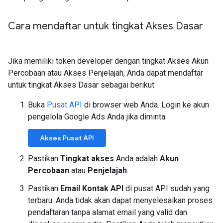
Cara mendaftar untuk tingkat Akses Dasar
Jika memiliki token developer dengan tingkat Akses Akun
Percobaan atau Akses Penjelajah, Anda dapat mendaftar
untuk tingkat Akses Dasar sebagai berikut:
Buka
Pusat API
di browser web Anda. Login ke akun
pengelola Google Ads Anda jika diminta.
Akses Pusat API
Pastikan
Tingkat akses
Anda adalah
Akun
Percobaan
atau
Penjelajah
.
Pastikan
Email Kontak API
di pusat API sudah yang
terbaru. Anda tidak akan dapat menyelesaikan proses
pendaftaran tanpa alamat email yang valid dan