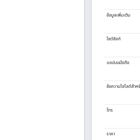
ข้อมูลเพิ่มเติม
ไซต์ลิงก์
แอปบนมือถือ
ข้อความไฮไลต์สำห
โทร
ราคา