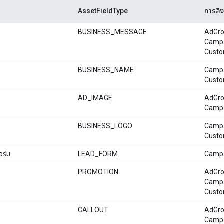
AssetFieldType
การลิง
BUSINESS_MESSAGE
AdGro
Camp
Custo
BUSINESS_NAME
Camp
Custo
AD_IMAGE
AdGro
Camp
BUSINESS_LOGO
Camp
Custo
ร์ม
LEAD_FORM
Camp
PROMOTION
AdGro
Camp
Custo
CALLOUT
AdGro
Camp