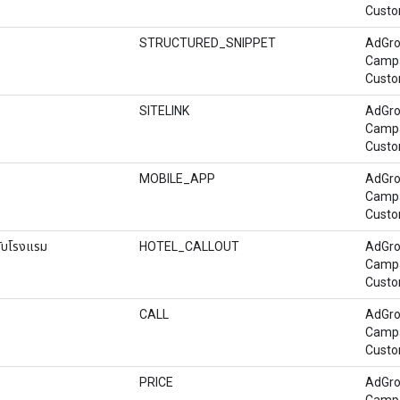
Custo
STRUCTURED_SNIPPET
AdGro
Camp
Custo
SITELINK
AdGro
Camp
Custo
MOBILE_APP
AdGro
Camp
Custo
รับโรงแรม
HOTEL_CALLOUT
AdGro
Camp
Custo
CALL
AdGro
Camp
Custo
PRICE
AdGro
Camp