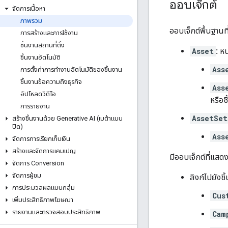
ออบเจ็กต์
จัดการเนื้อหา
ภาพรวม
ออบเจ็กต์พื้นฐานที
การสร้างและการใช้งาน
ชิ้นงานสถานที่ตั้ง
Asset
:
หน่
ชิ้นงานอัตโนมัติ
Ass
การตั้งค่าการทำงานอัตโนมัติของชิ้นงาน
ชิ้นงานข้อความถึงธุรกิจ
Ass
อัปโหลดวิดีโอ
หรือช
การรายงาน
AssetSet
สร้างชิ้นงานด้วย Generative AI (เบต้าแบบ
ปิด)
Ass
จัดการการเรียกเก็บเงิน
สร้างและจัดการแคมเปญ
มีออบเจ็กต์ที่แสด
จัดการ Conversion
จัดการผู้ชม
ลิงก์ไปยังช
การประมวลผลแบบกลุ่ม
Cus
เพิ่มประสิทธิภาพโฆษณา
รายงานและตรวจสอบประสิทธิภาพ
Cam