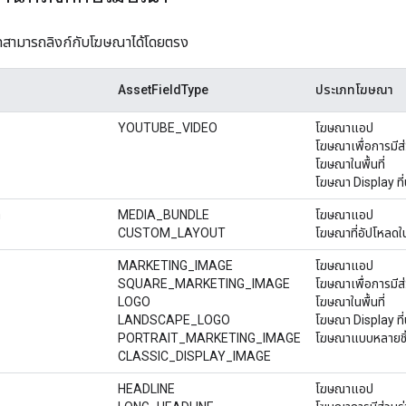
ทสามารถลิงก์กับโฆษณาได้โดยตรง
AssetFieldType
ประเภทโฆษณา
YOUTUBE_VIDEO
โฆษณาแอป
โฆษณาเพื่อการมีส
โฆษณาในพื้นที่
โฆษณา Display ที่
า
MEDIA_BUNDLE
โฆษณาแอป
CUSTOM_LAYOUT
โฆษณาที่อัปโหลดใน
MARKETING_IMAGE
โฆษณาแอป
SQUARE_MARKETING_IMAGE
โฆษณาเพื่อการมีส
LOGO
โฆษณาในพื้นที่
LANDSCAPE_LOGO
โฆษณา Display ที่
PORTRAIT_MARKETING_IMAGE
โฆษณาแบบหลายช
CLASSIC_DISPLAY_IMAGE
HEADLINE
โฆษณาแอป