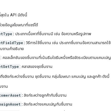
่สุดใน API มีดังนี้
วยข้อมูลโฆษณาที่แชร์ได้
etType
:
ประเภทเนื้อหาที่ชิ้นงานมี เช่น ข้อความหรือรูปภาพ
etFieldType
:
วิธีการใช้ชิ้นงาน เช่น ประเภทชิ้นงานข้อความสามารถใ
ิ้นงานคำอธิบาย
: คอลเล็กชันของชิ้นงานที่เน้นธีมใดธีมหนึ่งหรือจัดระเบียบตามแคมเปญ
etSetType
: คลาสของชุดชิ้นงาน
งถึงลิงก์ระหว่างชิ้นงาน ชุดชิ้นงาน กลุ่มโฆษณา แคมเปญ และลูกค้า ดังนี้
ิ้นงาน
tomerAsset
:
ลิงก์ระหว่างลูกค้ากับชิ้นงาน
paignAsset
:
ลิงก์ระหว่างแคมเปญกับชิ้นงาน