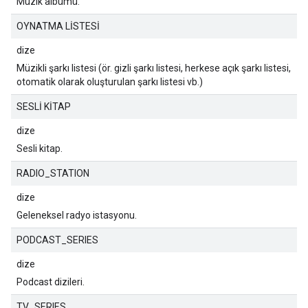
Müzik albümü.
OYNATMA LİSTESİ
dize
Müzikli şarkı listesi (ör. gizli şarkı listesi, herkese açık şarkı listesi,
otomatik olarak oluşturulan şarkı listesi vb.)
SESLİ KİTAP
dize
Sesli kitap.
RADIO_STATION
dize
Geleneksel radyo istasyonu.
PODCAST_SERIES
dize
Podcast dizileri.
TV_SERIES