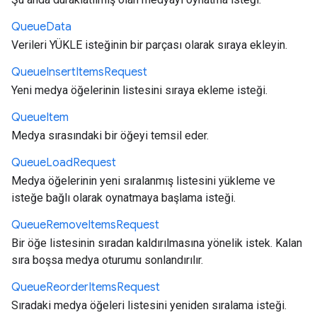
Queue
Data
Verileri YÜKLE isteğinin bir parçası olarak sıraya ekleyin.
Queue
Insert
Items
Request
Yeni medya öğelerinin listesini sıraya ekleme isteği.
Queue
Item
Medya sırasındaki bir öğeyi temsil eder.
Queue
Load
Request
Medya öğelerinin yeni sıralanmış listesini yükleme ve
isteğe bağlı olarak oynatmaya başlama isteği.
Queue
Remove
Items
Request
Bir öğe listesinin sıradan kaldırılmasına yönelik istek. Kalan
sıra boşsa medya oturumu sonlandırılır.
Queue
Reorder
Items
Request
Sıradaki medya öğeleri listesini yeniden sıralama isteği.