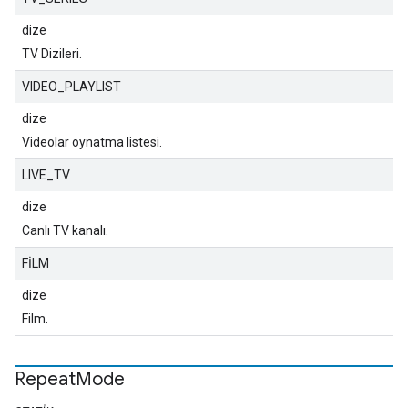
dize
TV Dizileri.
VIDEO_PLAYLIST
dize
Videolar oynatma listesi.
LIVE_TV
dize
Canlı TV kanalı.
FİLM
dize
Film.
Repeat
Mode