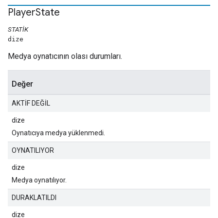
Player
State
STATIK
dize
Medya oynatıcının olası durumları.
Değer
AKTİF DEĞİL
dize
Oynatıcıya medya yüklenmedi.
OYNATILIYOR
dize
Medya oynatılıyor.
DURAKLATILDI
dize