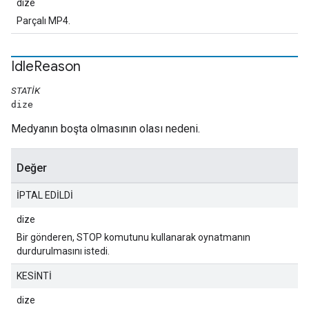
dize
Parçalı MP4.
Idle
Reason
STATIK
dize
Medyanın boşta olmasının olası nedeni.
Değer
İPTAL EDİLDİ
dize
Bir gönderen, STOP komutunu kullanarak oynatmanın
durdurulmasını istedi.
KESİNTİ
dize