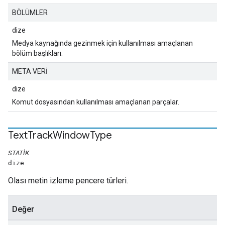
BÖLÜMLER
dize
Medya kaynağında gezinmek için kullanılması amaçlanan
bölüm başlıkları.
META VERİ
dize
Komut dosyasından kullanılması amaçlanan parçalar.
Text
Track
Window
Type
STATIK
dize
Olası metin izleme pencere türleri.
Değer