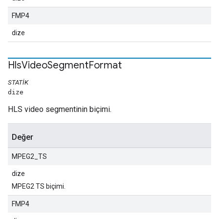
FMP4
dize
Hls
Video
Segment
Format
STATIK
dize
HLS video segmentinin biçimi.
Değer
MPEG2_TS
dize
MPEG2 TS biçimi.
FMP4