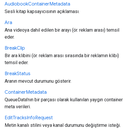
Audiobook
Container
Metadata
Sesli kitap kapsayıcısının açıklaması.
Ara
Ana videoya dahil edilen bir arayı (ör. reklam arası) temsil
eder.
Break
Clip
Bir ara klibini (ör. reklam arası sırasında bir reklamın klibi)
temsil eder.
Break
Status
Aranın mevcut durumunu gösterir.
Container
Metadata
QueueData'nın bir parçası olarak kullanılan yaygın container
meta verileri.
Edit
Tracks
Info
Request
Metin kanalı stilini veya kanal durumunu değiştirme isteği.