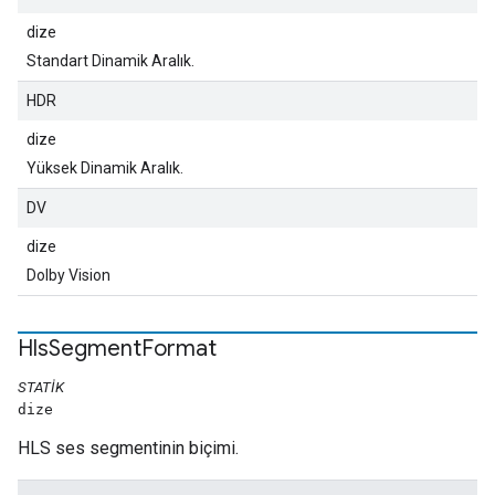
dize
Standart Dinamik Aralık.
HDR
dize
Yüksek Dinamik Aralık.
DV
dize
Dolby Vision
Hls
Segment
Format
STATIK
dize
HLS ses segmentinin biçimi.