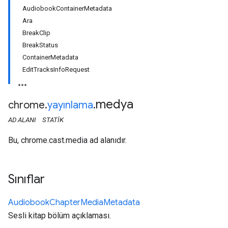
AudiobookContainerMetadata
Ara
BreakClip
BreakStatus
ContainerMetadata
EditTracksInfoRequest
medya
chrome
.
yayınlama
.
AD ALANI
STATIK
Bu, chrome.cast.media ad alanıdır.
Sınıflar
Audiobook
Chapter
Media
Metadata
Sesli kitap bölüm açıklaması.