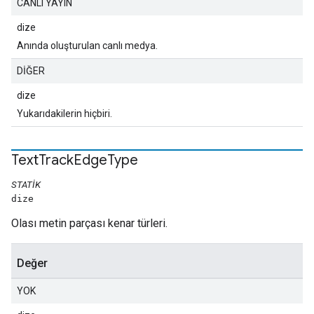
CANLI YAYIN
dize
Anında oluşturulan canlı medya.
DİĞER
dize
Yukarıdakilerin hiçbiri.
Text
Track
Edge
Type
STATIK
dize
Olası metin parçası kenar türleri.
Değer
YOK