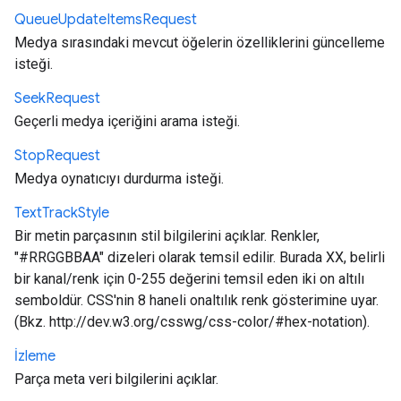
Queue
Update
Items
Request
Medya sırasındaki mevcut öğelerin özelliklerini güncelleme
isteği.
Seek
Request
Geçerli medya içeriğini arama isteği.
Stop
Request
Medya oynatıcıyı durdurma isteği.
Text
Track
Style
Bir metin parçasının stil bilgilerini açıklar. Renkler,
"#RRGGBBAA" dizeleri olarak temsil edilir. Burada XX, belirli
bir kanal/renk için 0-255 değerini temsil eden iki on altılı
semboldür. CSS'nin 8 haneli onaltılık renk gösterimine uyar.
(Bkz. http://dev.w3.org/csswg/css-color/#hex-notation).
İzleme
Parça meta veri bilgilerini açıklar.