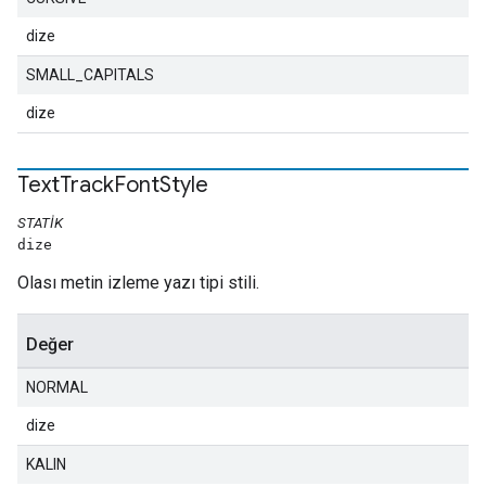
dize
SMALL_CAPITALS
dize
Text
Track
Font
Style
STATIK
dize
Olası metin izleme yazı tipi stili.
Değer
NORMAL
dize
KALIN