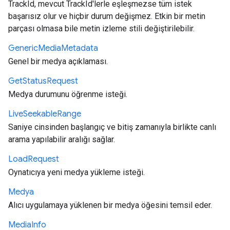
TrackId, mevcut TrackId'lerle eşleşmezse tüm istek
başarısız olur ve hiçbir durum değişmez. Etkin bir metin
parçası olmasa bile metin izleme stili değiştirilebilir.
Generic
Media
Metadata
Genel bir medya açıklaması.
Get
Status
Request
Medya durumunu öğrenme isteği.
Live
Seekable
Range
Saniye cinsinden başlangıç ve bitiş zamanıyla birlikte canlı
arama yapılabilir aralığı sağlar.
Load
Request
Oynatıcıya yeni medya yükleme isteği.
Medya
Alıcı uygulamaya yüklenen bir medya öğesini temsil eder.
Media
Info