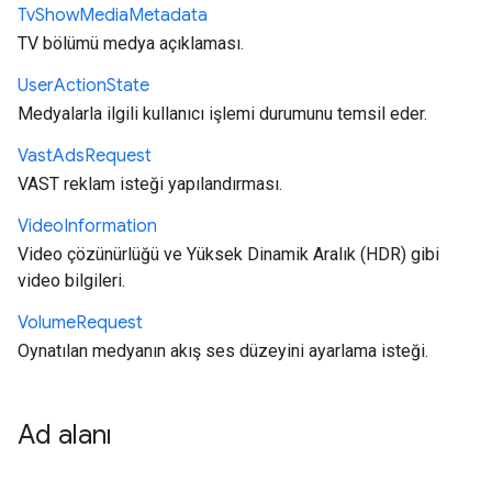
Tv
Show
Media
Metadata
TV bölümü medya açıklaması.
User
Action
State
Medyalarla ilgili kullanıcı işlemi durumunu temsil eder.
Vast
Ads
Request
VAST reklam isteği yapılandırması.
Video
Information
Video çözünürlüğü ve Yüksek Dinamik Aralık (HDR) gibi
video bilgileri.
Volume
Request
Oynatılan medyanın akış ses düzeyini ayarlama isteği.
Ad alanı