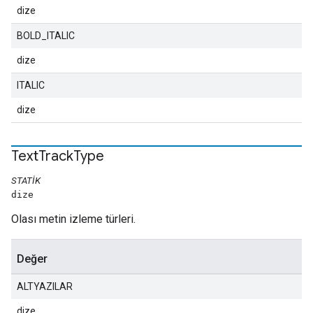
dize
BOLD_ITALIC
dize
ITALIC
dize
Text
Track
Type
STATIK
dize
Olası metin izleme türleri.
Değer
ALTYAZILAR
dize