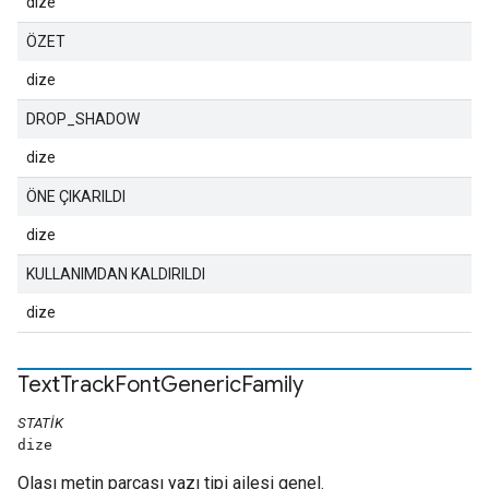
dize
ÖZET
dize
DROP_SHADOW
dize
ÖNE ÇIKARILDI
dize
KULLANIMDAN KALDIRILDI
dize
Text
Track
Font
Generic
Family
STATIK
dize
Olası metin parçası yazı tipi ailesi genel.