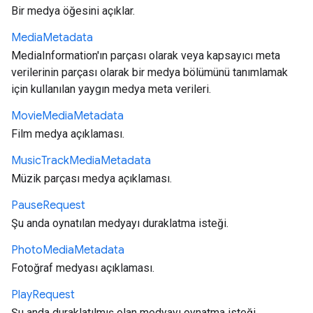
Bir medya öğesini açıklar.
Media
Metadata
MediaInformation'ın parçası olarak veya kapsayıcı meta
verilerinin parçası olarak bir medya bölümünü tanımlamak
için kullanılan yaygın medya meta verileri.
Movie
Media
Metadata
Film medya açıklaması.
Music
Track
Media
Metadata
Müzik parçası medya açıklaması.
Pause
Request
Şu anda oynatılan medyayı duraklatma isteği.
Photo
Media
Metadata
Fotoğraf medyası açıklaması.
Play
Request
Şu anda duraklatılmış olan medyayı oynatma isteği.