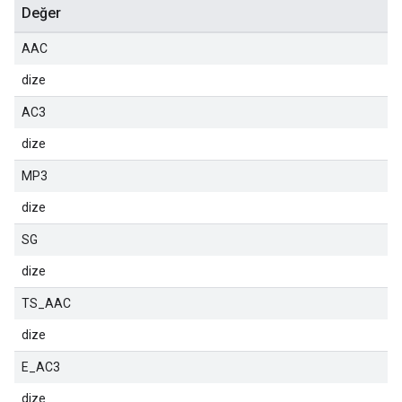
Değer
AAC
dize
AC3
dize
MP3
dize
SG
dize
TS_AAC
dize
E_AC3
dize