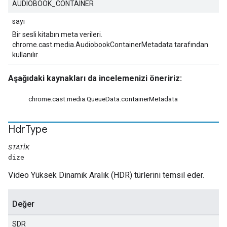
AUDIOBOOK_CONTAINER
sayı
Bir sesli kitabın meta verileri.
chrome.cast.media.AudiobookContainerMetadata tarafından
kullanılır.
Aşağıdaki kaynakları da incelemenizi öneririz:
chrome.cast.media.QueueData.containerMetadata
Hdr
Type
STATIK
dize
Video Yüksek Dinamik Aralık (HDR) türlerini temsil eder.
Değer
SDR