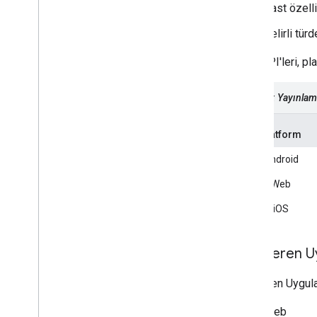
Cast özell
Belirli tü
Cast API'leri, pl
Tablo 1: Yayınlam
Platform
Android
Web
iOS
Gönderen Uy
Gönderen Uygulam
Web