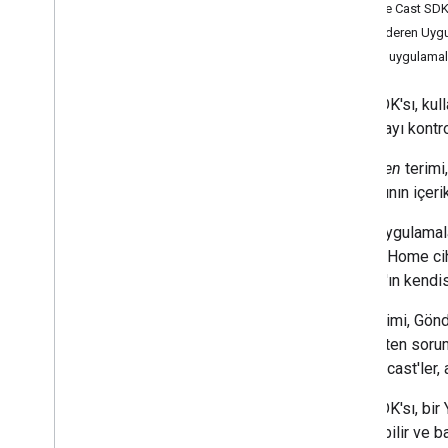
Android Gönderen Uygulaması
Google Cast SDK
Geliştirme
Gönderen Uygul
i
OS Gönderen Uygulaması Geliştirme
Alıcı uygulamala
Web Gönderen Uygulaması Geliştirme
Keşifle İlgili Sorunları Giderme
Cast SDK'sı, kull
Gönderen v2 Uygulamasını CAF'ye
oynatmayı kontr
Taşıma
Gönderen
terimi
Alıcı Uygulamalar
kullanıcının içeri
Web Alıcısı Uygulaması Geliştirme
Android TV Alıcısı Uygulaması
Mobil uygulamala
Geliştirme
Google Home ciha
Alıcı v2'yi CAF'ye taşıma
Asistan'ın kendi
Medya
Alıcı
terimi, Gönd
Desteklenen Medya
iletmekten soruml
Medya Oynatma Mesajları
Chromecast'ler, ak
Akış Protokolleri
Cast SDK'sı, bir
başlatabilir ve 
Tasarım Kılavuzu