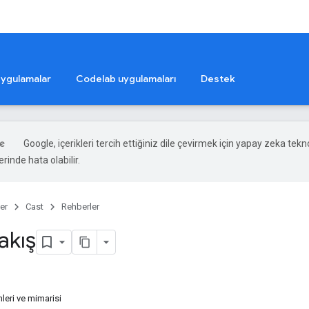
ygulamalar
Codelab uygulamaları
Destek
Google, içerikleri tercih ettiğiniz dile çevirmek için yapay zeka teknol
rinde hata olabilir.
er
Cast
Rehberler
akış
leri ve mimarisi