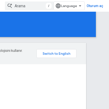
/
Oturum aç
ojisini kullanır.