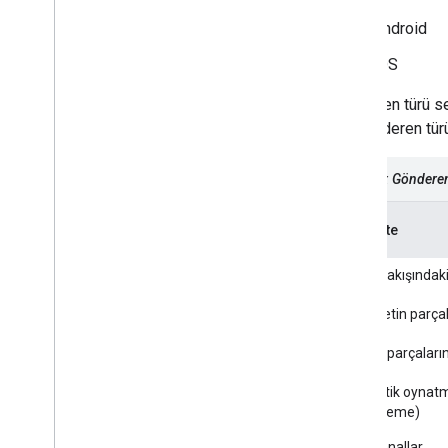
Android
iOS
Gönderen türü se
bir Gönderen tür
Tablo 3: Gönderen
Kapasite
Medya akışındaki
Stilli metin parça
Medya parçalarını
Otomatik oynatm
güncelleme)
Özel kanallar