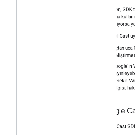
Gönderen, SDK t
uygulama kullanı
gerektiriyorsa ya
İki temel Cast u
Uçtan uca 
geliştirmes
Google'ın V
yayınleyeb
gerekir. Va
bilgisi, ha
Google Ca
Google Cast SDK'