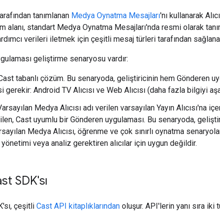
arafından tanımlanan
Medya Oynatma Mesajları
'nı kullanarak Alı
m alanı, standart Medya Oynatma Mesajları'nda resmi olarak tan
rdımcı verileri iletmek için çeşitli mesaj türleri tarafından sağlan
ygulaması geliştirme senaryosu vardır:
Cast tabanlı çözüm. Bu senaryoda, geliştiricinin hem Gönderen uy
i gerekir: Android TV Alıcısı ve Web Alıcısı (daha fazla bilgiyi aşa
arsayılan Medya Alıcısı adı verilen varsayılan Yayın Alıcısı'na iç
ilen, Cast uyumlu bir Gönderen uygulaması. Bu senaryoda, gelişti
rsayılan Medya Alıcısı, öğrenme ve çok sınırlı oynatma senaryoları i
k yönetimi veya analiz gerektiren alıcılar için uygun değildir.
st SDK'sı
sı, çeşitli
Cast API kitaplıklarından
oluşur. API'lerin yanı sıra iki 