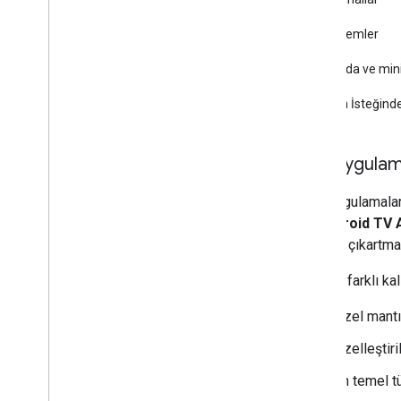
Özel işlemler
Kumanda ve mini 
Katılma İsteğin
Alıcı uygulam
Alıcı uygulamalar
ve
Android TV A
düzeye çıkartması
Her biri farklı k
Özel mantı
Özelleştir
En temel t