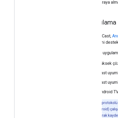
içerik sıraya alma
Kullanıcı Deneyimi Yönergeleri
Tasarım Kontrol Listesi
Uygulama b
Test Durumları
Yayın Uygulamalarını Test Etme
Google Cast,
An
Cihazlar
özelliğini destek
Ses Cihazları
Bir Alıcı uygulam
Yüksek çöz
Cast uyuml
Cast uyumlu
Android TV
Not:
Yayın protokolü 
(Web, iOS, Android) çalışab
kimliği kullanılarak kayd