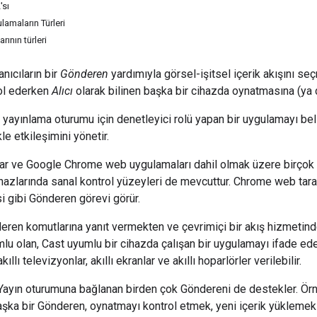
'sı
amaların Türleri
rının türleri
anıcıların bir
Gönderen
yardımıyla görsel-işitsel içerik akışını se
ol ederken
Alıcı
olarak bilinen başka bir cihazda oynatmasına (ya d
, yayınlama oturumu için denetleyici rolü yapan bir uygulamayı beli
kle etkileşimini yönetir.
r ve Google Chrome web uygulamaları dahil olmak üzere birçok G
zlarında sanal kontrol yüzeyleri de mevcuttur. Chrome web taray
si gibi Gönderen görevi görür.
eren komutlarına yanıt vermekten ve çevrimiçi bir akış hizmetind
u olan, Cast uyumlu bir cihazda çalışan bir uygulamayı ifade eder.
ıllı televizyonlar, akıllı ekranlar ve akıllı hoparlörler verilebilir.
 Yayın oturumuna bağlanan birden çok Göndereni de destekler. Örne
başka bir Gönderen, oynatmayı kontrol etmek, yeni içerik yükleme