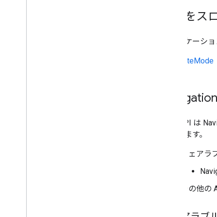
例外をスロ
アプリケーショ
LiteMode
Navigati
次の API は
類されます。
ウェアラブ
Nav
その他の A
ウェアラブル