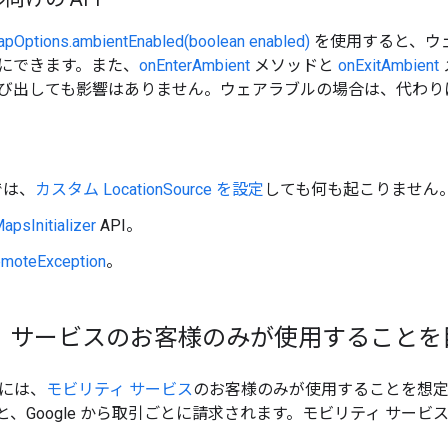
pOptions.ambientEnabled(boolean enabled)
を使用すると、ウ
にできます。また、
onEnterAmbient
メソッドと
onExitAmbient
び出しても影響はありません。ウェアラブルの場合は、代わり
 では、
カスタム LocationSource を設定
しても何も起こりません
apsInitializer
API。
moteException
。
 サービスのお客様のみが使用することを目
DK には、
モビリティ サービス
のお客様のみが使用することを想定し
ると、Google から取引ごとに請求されます。モビリティ サービ