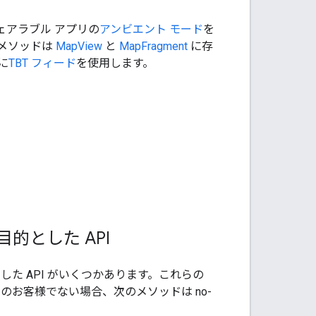
ェアラブル アプリの
アンビエント モード
を
メソッドは
MapView
と
MapFragment
に存
に
TBT フィード
を使用します。
。
的とした API
た API がいくつかあります。これらの
スのお客様でない場合、次のメソッドは no-