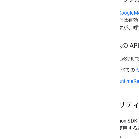
通常、
GoogleMa
無効または有効
在しますが、呼
その他の API
NavSDK
すべての
M
RuntimeRe
モビリティ
Navigation S
API を使用す
op です。