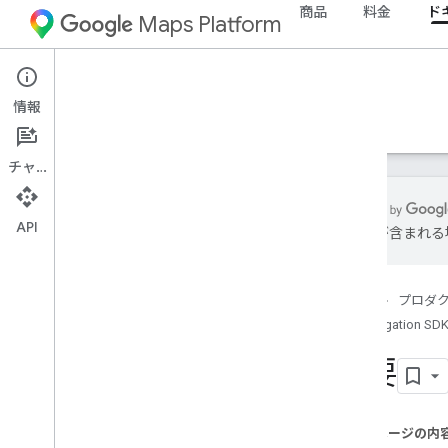
商品
料金
ド
Maps Platform
Android
Navigation SDK for Android
情報
ガイド
リファレンス
サンプル
リソース
チャット
API
は誤りが含まれる
リファレンス
com
.
google
.
android
.
gms
.
maps
ホーム
プロダ
com
.
google
.
android
.
gms
.
maps
.
model
Navigation SDK
com
.
google
.
android
.
libraries
.
mapsplatform
.
turnbyturn
概要
com
.
google
.
android
.
libraries
.
mapsplatform
.
turnbyturn
.
model
ナビゲーション
このページの内