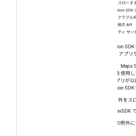
例外をスローする 
Navigation S
ウェアラブル向け
その他の API
モビリティ サー
Navigation 
Android ア
ただし、Maps S
存関係を使用し
り、アプリが以前
Navigation
例外をスロ
NavSD
これらの例外に