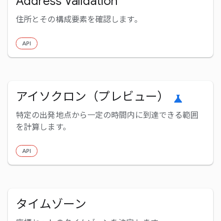
Address Validation
住所とその構成要素を確認します。
API
アイソクロン（プレビュー）
science
特定の出発地点から一定の時間内に到達できる範囲
を計算します。
API
タイムゾーン