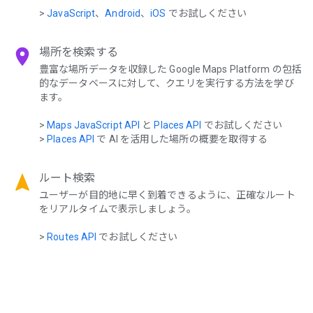
>
JavaScript
、
Android
、
iOS
でお試しください
location_on
場所を検索する
豊富な場所データを収録した Google Maps Platform の包括
的なデータベースに対して、クエリを実行する方法を学び
ます。
>
Maps JavaScript API
と
Places API
でお試しください
>
Places API
で AI を活用した場所の概要を取得する
navigation
ルート検索
ユーザーが目的地に早く到着できるように、正確なルート
をリアルタイムで表示しましょう。
>
Routes API
でお試しください