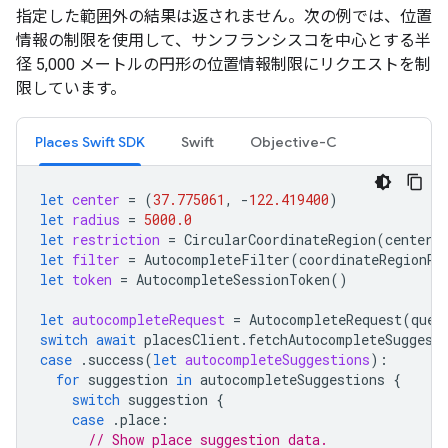
指定した範囲外の結果は返されません。次の例では、位置
情報の制限を使用して、サンフランシスコを中心とする半
径 5,000 メートルの円形の位置情報制限にリクエストを制
限しています。
Places Swift SDK
Swift
Objective-C
let
center
=
(
37.775061
,
-
122.419400
)
let
radius
=
5000.0
let
restriction
=
CircularCoordinateRegion
(
center
:
let
filter
=
AutocompleteFilter
(
coordinateRegionRe
let
token
=
AutocompleteSessionToken
()
let
autocompleteRequest
=
AutocompleteRequest
(
quer
switch
await
placesClient
.
fetchAutocompleteSuggest
case
.
success
(
let
autocompleteSuggestions
):
for
suggestion
in
autocompleteSuggestions
{
switch
suggestion
{
case
.
place
:
// Show place suggestion data.