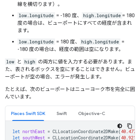
線を横切ります）。
low.longitude
= -180 度、
high.longitude
= 180
度の場合は、ビューポートにすべての経度が含まれ
ます。
low.longitude
= 180 度、
high.longitude
=
-180 度の場合は、経度の範囲は空になります。
low
と
high
の両方に値を入力する必要があります。ま
た、表されるボックスを空にすることはできません。ビュ
ーポートが空の場合、エラーが発生します。
たとえば、次のビューポートはニューヨーク市を完全に囲
んでいます。
Places Swift SDK
Swift
Objective-C
let
northEast
=
CLLocationCoordinate2DMake
(
40.4773
let
southWest
=
CLLocationCoordinate2DMake
(
40.9216