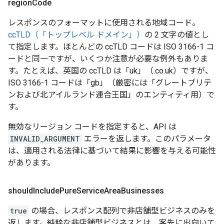
region
Code
レスポンスのフォーマットに使用される地域コード。
ccTLD（「トップレベル ドメイン」）
の 2 文字の値とし
て指定します。ほとんどの ccTLD コードは ISO 3166-1 コ
ードと同一ですが、いくつか注意が必要な例外もありま
す。たとえば、英国の ccTLD は「uk」（.co.uk）ですが、
ISO 3166-1 コードは「gb」（厳密には「グレートブリテ
ンおよび北アイルランド連合王国」のエンティティ用）で
す。
無効なリージョン コードを指定すると、API は
INVALID_ARGUMENT
エラーを返します。このパラメータ
は、適用される法律に基づいて結果に影響を与える可能性
があります。
should
Include
Pure
Service
Area
Businesses
true
の場合、レスポンス配列で非店舗型ビジネスのみを
返します。純粋な非店舗型ビジネスとは、客先に出向いて