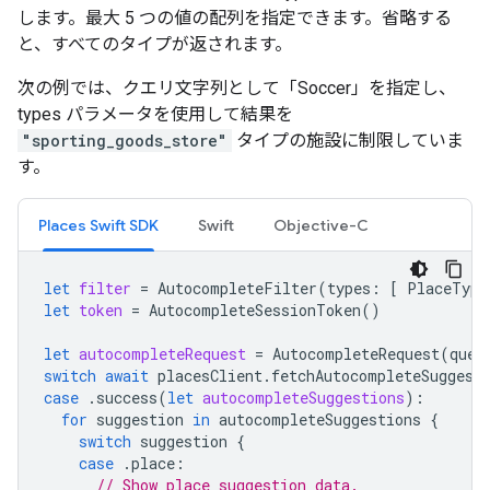
します。最大 5 つの値の配列を指定できます。省略する
と、すべてのタイプが返されます。
次の例では、クエリ文字列として「Soccer」を指定し、
types パラメータを使用して結果を
"sporting_goods_store"
タイプの施設に制限していま
す。
Places Swift SDK
Swift
Objective-C
let
filter
=
AutocompleteFilter
(
types
:
[
PlaceType
let
token
=
AutocompleteSessionToken
()
let
autocompleteRequest
=
AutocompleteRequest
(
quer
switch
await
placesClient
.
fetchAutocompleteSuggest
case
.
success
(
let
autocompleteSuggestions
):
for
suggestion
in
autocompleteSuggestions
{
switch
suggestion
{
case
.
place
:
// Show place suggestion data.