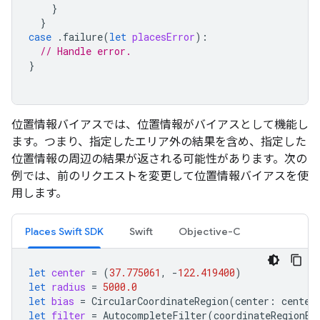
}
}
case
.
failure
(
let
placesError
):
// Handle error.
}
位置情報バイアスでは、位置情報がバイアスとして機能し
ます。つまり、指定したエリア外の結果を含め、指定した
位置情報の周辺の結果が返される可能性があります。次の
例では、前のリクエストを変更して位置情報バイアスを使
用します。
Places Swift SDK
Swift
Objective-C
let
center
=
(
37.775061
,
-
122.419400
)
let
radius
=
5000.0
let
bias
=
CircularCoordinateRegion
(
center
:
center
let
filter
=
AutocompleteFilter
(
coordinateRegionBi