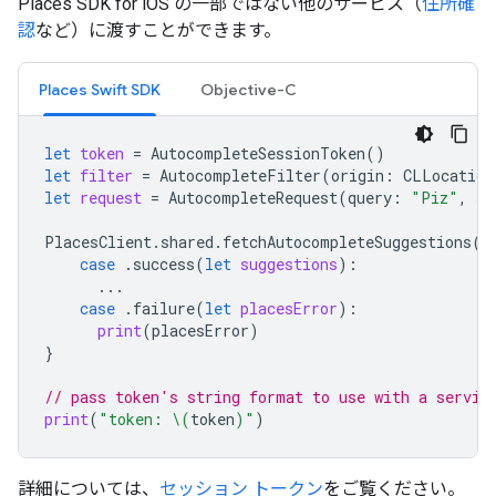
Places SDK for iOS の一部ではない他のサービス（
住所確
認
など）に渡すことができます。
Places Swift SDK
Objective-C
let
token
=
AutocompleteSessionToken
()
let
filter
=
AutocompleteFilter
(
origin
:
CLLocation
let
request
=
AutocompleteRequest
(
query
:
"Piz"
,
se
PlacesClient
.
shared
.
fetchAutocompleteSuggestions
(
r
case
.
success
(
let
suggestions
):
...
case
.
failure
(
let
placesError
):
print
(
placesError
)
}
// pass token's string format to use with a servic
print
(
"token: 
\(
token
)
"
)
詳細については、
セッション トークン
をご覧ください。