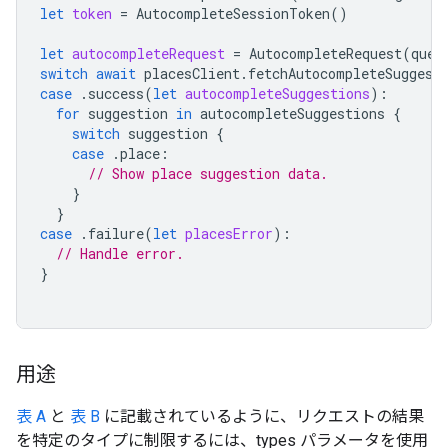
let
token
=
AutocompleteSessionToken
()
let
autocompleteRequest
=
AutocompleteRequest
(
quer
switch
await
placesClient
.
fetchAutocompleteSuggest
case
.
success
(
let
autocompleteSuggestions
):
for
suggestion
in
autocompleteSuggestions
{
switch
suggestion
{
case
.
place
:
// Show place suggestion data.
}
}
case
.
failure
(
let
placesError
):
// Handle error.
}
用途
表 A
と
表 B
に記載されているように、リクエストの結果
を特定のタイプに制限するには、types パラメータを使用