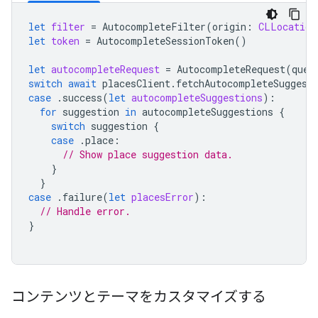
let
filter
=
AutocompleteFilter
(
origin
:
CLLocation
let
token
=
AutocompleteSessionToken
()
let
autocompleteRequest
=
AutocompleteRequest
(
quer
switch
await
placesClient
.
fetchAutocompleteSuggest
case
.
success
(
let
autocompleteSuggestions
):
for
suggestion
in
autocompleteSuggestions
{
switch
suggestion
{
case
.
place
:
// Show place suggestion data.
}
}
case
.
failure
(
let
placesError
):
// Handle error.
}
コンテンツとテーマをカスタマイズする