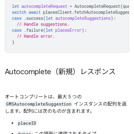
let
autocompleteRequest
=
AutocompleteRequest
(
quer
switch
await
placesClient
.
fetchAutocompleteSuggest
case
.
success
(
let
autocompleteSuggestions
):
// Handle suggestions.
case
.
failure
(
let
placesError
):
// Handle error.
}
Autocomplete（新規）レスポンス
オートコンプリートは、最大 5 つの
GMSAutocompleteSuggestion
インスタンスの配列を返
します。配列には次のものが含まれます。
placeID
types
: この場所に適用されるタイプ。