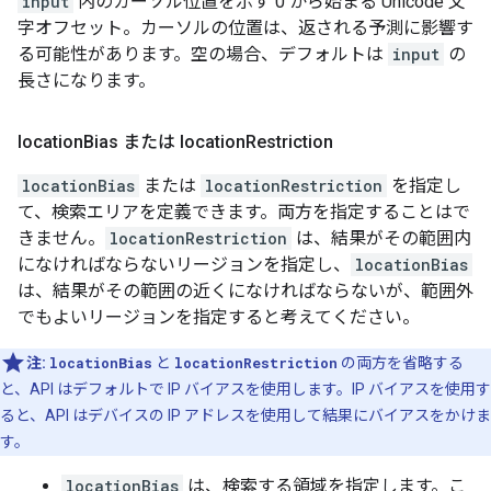
input
内のカーソル位置を示す 0 から始まる Unicode 文
字オフセット。カーソルの位置は、返される予測に影響す
る可能性があります。空の場合、デフォルトは
input
の
長さになります。
location
Bias または location
Restriction
locationBias
または
locationRestriction
を指定し
て、検索エリアを定義できます。両方を指定することはで
きません。
locationRestriction
は、結果がその範囲内
になければならないリージョンを指定し、
locationBias
は、結果がその範囲の近くになければならないが、範囲外
でもよいリージョンを指定すると考えてください。
注:
locationBias
と
locationRestriction
の両方を省略する
と、API はデフォルトで IP バイアスを使用します。IP バイアスを使用す
ると、API はデバイスの IP アドレスを使用して結果にバイアスをかけま
す。
locationBias
は、検索する領域を指定します。こ