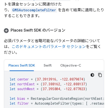
トを課金セッションに関連付けた
り、
GMSAutocompleteFilter
を含めて結果に適用したり
することもできます。
Places Swift SDK のバージョン
必須パラメータと省略可能なパラメータの詳細について
は、
このドキュメントのパラメータ セクション
をご覧く
ださい。
Places Swift SDK
Swift
Objective-C
let
center
=
(
37.3913916
,
-
122.0879074
)
let
northEast
=
(
37.388162
,
-
122.088137
)
let
southWest
=
(
37.395804
,
-
122.077023
)
let
bias
=
RectangularCoordinateRegion
(
northEast
:
let
filter
=
AutocompleteFilter
(
types
:
[
.
restaura