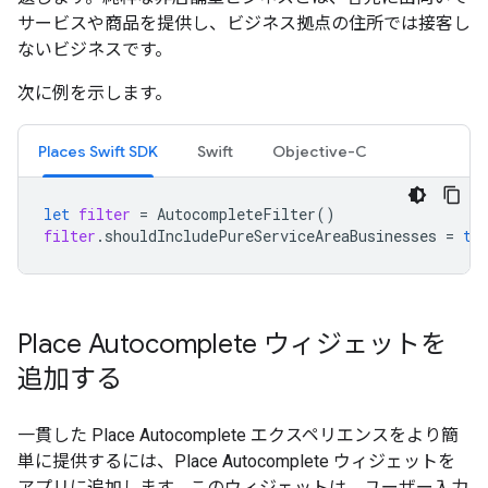
サービスや商品を提供し、ビジネス拠点の住所では接客し
ないビジネスです。
次に例を示します。
Places Swift SDK
Swift
Objective-C
let
filter
=
AutocompleteFilter
()
filter
.
shouldIncludePureServiceAreaBusinesses
=
tr
Place Autocomplete ウィジェットを
追加する
一貫した Place Autocomplete エクスペリエンスをより簡
単に提供するには、Place Autocomplete ウィジェットを
アプリに追加します。このウィジェットは、ユーザー入力