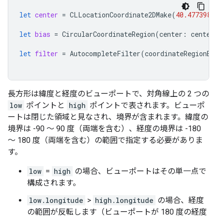
let
center
=
CLLocationCoordinate2DMake
(
40.477398
,
let
bias
=
CircularCoordinateRegion
(
center
:
center
let
filter
=
AutocompleteFilter
(
coordinateRegionBi
長方形は緯度と経度のビューポートで、対角線上の 2 つの
low
ポイントと
high
ポイントで表されます。ビューポ
ートは閉じた領域と見なされ、境界が含まれます。緯度の
境界は -90 ～ 90 度（両端を含む）、経度の境界は -180
～ 180 度（両端を含む）の範囲で指定する必要がありま
す。
low
=
high
の場合、ビューポートはその単一点で
構成されます。
low.longitude
>
high.longitude
の場合、経度
の範囲が反転します（ビューポートが 180 度の経度