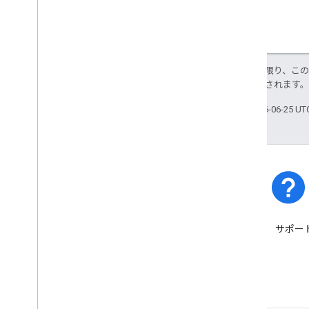
セキュリティ ガイダンス
対象範囲内のサービス
インシデント管理
トラスト センター
特に記載のない限り、こ
により使用許諾されます
ユーティリティ
エンコード ポリライン アルゴリズム形
最終更新日 2026-06-25 U
式
インタラクティブ ポリライン エンコー
ダー ユーティリティ
インタラクティブ ポリライン デコーダ
ユーティリティ
利用規約とポリシー
プラットフォームのステー
Google Maps Platform の利用規約
サポー
タス
欧州経済領域（EEA）の利用規約
プラットフォームのインシデ
EEA に関するよくある質問
ントとサービス停止について
ご確認ください。
参考情報
アセット トラッキング プラン