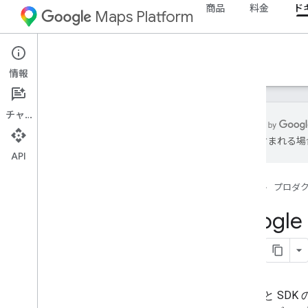
商品
料金
ド
Maps Platform
ドキュメント
情報
チャット
誤りが含まれる場
API
Google Maps Platform のドキュメント
ホーム
プロダ
使ってみる
Google Maps Platform の利用を始める
Google 
マップデモキーを取得して使用する
Capabilities Explorer
マップ ID
よくある質問
サポートとリソース
カスタマーケア