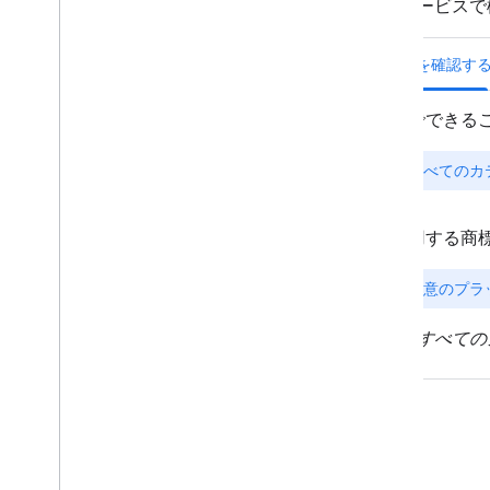
AI のリソース
概要
エージェントのスキル
エージェント型 UI ツールキット
（試験運用版）
Code Assist ツールキット（試験運
用版）
マップ Grounding Lite
おすすめの方法
API の保護に関するベスト プラクティ
ス
デジタル署名ガイド
最適化ガイド
ウェブサービスの使用を最適化する
セキュリティとコンプライアンス
概要