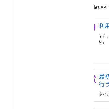
Map Tile
policy
利
また
い。
travel_explore
最初
行
タイ