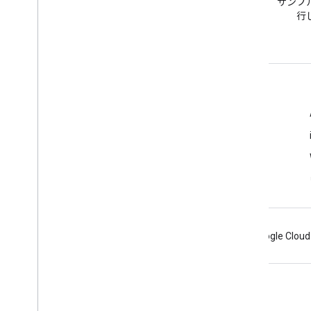
google-maps タグで質問でき
サンプ
ます。
行
詳細
よくある質問
API Picker
API の保護に関するベスト プラクティス
ウェブサービスの使用を最適化する
Android
Chrome
Firebase
Google Cloud
利用規約
プライバシー
Manage cookies