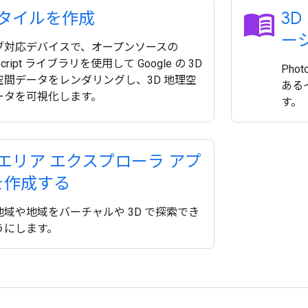
menu_book
 タイルを作成
3
ー
ブ対応デバイスで、オープンソースの
Script ライブラリを使用して Google の 3D
Phot
空間データをレンダリングし、3D 地理空
ある
ータを可視化します。
す。
 エリア エクスプローラ アプ
を作成する
地域や地域をバーチャルや 3D で探索でき
うにします。