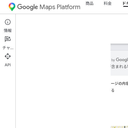
商品
料金
ド
Maps Platform
Map Tiles API
情報
ガイド
リソース
チャット
API
は誤りが含まれる
Map Tiles API
概要
このページの内
開始する
設定
機能
Map Tiles API を設定する
地図タイルを使用する
2D タイル