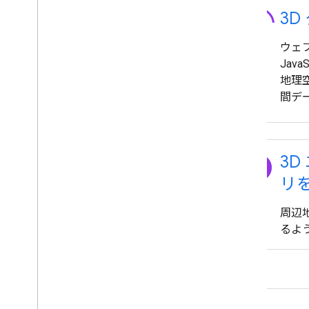
3d_rotation
3D
ウェ
Java
地理
間デ
explore
3D
リ
周辺
るよ