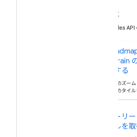
機能
Map Tile
Roadmap
Terrai
得する
特定のズーム
座標のタイル
ストリー
イルを取