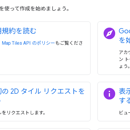
s API を使って作成を始めましょう。
explore
用規約を読む
Go
を
、
Map Tiles API のポリシー
もご覧くださ
アカ
ン 
ょう
info
の 2D タイル リクエストを
表
う
す
ルをリクエストします。
ビュ