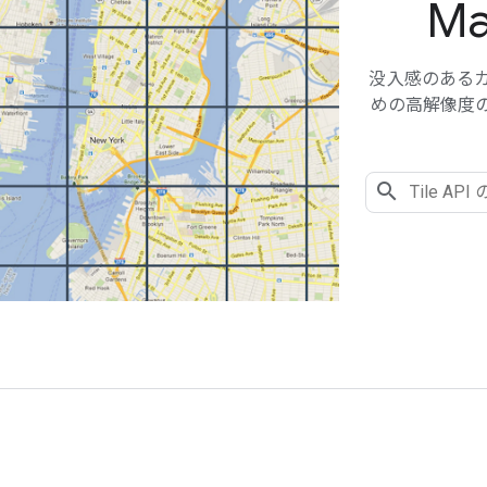
Ma
没入感のある
めの高解像度の Phot
る