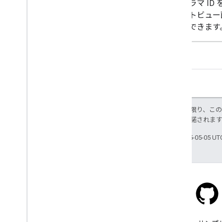
パノラマ ID
リートビュー
ストできます
特に記載のない限り、こ
ス
により使用許諾されま
最終更新日 2025-05-05 U
Stack Overflow