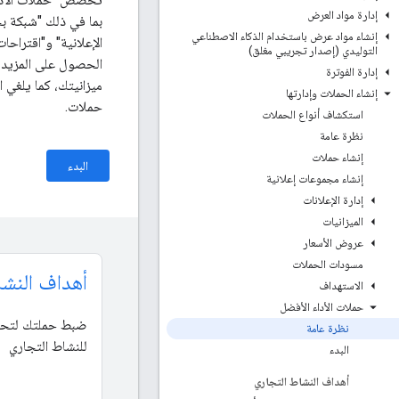
إدارة مواد العرض
إنشاء مواد عرض باستخدام الذكاء الاصطناعي
التوليدي (إصدار تجريبي مغلق)
الحصول على المزيد م
إدارة الفوترة
ميزانيتك، كما يلغي ا
إنشاء الحملات وإدارتها
حملات.
استكشاف أنواع الحملات
نظرة عامة
إنشاء حملات
البدء
إنشاء مجموعات إعلانية
إدارة الإعلانات
الميزانيات
عروض الأسعار
مسودات الحملات
أهداف النشا
الاستهداف
حملات الأداء الأفضل
ضبط حملتك لتحقي
نظرة عامة
للنشاط التجاري
البدء
أهداف النشاط التجاري