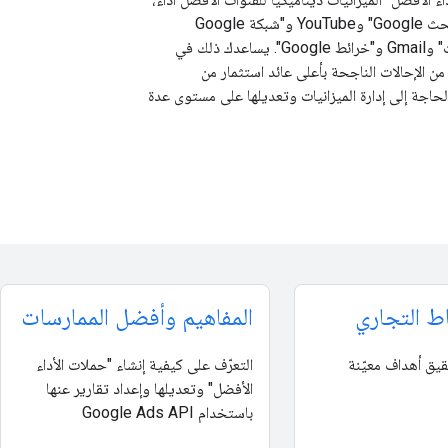
بما في ذلك "شبكة بحث Google" وYouTube و"شبكة Google
الإعلانية" و"اقتراحات" وGmail و"خرائط Google". يساعدك ذلك في
ن الإحالات الناجحة بأعلى عائد استثمار من
لحاجة إلى إدارة الميزانيات وتعديلها على مستوى عدة
ط التجاري
المفاهيم وأفضل الممارسات
ق أهداف معيّنة
التعرّف على كيفية إنشاء "حملات الأداء
الأفضل" وتعديلها وإعداد تقارير عنها
باستخدام Google Ads API