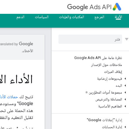
Ads API
الأدلة
المرجع
المكتبات والعيّنات
السياسات
الدعم
الأخطاء.
نظرة عامة على Google Ads API
ملاحظات حول الإصدار
إيقاف الميزات
الأداء ا
فيديوهات إرشادية
البدء
مجموعة أدوات المطوّرين ⭐
تتيح لك
حملات الأدا
المصادقة والترخيص
Google" ومست
المفاهيم الأساسية
هذه الحملة على تحسين
تقليل التعقيد والنفقا
إدارة "إعلانات Google"
إدارة الحسابات
تخصِّص "حملات الأداء 