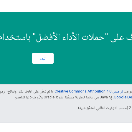
 على "حملات الأداء الأفضل" باستخدام oogle Ads API
البدء
بموجب
ترخيص Creative Commons Attribution 4.0‏
ما لم يُنصّ على خلاف ذلك، ونماذج الر
. إنّ Java هي علامة تجارية مسجَّلة لشركة Oracle و/أو شركائها التابعين.