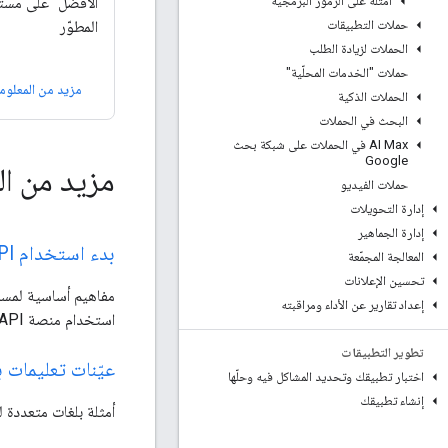
أمثلة على الرموز البرمجية
الأفضل" على مست
حملات التطبيقات
المطوّر
الحملات لزيادة الطلب
حملات "الخدمات المحلّية"
مزيد من المعلوم
الحملات الذكية
البحث في الحملات
‫AI Max في الحملات على شبكة بحث
Google
مزيد من ال
حملات الفيديو
إدارة التحويلات
إدارة الجماهير
بدء استخدام Google Ads API
المعالجة المجمّعة
تحسين الإعلانات
مفاهيم أساسية لمسا
إعداد تقارير عن الأداء ومراقبته
استخدام منصة Google Ads API
تطوير التطبيقات
عيّنات تعليمات 
اختبار تطبيقك وتحديد المشاكل فيه وحلّها
إنشاء تطبيقك
أمثلة بلغات متعددة 