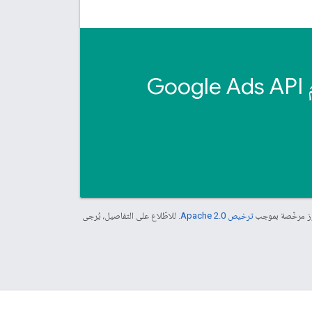
G
موز مرخّصة بموجب
ترخيص Apache 2.0‏
. للاطّلاع على التفاصيل، يُرجى