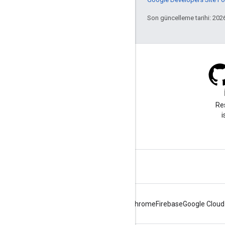
Son güncelleme tarihi: 202
Blog
Önemli duyurular için
Re
blogumuzu ziyaret edin.
i
Android
Chrome
Firebase
Google Cloud