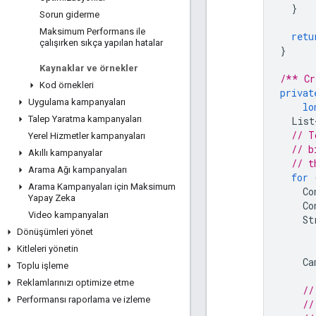
}
Sorun giderme
Maksimum Performans ile
retu
çalışırken sıkça yapılan hatalar
}
Kaynaklar ve örnekler
/** Cr
Kod örnekleri
privat
Uygulama kampanyaları
lo
Talep Yaratma kampanyaları
List
// T
Yerel Hizmetler kampanyaları
// b
Akıllı kampanyalar
// t
Arama Ağı kampanyaları
for
Arama Kampanyaları için Maksimum
Co
Yapay Zeka
Co
Video kampanyaları
St
Dönüşümleri yönet
Kitleleri yönetin
Ca
Toplu işleme
Reklamlarınızı optimize etme
//
Performansı raporlama ve izleme
//