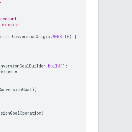
.
 account.
 example
in
==
ConversionOrigin
.
WEBSITE
)
{
onversionGoalBuilder
.
build
();
ration
=
ConversionGoal
))
rsionGoalOperation
)