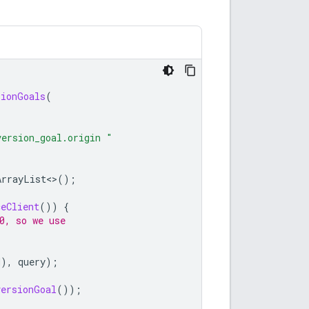
sionGoals
(
version_goal.origin "
ArrayList
<>
();
ceClient
())
{
0, so we use
d
),
query
);
versionGoal
());