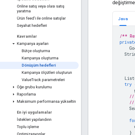
değiştirme
Online satış veya olası satış
yaratma
Java
Ürün feed'i ile online satışlar
Seyahat hedefleri
/** Re
Kavramlar
privat
Kampanya ayarları
Go
Bütçe oluşturma
Stri
Kampanya oluşturma
Dönüşüm hedefleri
Kampanya ölçütleri oluşturun
List
Value
Track parametreleri
try
Öğe grubu kurulumu
Raporlama
//
Maksimum performansa yükseltin
//
Se
En iyi uygulamalar
İstekleri yapılandırın
fo
Toplu işleme
}
Optimizasyonlar