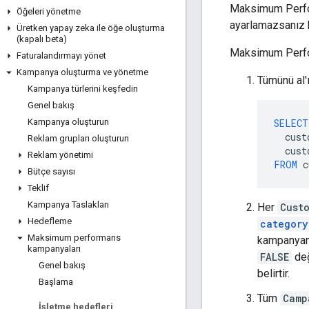
Maksimum Perfor
Öğeleri yönetme
ayarlamazsanız k
Üretken yapay zeka ile öğe oluşturma
(kapalı beta)
Maksimum Perfo
Faturalandırmayı yönet
Kampanya oluşturma ve yönetme
Tümünü al'
Kampanya türlerini keşfedin
Genel bakış
SELECT
Kampanya oluşturun
cust
Reklam grupları oluşturun
cust
Reklam yönetimi
FROM
c
Bütçe sayısı
Teklif
Kampanya Taslakları
Her
Cust
Hedefleme
category
Maksimum performans
kampanyan
kampanyaları
FALSE
değ
Genel bakış
belirtir.
Başlama
Tüm
Camp
İşletme hedefleri