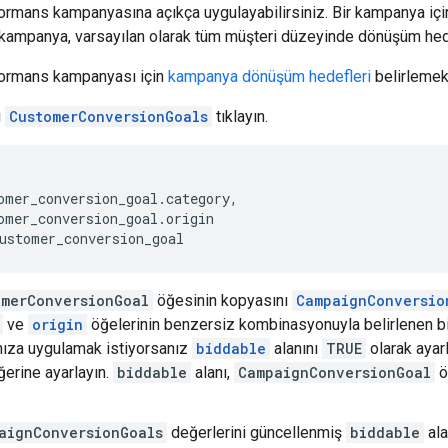
mans kampanyasına açıkça uygulayabilirsiniz. Bir kampanya içi
ampanya, varsayılan olarak tüm müşteri düzeyinde dönüşüm hedefl
rmans kampanyası için
kampanya dönüşüm hedefleri
belirlemek
ı
CustomerConversionGoals
tıklayın.
omer_conversion_goal
.
category
,
omer_conversion_goal
.
origin
ustomer_conversion_goal
omerConversionGoal
öğesinin kopyasını
CampaignConversio
ve
origin
öğelerinin benzersiz kombinasyonuyla belirlenen 
ıza uygulamak istiyorsanız
biddable
alanını
TRUE
olarak ayar
erine ayarlayın.
biddable
alanı,
CampaignConversionGoal
ö
aignConversionGoals
değerlerini güncellenmiş
biddable
ala