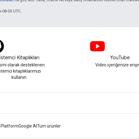
6-08-03 UTC.
İstemci Kitaplıkları
YouTube
smi olarak desteklenen
Video içeriğimize eriş
stemci kitaplıklarımızı
kullanın.
 Platform
Google AI
Tüm ürünler