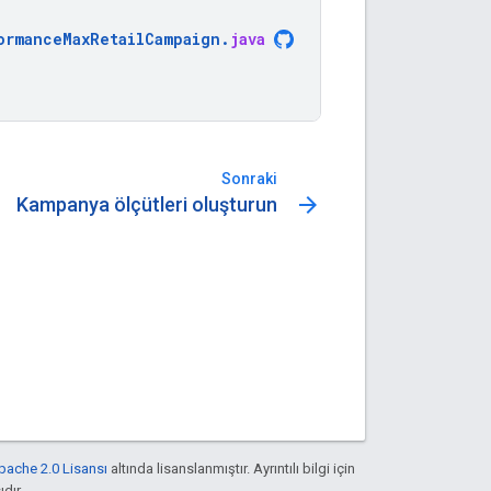
ormanceMaxRetailCampaign
.
java
Sonraki
arrow_forward
Kampanya ölçütleri oluşturun
pache 2.0 Lisansı
altında lisanslanmıştır. Ayrıntılı bilgi için
ıdır.