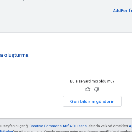
AddPerf
a oluşturma
Bu size yardımcı oldu mu?
Geri bildirim gönderin
bu sayfanın içeriği
Creative Commons Atıf 4.0 Lisansı
altında ve kod örnekleri
A
tikaları
'na göz atın. Java, Oracle ve/veya satış ortaklarının tescilli ticari markas