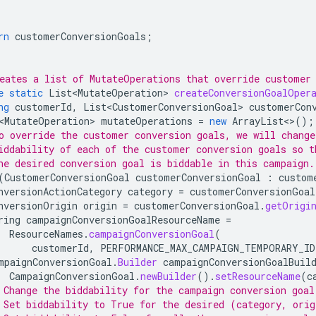
rn
customerConversionGoals
;
eates a list of MutateOperations that override customer
e
static
List<MutateOperation>
createConversionGoalOper
ng
customerId
,
List<CustomerConversionGoal>
customerCon
<MutateOperation>
mutateOperations
=
new
ArrayList
<>
();
o override the customer conversion goals, we will change
iddability of each of the customer conversion goals so t
he desired conversion goal is biddable in this campaign.
(
CustomerConversionGoal
customerConversionGoal
:
custom
nversionActionCategory
category
=
customerConversionGoal
nversionOrigin
origin
=
customerConversionGoal
.
getOrigi
ring
campaignConversionGoalResourceName
=
ResourceNames
.
campaignConversionGoal
(
customerId
,
PERFORMANCE_MAX_CAMPAIGN_TEMPORARY_ID
mpaignConversionGoal
.
Builder
campaignConversionGoalBuil
CampaignConversionGoal
.
newBuilder
().
setResourceName
(
c
 Change the biddability for the campaign conversion goal
 Set biddability to True for the desired (category, orig