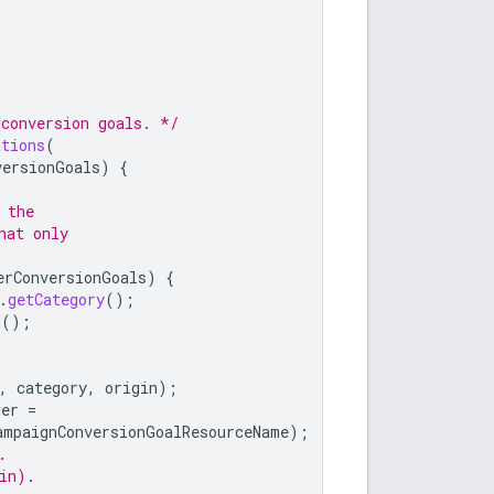
 conversion goals. */
ations
(
versionGoals
)
{
 the
hat only
erConversionGoals
)
{
.
getCategory
();
n
();
,
category
,
origin
);
der
=
ampaignConversionGoalResourceName
);
.
in).