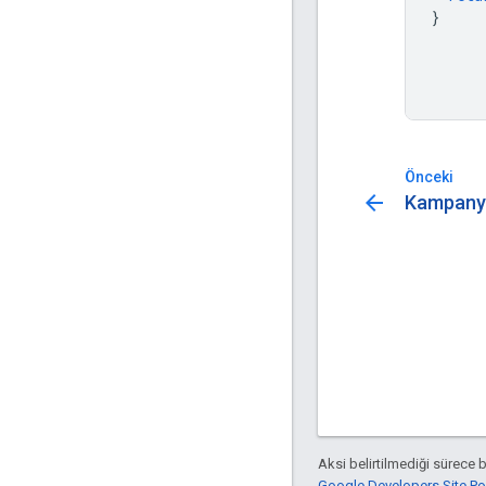
}
Önceki
arrow_back
Kampany
Aksi belirtilmediği sürece 
Google Developers Site Poli