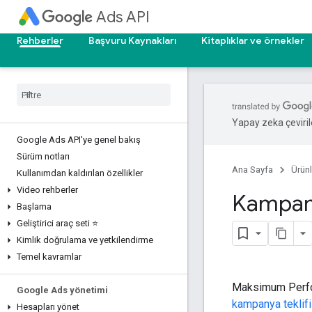
Ads API
Rehberler
Başvuru Kaynakları
Kitaplıklar ve örnekler
Yapay zeka çevirile
Google Ads API'ye genel bakış
Sürüm notları
Ana Sayfa
Ürünl
Kullanımdan kaldırılan özellikler
Video rehberler
Kampan
Başlama
Geliştirici araç seti ⭐
Kimlik doğrulama ve yetkilendirme
Temel kavramlar
Maksimum Perf
Google Ads yönetimi
kampanya teklifi 
Hesapları yönet