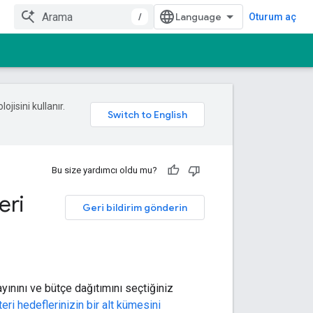
/
Oturum aç
ojisini kullanır.
Bu size yardımcı oldu mu?
eri
Geri bildirim gönderin
ayınını ve bütçe dağıtımını seçtiğiniz
eri hedeflerinizin
bir alt kümesini