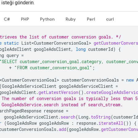
 isteği gönderin.
C#
PHP
Python
Ruby
Perl
curl
trieves the list of customer conversion goals. */
e
static
List<CustomerConversionGoal>
getCustomerConver
ogleAdsClient
googleAdsClient
,
long
customerId
)
{
ng
query
=
"SELECT customer_conversion_goal.category, customer_con
+
"FROM customer_conversion_goal"
;
<CustomerConversionGoal>
customerConversionGoals
=
new
(
GoogleAdsServiceClient
googleAdsServiceClient
=
googleAdsClient
.
getLatestVersion
().
createGoogleAdsServi
 The number of conversion goals is typically less than 5
 GoogleAdsService.search instead of search_stream.
archPagedResponse
response
=
googleAdsServiceClient
.
search
(
Long
.
toString
(
customerI
r
(
GoogleAdsRow
googleAdsRow
:
response
.
iterateAll
())
{
customerConversionGoals
.
add
(
googleAdsRow
.
getCustomerCon