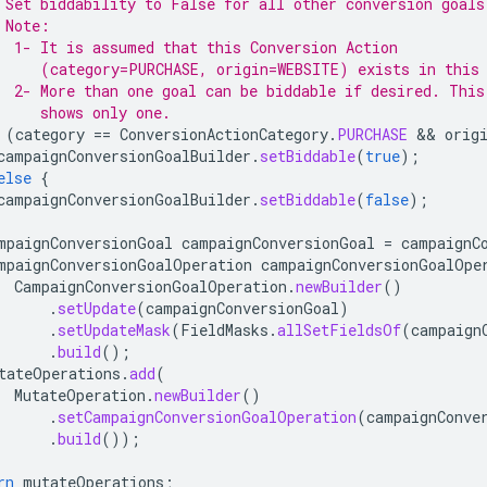
 Set biddability to False for all other conversion goals
 Note:
  1- It is assumed that this Conversion Action
     (category=PURCHASE, origin=WEBSITE) exists in this
  2- More than one goal can be biddable if desired. This
     shows only one.
(
category
==
ConversionActionCategory
.
PURCHASE
 && 
orig
campaignConversionGoalBuilder
.
setBiddable
(
true
);
else
{
campaignConversionGoalBuilder
.
setBiddable
(
false
);
mpaignConversionGoal
campaignConversionGoal
=
campaignC
mpaignConversionGoalOperation
campaignConversionGoalOpe
CampaignConversionGoalOperation
.
newBuilder
()
.
setUpdate
(
campaignConversionGoal
)
.
setUpdateMask
(
FieldMasks
.
allSetFieldsOf
(
campaign
.
build
();
tateOperations
.
add
(
MutateOperation
.
newBuilder
()
.
setCampaignConversionGoalOperation
(
campaignConve
.
build
());
rn
mutateOperations
;