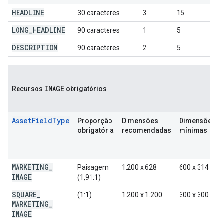
HEADLINE
30 caracteres
3
15
LONG
_
HEADLINE
90 caracteres
1
5
DESCRIPTION
90 caracteres
2
5
IMAGE
Recursos
obrigatórios
AssetFieldType
Proporção
Dimensões
Dimensões
obrigatória
recomendadas
mínimas
MARKETING
_
Paisagem
1.200 x 628
600 x 314
IMAGE
(1,91:1)
SQUARE
_
(1:1)
1.200 x 1.200
300 x 300
MARKETING
_
IMAGE