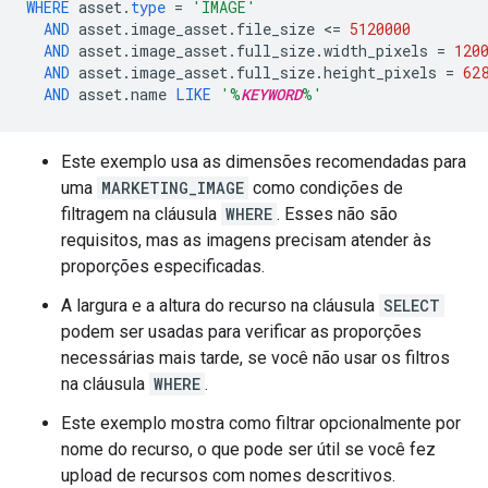
WHERE
asset
.
type
=
'IMAGE'
AND
asset
.
image_asset
.
file_size
<
=
5120000
AND
asset
.
image_asset
.
full_size
.
width_pixels
=
120
AND
asset
.
image_asset
.
full_size
.
height_pixels
=
62
AND
asset
.
name
LIKE
'%
KEYWORD
%'
Este exemplo usa as dimensões recomendadas para
uma
MARKETING_IMAGE
como condições de
filtragem na cláusula
WHERE
. Esses não são
requisitos, mas as imagens precisam atender às
proporções especificadas.
A largura e a altura do recurso na cláusula
SELECT
podem ser usadas para verificar as proporções
necessárias mais tarde, se você não usar os filtros
na cláusula
WHERE
.
Este exemplo mostra como filtrar opcionalmente por
nome do recurso, o que pode ser útil se você fez
upload de recursos com nomes descritivos.