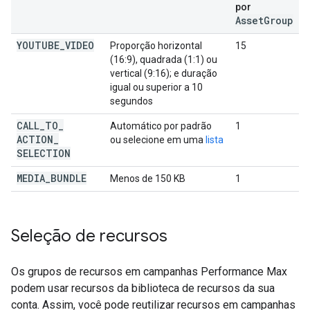
por
AssetGroup
YOUTUBE
_
VIDEO
Proporção horizontal
15
(16:9), quadrada (1:1) ou
vertical (9:16); e duração
igual ou superior a 10
segundos
CALL
_
TO
_
Automático por padrão
1
ACTION
_
ou selecione em uma
lista
SELECTION
MEDIA
_
BUNDLE
Menos de 150 KB
1
Seleção de recursos
Os grupos de recursos em campanhas Performance Max
podem usar recursos da biblioteca de recursos da sua
conta. Assim, você pode reutilizar recursos em campanhas