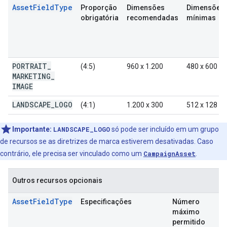
AssetFieldType
Proporção
Dimensões
Dimensões
obrigatória
recomendadas
mínimas
PORTRAIT
_
(4:5)
960 x 1.200
480 x 600
MARKETING
_
IMAGE
LANDSCAPE
_
LOGO
(4:1)
1.200 x 300
512 x 128
Importante:
LANDSCAPE_LOGO
só pode ser incluído em um grupo
de recursos se as diretrizes de marca estiverem desativadas. Caso
contrário, ele precisa ser vinculado como um
CampaignAsset
.
Outros recursos opcionais
AssetFieldType
Especificações
Número
máximo
permitido