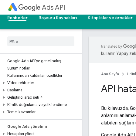
Ads API
Rehberler
Başvuru Kaynakları
Kitaplıklar ve örnekler
kullanır. Yapay zeka
Google Ads API'ye genel bakış
Sürüm notları
Ana Sayfa
Ürünl
Kullanımdan kaldırılan özellikler
Video rehberler
API hata
Başlama
Geliştirici araç seti ⭐
Kimlik doğrulama ve yetkilendirme
Bu kılavuzda, Goo
Temel kavramlar
anlamını anlamak
alabilen sağlam 
Google Ads yönetimi
Hesapları yönet
Google Ads API