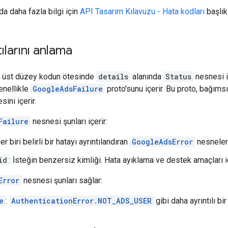
da daha fazla bilgi için
API Tasarım Kılavuzu - Hata kodları
başlık
ılarını anlama
 üst düzey kodun ötesinde
details
alanında
Status
nesnesi iç
enellikle
GoogleAdsFailure
proto'sunu içerir. Bu proto, bağıms
sini içerir.
Failure
nesnesi şunları içerir:
Her biri belirli bir hatayı ayrıntılandıran
GoogleAdsError
nesneleri
id
: İsteğin benzersiz kimliği. Hata ayıklama ve destek amaçları içi
Error
nesnesi şunları sağlar:
e
:
AuthenticationError.NOT_ADS_USER
gibi daha ayrıntılı bi