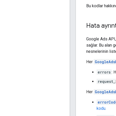
Bu kodlar hakkın
Hata ayrınt
Google Ads API,
sağlar. Bu alan g
nesnelerinin liste
Her
GoogleAds
errors
: 
request_
Her
GoogleAds
errorCod
kodu
.