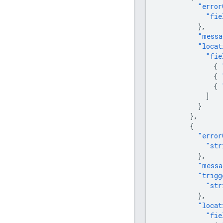
"error
"fie
},
"messa
"locat
"fie
{
{
{
]
}
},
{
"error
"str
},
"messa
"trigg
"str
},
"locat
"fie