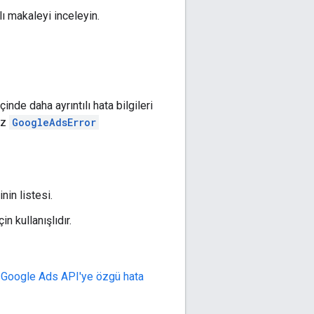
lı makaleyi inceleyin.
inde daha ayrıntılı hata bilgileri
ız
GoogleAdsError
nin listesi.
n kullanışlıdır.
r
Google Ads API'ye özgü hata