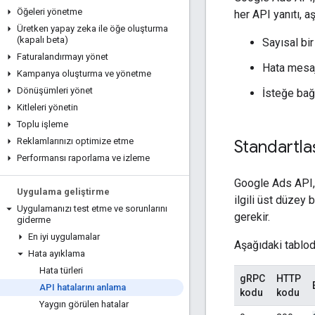
Öğeleri yönetme
her API yanıtı, a
Üretken yapay zeka ile öğe oluşturma
(kapalı beta)
Sayısal bir
Faturalandırmayı yönet
Hata mesaj
Kampanya oluşturma ve yönetme
Dönüşümleri yönet
İsteğe bağlı
Kitleleri yönetin
Toplu işleme
Reklamlarınızı optimize etme
Standartla
Performansı raporlama ve izleme
Google Ads API, 
Uygulama geliştirme
ilgili üst düzey
Uygulamanızı test etme ve sorunlarını
gerekir.
giderme
En iyi uygulamalar
Aşağıdaki tablod
Hata ayıklama
Hata türleri
gRPC
HTTP
API hatalarını anlama
kodu
kodu
Yaygın görülen hatalar