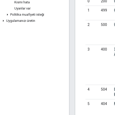
0
200
Kısmi hata
Uyarılar var
1
499
Politika muafiyeti isteği
Uygulamanızı üretin
2
500
3
400
4
504
5
404