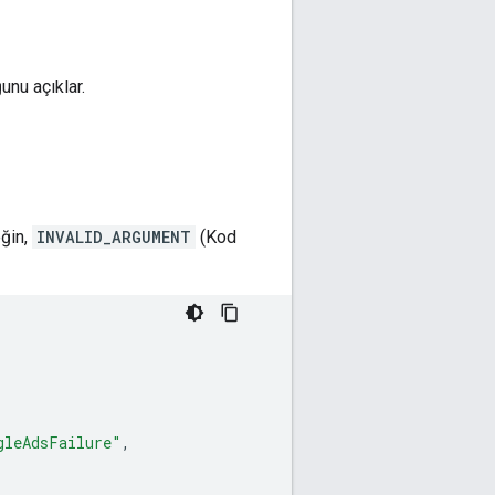
unu açıklar.
eğin,
INVALID_ARGUMENT
(Kod
gleAdsFailure"
,