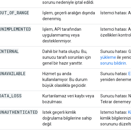
sorunu nedeniyle iptal edildi.
OUT
_
OF
_
RANGE
İşlem, geçerli aralığın dışında
İstemci hatası: Ar
denenmiş.
UNIMPLEMENTED
İşlem, API tarafından
İstemci hatası: A
uygulanmamış veya
özellikleri kontr
desteklenmiyor.
INTERNAL
Dahili bir hata oluştu. Bu,
Sunucu hatası: G
sunucu tarafı sorunları için
yükleme
ile yen
genel bir hazır yanıttır.
sorunu bildirin
.
UNAVAILABLE
Hizmet şu anda
Sunucu hatası:
E
kullanılamıyor. Bu durum
yeniden denemeni
büyük olasılıkla geçicidir.
DATA
_
LOSS
Kurtarılamaz veri kaybı veya
Sunucu hatası: Na
bozulması.
Tekrar denemey
UNAUTHENTICATED
İstek geçerli kimlik
İstemci hatası:
K
doğrulama bilgilerine sahip
kimlik bilgilerin
değil.
sorununu düzel