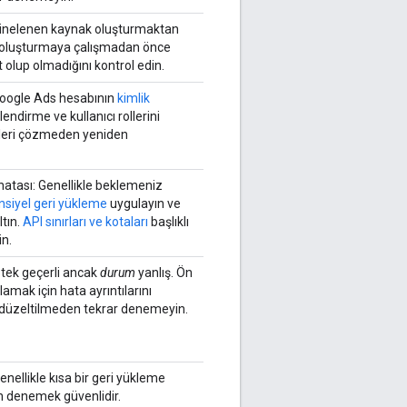
 Yinelenen kaynak oluşturmaktan
ı oluşturmaya çalışmadan önce
olup olmadığını kontrol edin.
Google Ads hesabının
kimlik
ilendirme ve kullanıcı rollerini
inleri çözmeden yeniden
atası: Genellikle beklemeniz
siyel geri yükleme
uygulayın ve
ltın.
API sınırları ve kotaları
başlıklı
in.
stek geçerli ancak
durum
yanlış. Ön
lamak için hata ayrıntılarını
t düzeltilmeden tekrar denemeyin.
nellikle kısa bir geri yükleme
en denemek güvenlidir.