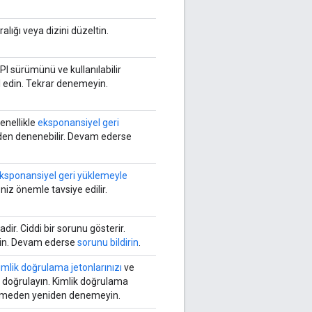
alığı veya dizini düzeltin.
PI sürümünü ve kullanılabilir
ol edin. Tekrar denemeyin.
enellikle
eksponansiyel geri
iden denenebilir. Devam ederse
ksponansiyel geri yüklemeyle
z önemle tavsiye edilir.
dir. Ciddi bir sorunu gösterir.
in. Devam ederse
sorunu bildirin
.
imlik doğrulama jetonlarınızı
ve
izi doğrulayın. Kimlik doğrulama
tmeden yeniden denemeyin.