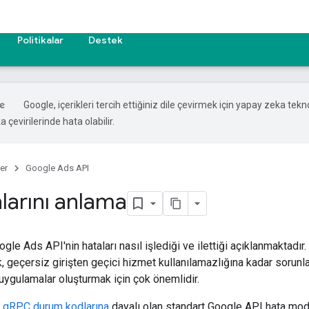
Politikalar
Destek
Google, içerikleri tercih ettiğiniz dile çevirmek için yapay zeka tekno
 çevirilerinde hata olabilir.
er
Google Ads API
larını anlama
gle Ads API'nin hataları nasıl işlediği ve ilettiği açıklanmaktadır.
, geçersiz girişten geçici hizmet kullanılamazlığına kadar sorunla
uygulamalar oluşturmak için çok önemlidir.
,
gRPC durum kodlarına
dayalı olan standart Google API hata mode