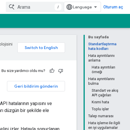
/
Oturum aç
Bu sayfada
lojisini
Standartlaştırma
hata kodları
Hata ayrıntılarını
anlama
Hata ayrıntıları
Bu size yardımcı oldu mu?
örneği
Hata ayrıntılarını
bulma
Geri bildirim gönderin
Standart ve akış
API çağrıları
Kısmi hata
 API hatalarının yapısını ve
Toplu işler
rı düzgün bir şekilde ele
Talep numarası
Hata işleme ile ilgili
en iyi uygulamalar
lini izler. Hatayla sonuçlanan