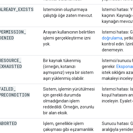
ALREADY
_
EXISTS
İstemcinin oluşturmaya
İstemci hatası:
çalıştığı öğe zaten mevcut.
kaçının. Kaynağ
kaynağın mevcut 
PERMISSION
_
Arayan kullanıcının belirtilen
İstemci hatası: 
DENIED
işlemi gerçekleştirme izni
doğrulama
, yetk
yok.
kontrol edin. İz
denemeyin.
RESOURCE
_
Bir kaynak tükenmiş
İstemci/sunucu h
EXHAUSTED
(örneğin, kotanızı
gerekir.
Eksponan
aşmışsınız) veya bir sistem
istek sıklığını aza
aşırı yüklenmiş olabilir.
makaleyi inceley
FAILED
_
Sistem, işlemin yürütülmesi
İstemci hatası: İ
PRECONDITION
için gerekli durumda
koşul hatasını an
olmadığından işlem
inceleyin. Eyale
reddedildi. Örneğin, zorunlu
bir alan eksik.
ABORTED
İşlem, genellikle işlem
Sunucu hatası: Ge
çakışması gibi eşzamanlılık
aralığıyla yenid