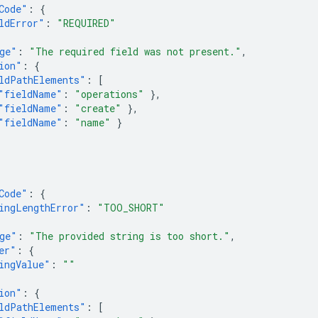
Code"
:
{
ldError"
:
"REQUIRED"
ge"
:
"The required field was not present."
,
ion"
:
{
ldPathElements"
:
[
"fieldName"
:
"operations"
},
"fieldName"
:
"create"
},
"fieldName"
:
"name"
}
Code"
:
{
ingLengthError"
:
"TOO_SHORT"
ge"
:
"The provided string is too short."
,
er"
:
{
ingValue"
:
""
ion"
:
{
ldPathElements"
:
[