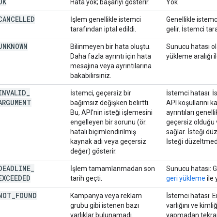
OK
Hata yok; başarıyı gösterir.
Yok
CANCELLED
İşlem genellikle istemci
Genellikle istem
tarafından iptal edildi.
gelir. İstemci ta
UNKNOWN
Bilinmeyen bir hata oluştu.
Sunucu hatası ola
Daha fazla ayrıntı için hata
yükleme aralığı i
mesajına veya ayrıntılarına
bakabilirsiniz.
INVALID
_
İstemci, geçersiz bir
İstemci hatası: İ
ARGUMENT
bağımsız değişken belirtti.
API koşullarını k
Bu, API'nin isteği işlemesini
ayrıntıları genel
engelleyen bir sorunu (ör.
geçersiz olduğu v
hatalı biçimlendirilmiş
sağlar. İsteği düz
kaynak adı veya geçersiz
İsteği düzeltme
değer) gösterir.
DEADLINE
_
İşlem tamamlanmadan son
Sunucu hatası: Ge
EXCEEDED
tarih geçti.
geri yükleme
ile
NOT
_
FOUND
Kampanya veya reklam
İstemci hatası: E
grubu gibi istenen bazı
varlığını ve kiml
varlıklar bulunamadı.
yapmadan tekra