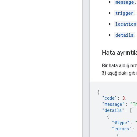
message
trigger
:
location
details
:
Hata ayrıntıl
Bir hata aldığın
3) aşağıdaki gib
{
"code"
:
3
,
"message"
:
"T
"details"
:
[
{
"@type"
:
"errors"
:
{