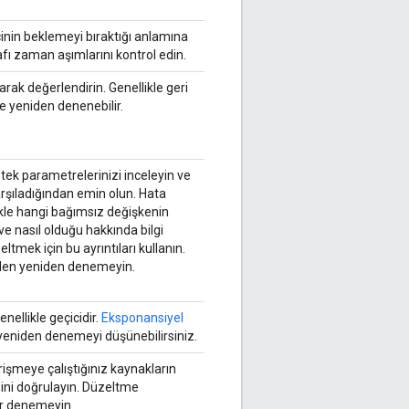
cinin beklemeyi bıraktığı anlamına
rafı zaman aşımlarını kontrol edin.
rak değerlendirin. Genellikle geri
le yeniden denenebilir.
stek parametrelerinizi inceleyin ve
arşıladığından emin olun. Hata
likle hangi bağımsız değişkenin
e nasıl olduğu hakkında bilgi
eltmek için bu ayrıntıları kullanın.
den yeniden denemeyin.
nellikle geçicidir.
Eksponansiyel
 yeniden denemeyi düşünebilirsiniz.
rişmeye çalıştığınız kaynakların
iğini doğrulayın. Düzeltme
r denemeyin.