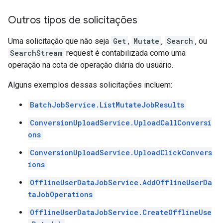
Outros tipos de solicitações
Uma solicitação que não seja
Get
,
Mutate
,
Search
, ou
SearchStream
request é contabilizada como uma
operação na cota de operação diária do usuário.
Alguns exemplos dessas solicitações incluem:
BatchJobService.ListMutateJobResults
ConversionUploadService.UploadCallConversi
ons
ConversionUploadService.UploadClickConvers
ions
OfflineUserDataJobService.AddOfflineUserDa
taJobOperations
OfflineUserDataJobService.CreateOfflineUse