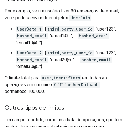
Por exemplo, se um usuário tiver 30 endereços de e-mail,
você poderá enviar dois objetos
UserData
.
UserData 1
: {
third_party_user_id
: "user123",
hashed_email
: "email1@...", ...
hashed_email
:
"email19@..."}
UserData 2
: {
third_party_user_id
: "user123",
hashed_email
: "email20@...", ...
hashed_email
:
"email30@..."}
O limite total para
user_identifiers
em todas as
operações em um único
OfflineUserDataJob
permanece 100.000.
Outros tipos de limites
Um campo repetido, como uma lista de operações, que tem
muitos itens em uma solicitação pode gerar o erro: