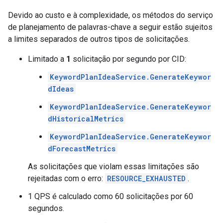
Devido ao custo e à complexidade, os métodos do serviço
de planejamento de palavras-chave a seguir estão sujeitos
a limites separados de outros tipos de solicitações.
Limitado a
1
solicitação por segundo por CID:
KeywordPlanIdeaService.GenerateKeywor
dIdeas
KeywordPlanIdeaService.GenerateKeywor
dHistoricalMetrics
KeywordPlanIdeaService.GenerateKeywor
dForecastMetrics
As solicitações que violam essas limitações são
rejeitadas com o erro:
RESOURCE_EXHAUSTED
.
1 QPS é calculado como 60 solicitações por 60
segundos.