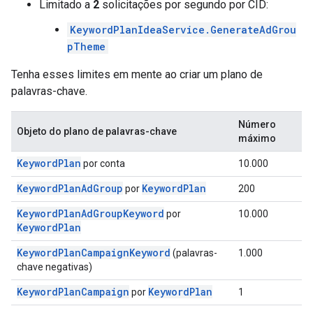
Limitado a
2
solicitações por segundo por CID:
KeywordPlanIdeaService.GenerateAdGrou
pTheme
Tenha esses limites em mente ao criar um plano de
palavras-chave.
Número
Objeto do plano de palavras-chave
máximo
KeywordPlan
por conta
10.000
KeywordPlanAdGroup
KeywordPlan
por
200
KeywordPlanAdGroupKeyword
por
10.000
KeywordPlan
KeywordPlanCampaignKeyword
(palavras-
1.000
chave negativas)
KeywordPlanCampaign
KeywordPlan
por
1