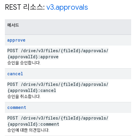
REST 리소스:
v3
.
approvals
메서드
approve
POST
/
drive
/
v3
/
files
/
{file
Id}
/
approvals
/
{approval
Id}:approve
승인을 승인합니다.
cancel
POST
/
drive
/
v3
/
files
/
{file
Id}
/
approvals
/
{approval
Id}:cancel
승인을 취소합니다.
comment
POST
/
drive
/
v3
/
files
/
{file
Id}
/
approvals
/
{approval
Id}:comment
승인에 대한 의견입니다.