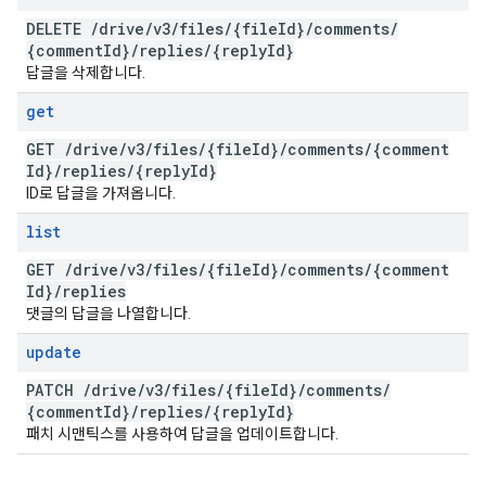
DELETE
/
drive
/
v3
/
files
/
{file
Id}
/
comments
/
{comment
Id}
/
replies
/
{reply
Id}
답글을 삭제합니다.
get
GET
/
drive
/
v3
/
files
/
{file
Id}
/
comments
/
{comment
Id}
/
replies
/
{reply
Id}
ID로 답글을 가져옵니다.
list
GET
/
drive
/
v3
/
files
/
{file
Id}
/
comments
/
{comment
Id}
/
replies
댓글의 답글을 나열합니다.
update
PATCH
/
drive
/
v3
/
files
/
{file
Id}
/
comments
/
{comment
Id}
/
replies
/
{reply
Id}
패치 시맨틱스를 사용하여 답글을 업데이트합니다.