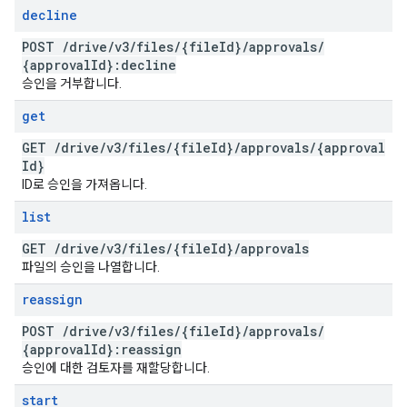
decline
POST
/
drive
/
v3
/
files
/
{file
Id}
/
approvals
/
{approval
Id}:decline
승인을 거부합니다.
get
GET
/
drive
/
v3
/
files
/
{file
Id}
/
approvals
/
{approval
Id}
ID로 승인을 가져옵니다.
list
GET
/
drive
/
v3
/
files
/
{file
Id}
/
approvals
파일의 승인을 나열합니다.
reassign
POST
/
drive
/
v3
/
files
/
{file
Id}
/
approvals
/
{approval
Id}:reassign
승인에 대한 검토자를 재할당합니다.
start