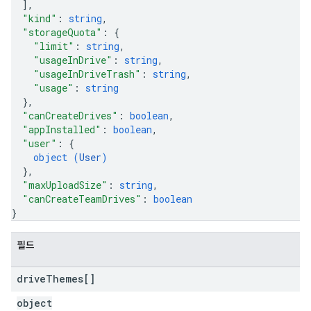
]
,
"kind"
: 
string
,
"storageQuota"
: 
{
"limit"
: 
string
,
"usageInDrive"
: 
string
,
"usageInDriveTrash"
: 
string
,
"usage"
: 
string
}
,
"canCreateDrives"
: 
boolean
,
"appInstalled"
: 
boolean
,
"user"
: 
{
object (
User
)
}
,
"maxUploadSize"
: 
string
,
"canCreateTeamDrives"
: 
boolean
}
필드
drive
Themes[]
object