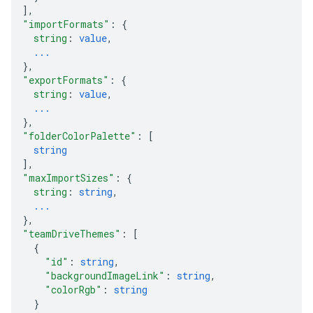
]
,
"importFormats"
: 
{
string
: 
value
,
...
}
,
"exportFormats"
: 
{
string
: 
value
,
...
}
,
"folderColorPalette"
: 
[
string
]
,
"maxImportSizes"
: 
{
string
: 
string
,
...
}
,
"teamDriveThemes"
: 
[
{
"id"
: 
string
,
"backgroundImageLink"
: 
string
,
"colorRgb"
: 
string
}