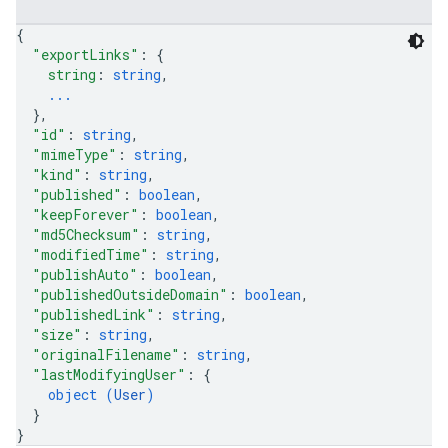
{
"exportLinks"
: 
{
string
: 
string
,
...
}
,
"id"
: 
string
,
"mimeType"
: 
string
,
"kind"
: 
string
,
"published"
: 
boolean
,
"keepForever"
: 
boolean
,
"md5Checksum"
: 
string
,
"modifiedTime"
: 
string
,
"publishAuto"
: 
boolean
,
"publishedOutsideDomain"
: 
boolean
,
"publishedLink"
: 
string
,
"size"
: 
string
,
"originalFilename"
: 
string
,
"lastModifyingUser"
: 
{
object (
User
)
}
}