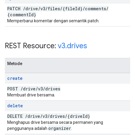
PATCH
/
drive
/
v3
/
files
/
{file
Id}
/
comments
/
{comment
Id}
Memperbarui komentar dengan semantik patch.
REST Resource:
v3
.
drives
Metode
create
POST
/
drive
/
v3
/
drives
Membuat drive bersama.
delete
DELETE
/
drive
/
v3
/
drives
/
{drive
Id}
Menghapus drive bersama secara permanen yang
organizer
penggunanya adalah
.