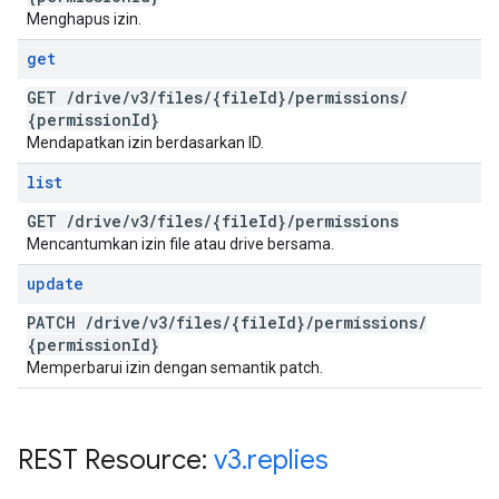
Menghapus izin.
get
GET
/
drive
/
v3
/
files
/
{file
Id}
/
permissions
/
{permission
Id}
Mendapatkan izin berdasarkan ID.
list
GET
/
drive
/
v3
/
files
/
{file
Id}
/
permissions
Mencantumkan izin file atau drive bersama.
update
PATCH
/
drive
/
v3
/
files
/
{file
Id}
/
permissions
/
{permission
Id}
Memperbarui izin dengan semantik patch.
REST Resource:
v3
.
replies