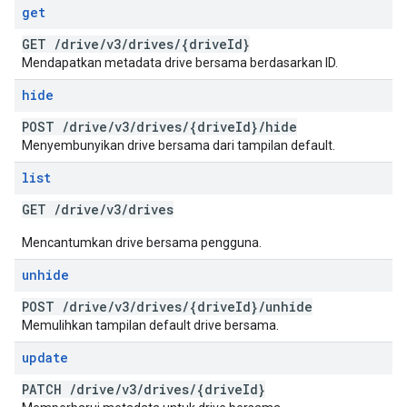
get
GET
/
drive
/
v3
/
drives
/
{drive
Id}
Mendapatkan metadata drive bersama berdasarkan ID.
hide
POST
/
drive
/
v3
/
drives
/
{drive
Id}
/
hide
Menyembunyikan drive bersama dari tampilan default.
list
GET
/
drive
/
v3
/
drives
Mencantumkan drive bersama pengguna.
unhide
POST
/
drive
/
v3
/
drives
/
{drive
Id}
/
unhide
Memulihkan tampilan default drive bersama.
update
PATCH
/
drive
/
v3
/
drives
/
{drive
Id}