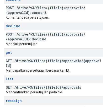
POST
/
drive
/
v3
/
files
/
{file
Id}
/
approvals
/
{approval
Id}:comment
Komentar pada persetujuan.
decline
POST
/
drive
/
v3
/
files
/
{file
Id}
/
approvals
/
{approval
Id}:decline
Menolak persetujuan.
get
GET
/
drive
/
v3
/
files
/
{file
Id}
/
approvals
/
{approval
Id}
Mendapatkan persetujuan berdasarkan ID.
list
GET
/
drive
/
v3
/
files
/
{file
Id}
/
approvals
Mencantumkan persetujuan pada file.
reassign