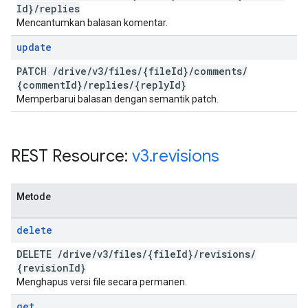
Id}
/
replies
Mencantumkan balasan komentar.
update
PATCH
/
drive
/
v3
/
files
/
{file
Id}
/
comments
/
{comment
Id}
/
replies
/
{reply
Id}
Memperbarui balasan dengan semantik patch.
REST Resource:
v3
.
revisions
Metode
delete
DELETE
/
drive
/
v3
/
files
/
{file
Id}
/
revisions
/
{revision
Id}
Menghapus versi file secara permanen.
get