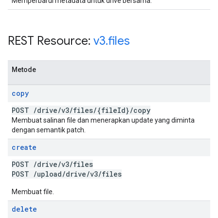
Memperbarui metadata untuk drive bersama.
REST Resource:
v3
.
files
Metode
copy
POST
/
drive
/
v3
/
files
/
{file
Id}
/
copy
Membuat salinan file dan menerapkan update yang diminta
dengan semantik patch.
create
POST
/
drive
/
v3
/
files
POST
/
upload
/
drive
/
v3
/
files
Membuat file.
delete