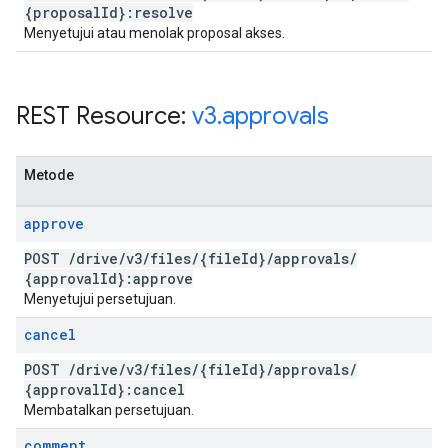
{proposal
Id}:resolve
Menyetujui atau menolak proposal akses.
REST Resource:
v3
.
approvals
Metode
approve
POST
/
drive
/
v3
/
files
/
{file
Id}
/
approvals
/
{approval
Id}:approve
Menyetujui persetujuan.
cancel
POST
/
drive
/
v3
/
files
/
{file
Id}
/
approvals
/
{approval
Id}:cancel
Membatalkan persetujuan.
comment