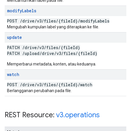
Mencantumkan label pada file.
modify
Labels
POST
/
drive
/
v3
/
files
/
{file
Id}
/
modify
Labels
Mengubah kumpulan label yang diterapkan ke file.
update
PATCH
/
drive
/
v3
/
files
/
{file
Id}
PATCH
/
upload
/
drive
/
v3
/
files
/
{file
Id}
Memperbarui metadata, konten, atau keduanya.
watch
POST
/
drive
/
v3
/
files
/
{file
Id}
/
watch
Berlangganan perubahan pada file.
REST Resource:
v3
.
operations