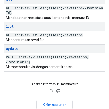
GET
/
drive
/
v3
/
files
/
{file
Id}
/
revisions
/
{revision
Id}
Mendapatkan metadata atau konten revisi menurut ID.
list
GET
/
drive
/
v3
/
files
/
{file
Id}
/
revisions
Mencantumkan revisi file.
update
PATCH
/
drive
/
v3
/
files
/
{file
Id}
/
revisions
/
{revision
Id}
Memperbarui revisi dengan semantik patch.
Apakah informasi ini membantu?
Kirim masukan