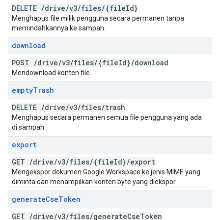
DELETE
/
drive
/
v3
/
files
/
{file
Id}
Menghapus file milik pengguna secara permanen tanpa
memindahkannya ke sampah.
download
POST
/
drive
/
v3
/
files
/
{file
Id}
/
download
Mendownload konten file.
empty
Trash
DELETE
/
drive
/
v3
/
files
/
trash
Menghapus secara permanen semua file pengguna yang ada
di sampah.
export
GET
/
drive
/
v3
/
files
/
{file
Id}
/
export
Mengekspor dokumen Google Workspace ke jenis MIME yang
diminta dan menampilkan konten byte yang diekspor.
generate
Cse
Token
GET
/
drive
/
v3
/
files
/
generate
Cse
Token