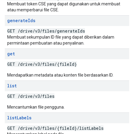
Membuat token CSE yang dapat digunakan untuk membuat
atau memperbarui file CSE.
generate
Ids
GET
/
drive
/
v3
/
files
/
generate
Ids
Membuat sekumpulan ID file yang dapat diberikan dalam
permintaan pembuatan atau penyalinan.
get
GET
/
drive
/
v3
/
files
/
{file
Id}
Mendapatkan metadata atau konten file berdasarkan ID.
list
GET
/
drive
/
v3
/
files
Mencantumkan file pengguna.
list
Labels
GET
/
drive
/
v3
/
files
/
{file
Id}
/
list
Labels