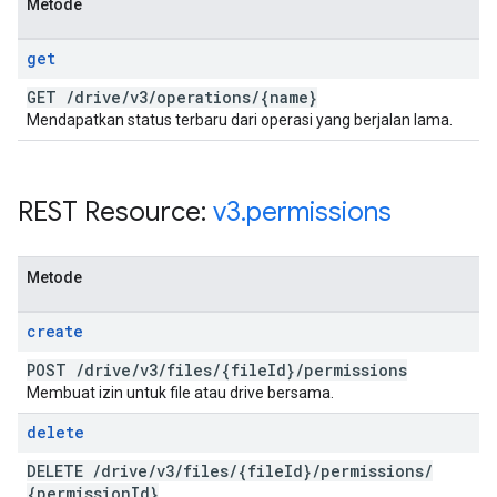
Metode
get
GET
/
drive
/
v3
/
operations
/
{name}
Mendapatkan status terbaru dari operasi yang berjalan lama.
REST Resource:
v3
.
permissions
Metode
create
POST
/
drive
/
v3
/
files
/
{file
Id}
/
permissions
Membuat izin untuk file atau drive bersama.
delete
DELETE
/
drive
/
v3
/
files
/
{file
Id}
/
permissions
/
{permission
Id}