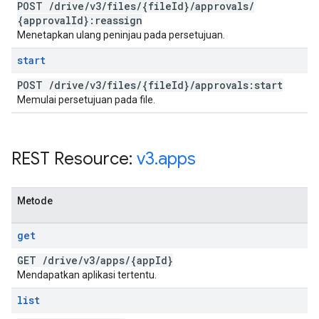
POST
/
drive
/
v3
/
files
/
{file
Id}
/
approvals
/
{approval
Id}:reassign
Menetapkan ulang peninjau pada persetujuan.
start
POST
/
drive
/
v3
/
files
/
{file
Id}
/
approvals:start
Memulai persetujuan pada file.
REST Resource:
v3
.
apps
Metode
get
GET
/
drive
/
v3
/
apps
/
{app
Id}
Mendapatkan aplikasi tertentu.
list