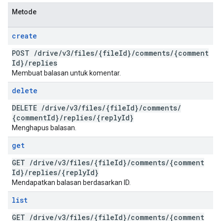
Metode
create
POST
/
drive
/
v3
/
files
/
{file
Id}
/
comments
/
{comment
Id}
/
replies
Membuat balasan untuk komentar.
delete
DELETE
/
drive
/
v3
/
files
/
{file
Id}
/
comments
/
{comment
Id}
/
replies
/
{reply
Id}
Menghapus balasan.
get
GET
/
drive
/
v3
/
files
/
{file
Id}
/
comments
/
{comment
Id}
/
replies
/
{reply
Id}
Mendapatkan balasan berdasarkan ID.
list
GET
/
drive
/
v3
/
files
/
{file
Id}
/
comments
/
{comment