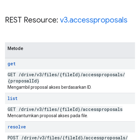
REST Resource:
v3
.
accessproposals
Metode
get
GET
/
drive
/
v3
/
files
/
{file
Id}
/
accessproposals
/
{proposal
Id}
Mengambil proposal akses berdasarkan ID.
list
GET
/
drive
/
v3
/
files
/
{file
Id}
/
accessproposals
Mencantumkan proposal akses pada file.
resolve
POST
/
drive
/
v3
/
files
/
{file
Id}
/
accessproposals
/