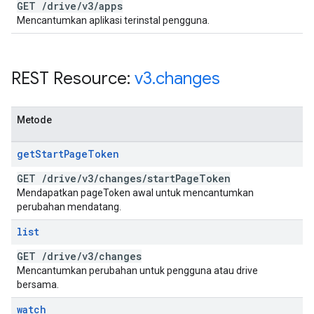
GET
/
drive
/
v3
/
apps
Mencantumkan aplikasi terinstal pengguna.
REST Resource:
v3
.
changes
Metode
get
Start
Page
Token
GET
/
drive
/
v3
/
changes
/
start
Page
Token
Mendapatkan pageToken awal untuk mencantumkan
perubahan mendatang.
list
GET
/
drive
/
v3
/
changes
Mencantumkan perubahan untuk pengguna atau drive
bersama.
watch