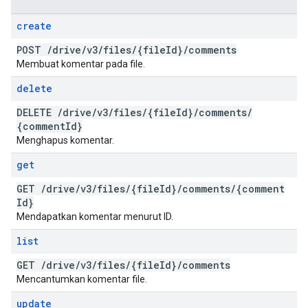
create
POST
/
drive
/
v3
/
files
/
{file
Id}
/
comments
Membuat komentar pada file.
delete
DELETE
/
drive
/
v3
/
files
/
{file
Id}
/
comments
/
{comment
Id}
Menghapus komentar.
get
GET
/
drive
/
v3
/
files
/
{file
Id}
/
comments
/
{comment
Id}
Mendapatkan komentar menurut ID.
list
GET
/
drive
/
v3
/
files
/
{file
Id}
/
comments
Mencantumkan komentar file.
update