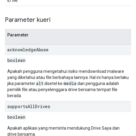
ID file.
Parameter kueri
Parameter
acknowledge
Abuse
boolean
Apakah pengguna mengetahui risiko mendownload malware
yang diketahui atau file berbahaya lainnya. Hal ini hanya berlaku
alt
media
jika parameter
disetel ke
dan pengguna adalah
pemilik file atau penyelenggara drive bersama tempat file
berada.
supports
All
Drives
boolean
Apakah aplikasi yang meminta mendukung Drive Saya dan
drive bersama.