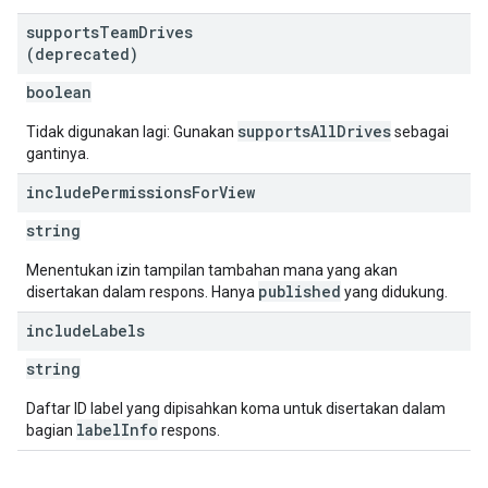
supports
Team
Drives
(deprecated)
boolean
supportsAllDrives
Tidak digunakan lagi: Gunakan
sebagai
gantinya.
include
Permissions
For
View
string
Menentukan izin tampilan tambahan mana yang akan
published
disertakan dalam respons. Hanya
yang didukung.
include
Labels
string
Daftar ID label yang dipisahkan koma untuk disertakan dalam
labelInfo
bagian
respons.