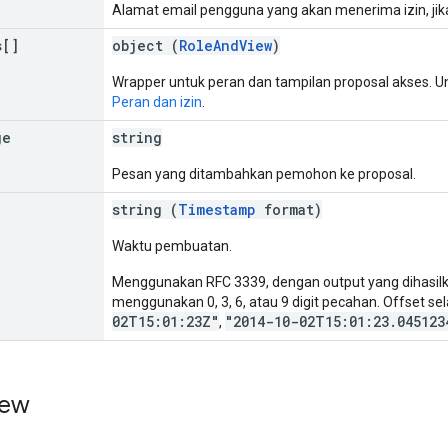
Alamat email pengguna yang akan menerima izin, jika
s[]
object (
RoleAndView
)
Wrapper untuk peran dan tampilan proposal akses. U
Peran dan izin
.
ge
string
Pesan yang ditambahkan pemohon ke proposal.
string (
Timestamp
format)
Waktu pembuatan.
Menggunakan RFC 3339, dengan output yang dihasilka
menggunakan 0, 3, 6, atau 9 digit pecahan. Offset sel
02T15:01:23Z"
"2014-10-02T15:01:23.045123
,
iew