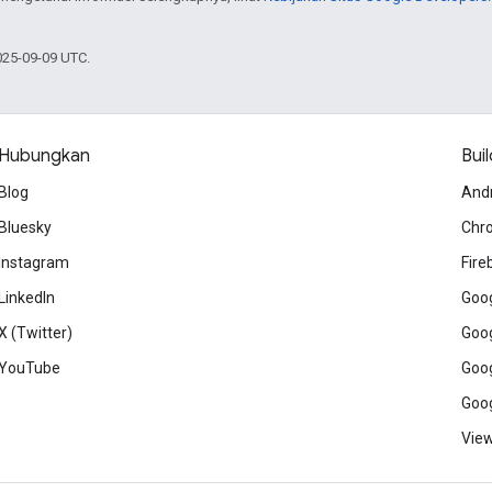
025-09-09 UTC.
Hubungkan
Buil
Blog
And
Bluesky
Chr
Instagram
Fire
LinkedIn
Goog
X (Twitter)
Goog
YouTube
Goog
Goog
View