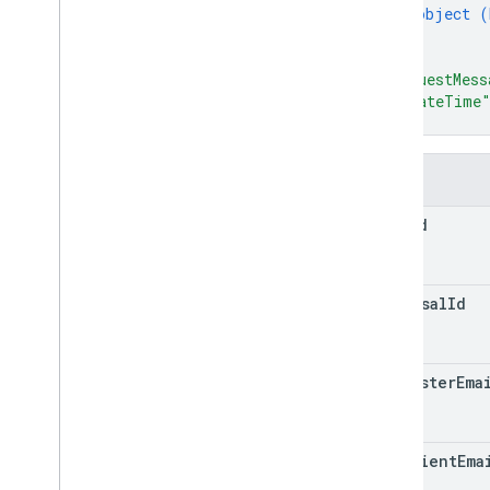
Istilah dan operator kueri penelusuran
object (
}
Jenis MIME yang didukung
]
,
Mengekspor jenis MIME
"requestMess
Peran dan izin
"createTime
Pengklasifikasi wilayah
}
Perbedaan antara drive bersama dan
Drive Saya
Kolom
Batas penggunaan
file
Id
Drive Activity API
v2
Library klien
proposal
Id
Download library klien
Drive Labels API
requester
Ema
v2
v2beta
Library klien
recipient
Ema
Batas penggunaan