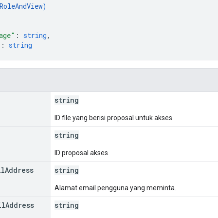
RoleAndView
)
age"
: 
string
,
"
: 
string
string
ID file yang berisi proposal untuk akses.
string
ID proposal akses.
il
Address
string
Alamat email pengguna yang meminta.
il
Address
string