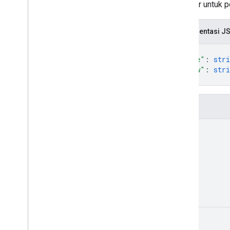
Wrapper untuk p
Representasi J
{
"role"
: 
stri
"view"
: 
stri
}
Kolom
role
view