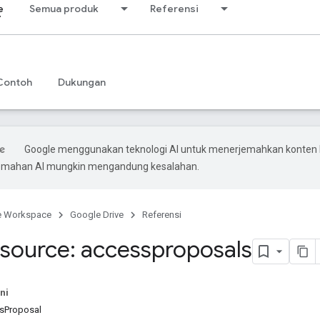
e
Semua produk
Referensi
Contoh
Dukungan
Google menggunakan teknologi AI untuk menerjemahkan konten
rjemahan AI mungkin mengandung kesalahan.
e Workspace
Google Drive
Referensi
source: accessproposals
ni
sProposal