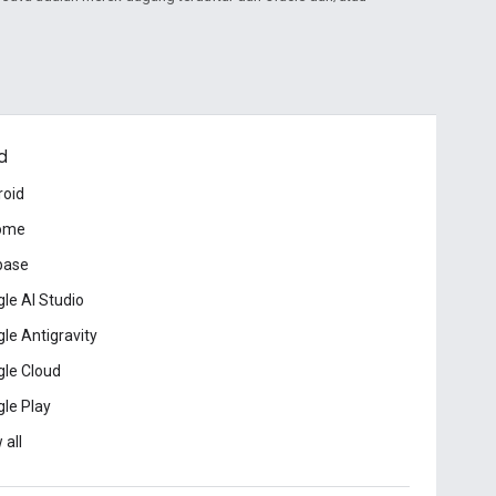
d
roid
ome
base
le AI Studio
le Antigravity
le Cloud
le Play
 all