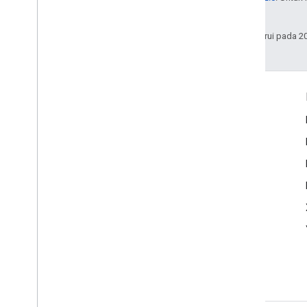
afiliasinya.
Terakhir diperbarui pada 2
Interaksi
Google Developer Program
Google Developer Groups
Google Developer Experts
Accelerators
Google Cloud & NVIDIA