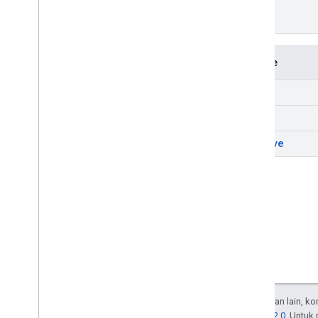
Metode
get
list
resolve
Kecuali dinyatakan lain, k
Lisensi Apache 2.0
. Untuk