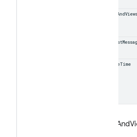
Google Picker API
roles
And
View
Ringkasan
Class
Enum
Antarmuka
request
Messa
Alias jenis
create
Time
Role
And
V