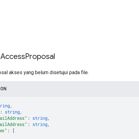
 Access
Proposal
al akses yang belum disetujui pada file.
SON
ring
,
: 
string
,
ailAddress"
: 
string
,
ailAddress"
: 
string
,
ws"
: 
[