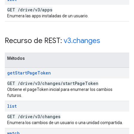
GET
/
drive
/
v3
/
apps
Enumera las apps instaladas de un usuario.
Recurso de REST:
v3
.
changes
Métodos
get
Start
Page
Token
GET
/
drive
/
v3
/
changes
/
start
Page
Token
Obtiene el pageToken inicial para enumerar los cambios
futuros.
list
GET
/
drive
/
v3
/
changes
Enumera los cambios de un usuario o una unidad compartida.
watch