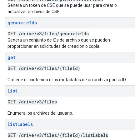
Genera un token de CSE que se puede usar para crear o
actualizar archivos de CSE.
generate
Ids
GET
/
drive
/
v3
/
files
/
generate
Ids
Genera un conjunto de IDs de archivo que se pueden
proporcionar en solicitudes de creación o copia.
get
GET
/
drive
/
v3
/
files
/
{file
Id}
Obtiene el contenido o los metadatos de un archivo por su ID.
list
GET
/
drive
/
v3
/
files
Enumera los archivos del usuario.
list
Labels
GET
/
drive
/
v3
/
files
/
{file
Id}
/
list
Labels