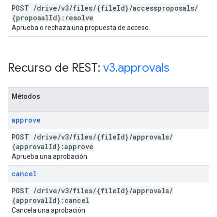
POST
/
drive
/
v3
/
files
/
{file
Id}
/
accessproposals
/
{proposal
Id}:resolve
Aprueba o rechaza una propuesta de acceso.
Recurso de REST:
v3
.
approvals
Métodos
approve
POST
/
drive
/
v3
/
files
/
{file
Id}
/
approvals
/
{approval
Id}:approve
Aprueba una aprobación.
cancel
POST
/
drive
/
v3
/
files
/
{file
Id}
/
approvals
/
{approval
Id}:cancel
Cancela una aprobación.