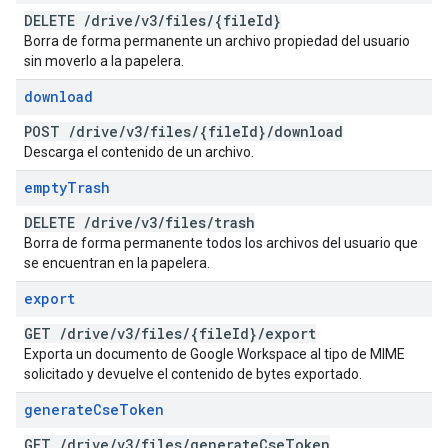
DELETE
/
drive
/
v3
/
files
/
{file
Id}
Borra de forma permanente un archivo propiedad del usuario
sin moverlo a la papelera.
download
POST
/
drive
/
v3
/
files
/
{file
Id}
/
download
Descarga el contenido de un archivo.
empty
Trash
DELETE
/
drive
/
v3
/
files
/
trash
Borra de forma permanente todos los archivos del usuario que
se encuentran en la papelera.
export
GET
/
drive
/
v3
/
files
/
{file
Id}
/
export
Exporta un documento de Google Workspace al tipo de MIME
solicitado y devuelve el contenido de bytes exportado.
generate
Cse
Token
GET
/
drive
/
v3
/
files
/
generate
Cse
Token