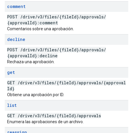
comment
POST
/
drive
/
v3
/
files
/
{file
Id}
/
approvals
/
{approval
Id}:comment
Comentarios sobre una aprobación.
decline
POST
/
drive
/
v3
/
files
/
{file
Id}
/
approvals
/
{approval
Id}:decline
Rechaza una aprobación.
get
GET
/
drive
/
v3
/
files
/
{file
Id}
/
approvals
/
{approval
Id}
Obtiene una aprobación por ID.
list
GET
/
drive
/
v3
/
files
/
{file
Id}
/
approvals
Enumera las aprobaciones de un archivo.
reassign