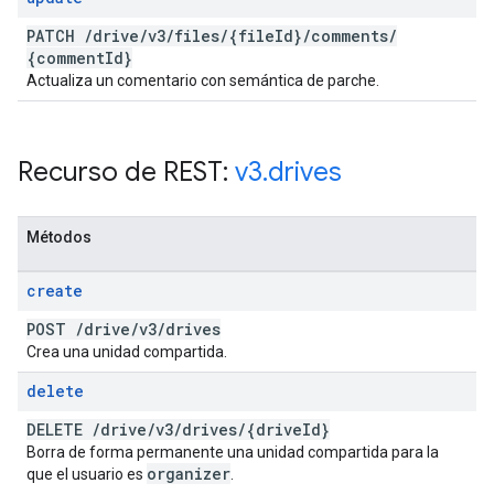
PATCH
/
drive
/
v3
/
files
/
{file
Id}
/
comments
/
{comment
Id}
Actualiza un comentario con semántica de parche.
Recurso de REST:
v3
.
drives
Métodos
create
POST
/
drive
/
v3
/
drives
Crea una unidad compartida.
delete
DELETE
/
drive
/
v3
/
drives
/
{drive
Id}
Borra de forma permanente una unidad compartida para la
organizer
que el usuario es
.