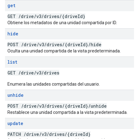
get
GET
/
drive
/
v3
/
drives
/
{drive
Id}
Obtiene los metadatos de una unidad compartida por ID.
hide
POST
/
drive
/
v3
/
drives
/
{drive
Id}
/
hide
Oculta una unidad compartida de la vista predeterminada.
list
GET
/
drive
/
v3
/
drives
Enumera las unidades compartidas del usuario.
unhide
POST
/
drive
/
v3
/
drives
/
{drive
Id}
/
unhide
Restablece una unidad compartida a la vista predeterminada.
update
PATCH
/
drive
/
v3
/
drives
/
{drive
Id}