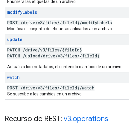
Enumera las etiquetas de un archivo.
modify
Labels
POST
/
drive
/
v3
/
files
/
{file
Id}
/
modify
Labels
Modifica el conjunto de etiquetas aplicadas a un archivo.
update
PATCH
/
drive
/
v3
/
files
/
{file
Id}
PATCH
/
upload
/
drive
/
v3
/
files
/
{file
Id}
Actualiza los metadatos, el contenido o ambos de un archivo.
watch
POST
/
drive
/
v3
/
files
/
{file
Id}
/
watch
Se suscribe a los cambios en un archivo.
Recurso de REST:
v3
.
operations