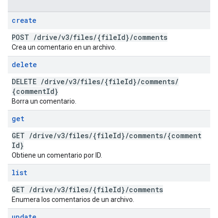
create
POST
/
drive
/
v3
/
files
/
{file
Id}
/
comments
Crea un comentario en un archivo.
delete
DELETE
/
drive
/
v3
/
files
/
{file
Id}
/
comments
/
{comment
Id}
Borra un comentario.
get
GET
/
drive
/
v3
/
files
/
{file
Id}
/
comments
/
{comment
Id}
Obtiene un comentario por ID.
list
GET
/
drive
/
v3
/
files
/
{file
Id}
/
comments
Enumera los comentarios de un archivo.
update