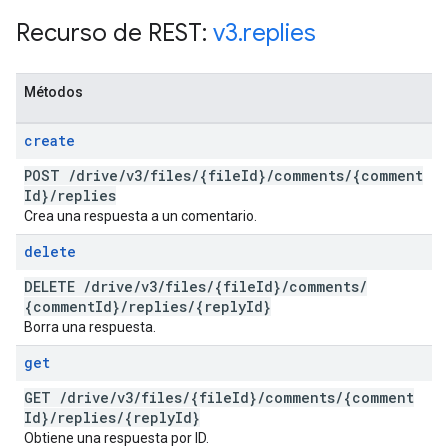
Recurso de REST:
v3
.
replies
Métodos
create
POST
/
drive
/
v3
/
files
/
{file
Id}
/
comments
/
{comment
Id}
/
replies
Crea una respuesta a un comentario.
delete
DELETE
/
drive
/
v3
/
files
/
{file
Id}
/
comments
/
{comment
Id}
/
replies
/
{reply
Id}
Borra una respuesta.
get
GET
/
drive
/
v3
/
files
/
{file
Id}
/
comments
/
{comment
Id}
/
replies
/
{reply
Id}
Obtiene una respuesta por ID.