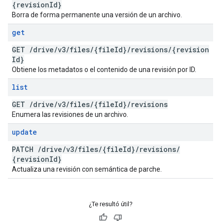
{revision
Id}
Borra de forma permanente una versión de un archivo.
get
GET
/
drive
/
v3
/
files
/
{file
Id}
/
revisions
/
{revision
Id}
Obtiene los metadatos o el contenido de una revisión por ID.
list
GET
/
drive
/
v3
/
files
/
{file
Id}
/
revisions
Enumera las revisiones de un archivo.
update
PATCH
/
drive
/
v3
/
files
/
{file
Id}
/
revisions
/
{revision
Id}
Actualiza una revisión con semántica de parche.
¿Te resultó útil?