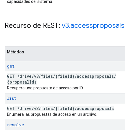
capacidades del sistema.
Recurso de REST:
v3
.
accessproposals
Métodos
get
GET
/
drive
/
v3
/
files
/
{file
Id}
/
accessproposals
/
{proposal
Id}
Recupera una propuesta de acceso por ID.
list
GET
/
drive
/
v3
/
files
/
{file
Id}
/
accessproposals
Enumera las propuestas de acceso en un archivo.
resolve