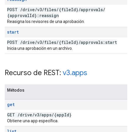
POST
/
drive
/
v3
/
files
/
{file
Id}
/
approvals
/
{approval
Id}:reassign
Reasigna los revisores de una aprobación.
start
POST
/
drive
/
v3
/
files
/
{file
Id}
/
approvals:start
Inicia una aprobación en un archivo.
Recurso de REST:
v3
.
apps
Métodos
get
GET
/
drive
/
v3
/
apps
/
{app
Id}
Obtiene una app específica.
list