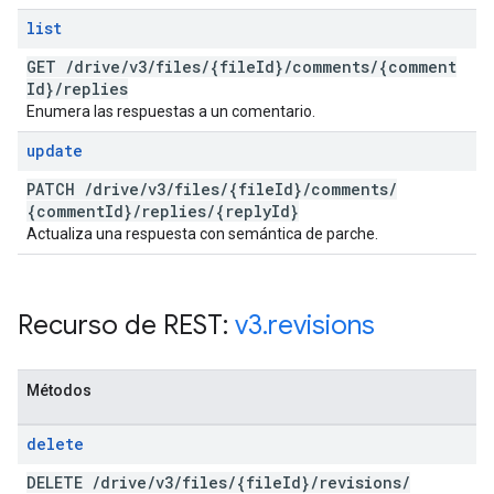
list
GET
/
drive
/
v3
/
files
/
{file
Id}
/
comments
/
{comment
Id}
/
replies
Enumera las respuestas a un comentario.
update
PATCH
/
drive
/
v3
/
files
/
{file
Id}
/
comments
/
{comment
Id}
/
replies
/
{reply
Id}
Actualiza una respuesta con semántica de parche.
Recurso de REST:
v3
.
revisions
Métodos
delete
DELETE
/
drive
/
v3
/
files
/
{file
Id}
/
revisions
/