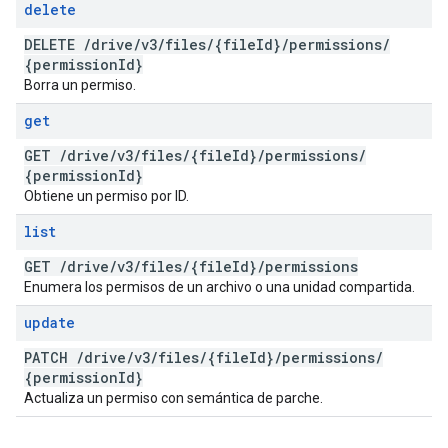
delete
DELETE
/
drive
/
v3
/
files
/
{file
Id}
/
permissions
/
{permission
Id}
Borra un permiso.
get
GET
/
drive
/
v3
/
files
/
{file
Id}
/
permissions
/
{permission
Id}
Obtiene un permiso por ID.
list
GET
/
drive
/
v3
/
files
/
{file
Id}
/
permissions
Enumera los permisos de un archivo o una unidad compartida.
update
PATCH
/
drive
/
v3
/
files
/
{file
Id}
/
permissions
/
{permission
Id}
Actualiza un permiso con semántica de parche.