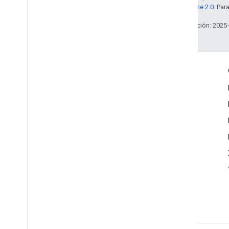
la
licencia Apache 2.0
. Par
Última actualización: 2025
Interactúa
Google Developer Program
Google Developer Groups
Google Developer Experts
Accelerators
Google Cloud & NVIDIA