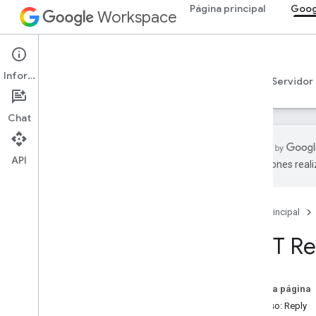
Página principal
Goog
Workspace
Google Drive
Información
Descripción general
Guías
Referencia
Servidor
Chat
API
traducciones real
API de Drive
v3
Página principal
Resumen de recursos
REST Re
Recursos de REST
información
accessproposals
En esta página
aprobaciones
Recurso: Reply
apps