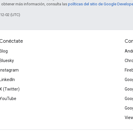
a obtener más información, consulta las
políticas del sitio de Google Develop
-12-02 (UTC)
Conéctate
Com
Blog
And
Bluesky
Chr
Instagram
Fire
LinkedIn
Goog
X (Twitter)
Goog
YouTube
Goog
Goog
View