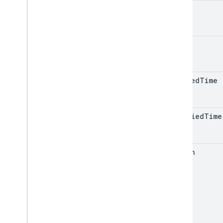
Bibliotecas cliente
id
Límites de uso
API de Google Picker
kind
Resumen
Clases
Enums
created
Time
Interfaces
Alias de tipo
modified
Time
action