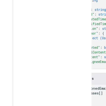
string
v2
]
,
Bibliotecas cliente
"id"
: 
string
Términos y operadores de búsqueda
"kind"
: 
stri
"createdTim
Tipos de MIME admitidos
"modifiedTi
Tipos de MIME de exportación
"action"
: 
st
Funciones y permisos
"author"
: 
{
Clasificadores de regiones
object (
Us
Diferencias entre la unidad compartida
}
,
y Mi unidad
"deleted"
: 
b
Límites de uso
"htmlContent
"content"
: 
s
"assigneeEma
Drive Activity API
}
v2
Bibliotecas cliente
Campos
Descargas de bibliotecas cliente
mentioned
Ema
Drive Labels API
Addresses[]
v2
v2beta