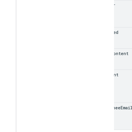
author
deleted
html
Content
content
assignee
Emai