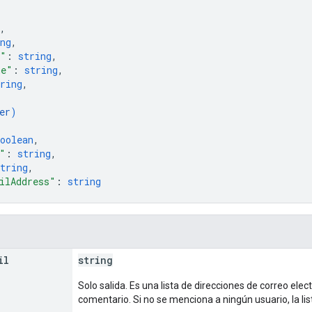
,
ng
,
e"
: 
string
,
me"
: 
string
,
ring
,
er
)
oolean
,
"
: 
string
,
tring
,
ilAddress"
: 
string
il
string
Solo salida. Es una lista de direcciones de correo el
comentario. Si no se menciona a ningún usuario, la lis