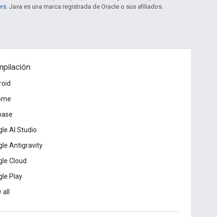
ers
. Java es una marca registrada de Oracle o sus afiliados.
pilación
roid
ome
base
le AI Studio
le Antigravity
le Cloud
le Play
 all