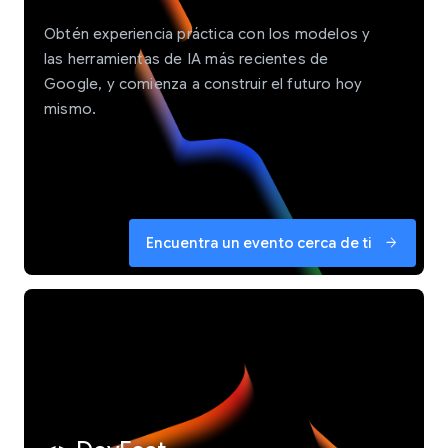
Obtén experiencia práctica con los modelos y
las herramientas de IA más recientes de
Google, y comienza a construir el futuro hoy
mismo.
Encuentra un evento cerca de ti
arrow_forward