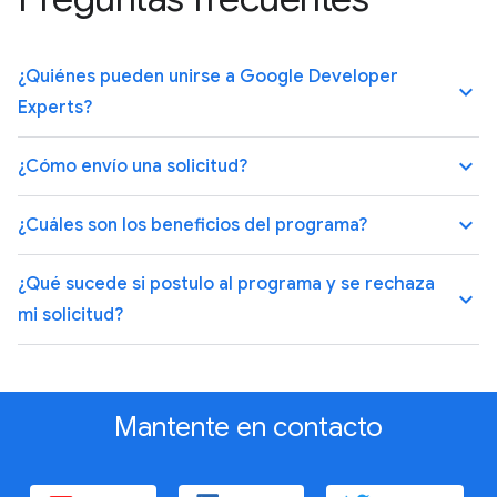
¿Quiénes pueden unirse a Google Developer
keyboard_arrow_up
Experts?
keyboard_arrow_up
¿Cómo envío una solicitud?
keyboard_arrow_up
¿Cuáles son los beneficios del programa?
¿Qué sucede si postulo al programa y se rechaza
keyboard_arrow_up
mi solicitud?
Mantente en contacto