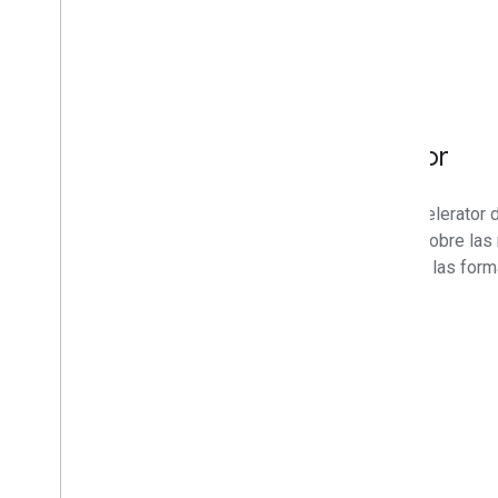
Informe de impacto del acelerador
La segunda edición del Informe de impacto del Accelerator 
2016 hasta mediados de 2025. Obtén información sobre las 
operamos, el alcance y el éxito de nuestra cartera, y las form
Descargar PDF