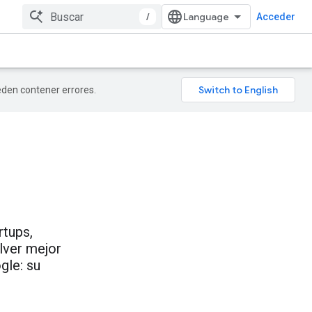
/
Acceder
ueden contener errores.
tups,
olver mejor
gle: su