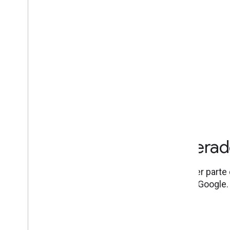
Cómo encontrar un acelerad
Busca programas de aceleradores en cualquier parte d
al personal, la investigación y la tecnología de Google.