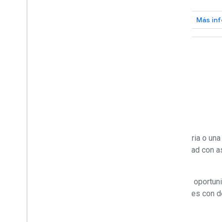
Más información
Más in
Un acelerador para todos
Ya sea que te enfoques en una geografía, una industria o una
acelerador puede ayudarte a llevar tu idea a la realidad con a
de productos, estadísticas y mucho más.
Durante el programa, también recibirás capacitación, oportu
liderazgo y la oportunidad de compartir tus soluciones con 