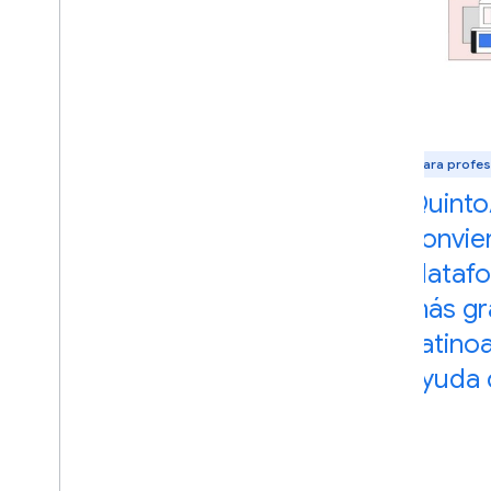
Para profesionales de Android
Para profe
La empresa de
Quinto
suministros para
convier
mascotas Oliver Pets
plataf
crece para llegar a
más gr
clientes en toda
Latino
Latinoamérica
ayuda 