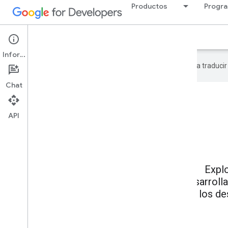
Productos
Progra
Información
Programas
Mentores
Información
Google utiliza tecnología de IA para traduci
Chat
API
Expl
desarrolla
los de