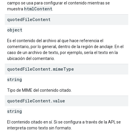
campo se usa para configurar el contenido mientras se
htmlContent
muestra
.
quoted
File
Content
object
Es el contenido del archivo al que hace referencia el
comentario, por lo general, dentro de la región de anclaje. En el
caso de un archivo de texto, por ejemplo, sería el texto en la
ubicación del comentario.
quoted
File
Content
.
mime
Type
string
Tipo de MIME del contenido citado.
quoted
File
Content
.
value
string
El contenido citado en sí. Si se configura a través de la API, se
interpreta como texto sin formato.