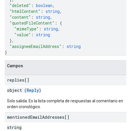
"deleted"
: 
boolean
,
"htmlContent"
: 
string
,
"content"
: 
string
,
"quotedFileContent"
: 
{
"mimeType"
: 
string
,
"value"
: 
string
}
,
"assigneeEmailAddress"
: 
string
}
Campos
replies[]
object (
Reply
)
Solo salida. Es la lista completa de respuestas al comentario en
orden cronológico.
mentioned
Email
Addresses[]
string