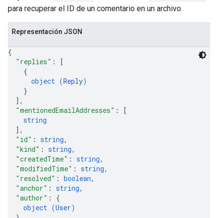
para recuperar el ID de un comentario en un archivo.
Representación JSON
{
"replies"
: 
[
{
object (
Reply
)
}
]
,
"mentionedEmailAddresses"
: 
[
string
]
,
"id"
: 
string
,
"kind"
: 
string
,
"createdTime"
: 
string
,
"modifiedTime"
: 
string
,
"resolved"
: 
boolean
,
"anchor"
: 
string
,
"author"
: 
{
object (
User
)
}
,